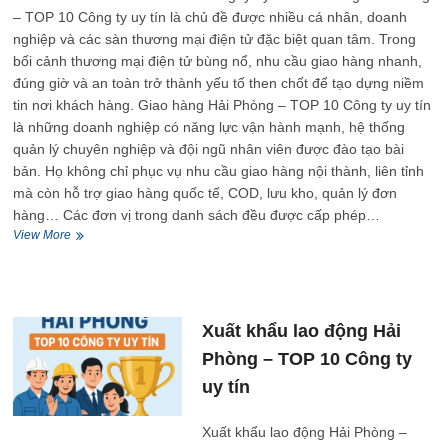
– TOP 10 Công ty uy tín là chủ đề được nhiều cá nhân, doanh
nghiệp và các sàn thương mại điện tử đặc biệt quan tâm. Trong
bối cảnh thương mại điện tử bùng nổ, nhu cầu giao hàng nhanh,
đúng giờ và an toàn trở thành yếu tố then chốt để tạo dựng niềm
tin nơi khách hàng. Giao hàng Hải Phòng – TOP 10 Công ty uy tín
là những doanh nghiệp có năng lực vận hành mạnh, hệ thống
quản lý chuyên nghiệp và đội ngũ nhân viên được đào tạo bài
bản. Họ không chỉ phục vụ nhu cầu giao hàng nội thành, liên tỉnh
mà còn hỗ trợ giao hàng quốc tế, COD, lưu kho, quản lý đơn
hàng… Các đơn vị trong danh sách đều được cấp phép…
Giao
View More
hàng
Hải
Phòng
–
TOP
Xuất khẩu lao động Hải
10
Phòng – TOP 10 Công ty
Công
ty
uy tín
uy
tín
Xuất khẩu lao động Hải Phòng –