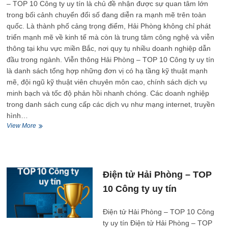
– TOP 10 Công ty uy tín là chủ đề nhận được sự quan tâm lớn
trong bối cảnh chuyển đổi số đang diễn ra mạnh mẽ trên toàn
quốc. Là thành phố cảng trọng điểm, Hải Phòng không chỉ phát
triển mạnh mẽ về kinh tế mà còn là trung tâm công nghệ và viễn
thông tại khu vực miền Bắc, nơi quy tụ nhiều doanh nghiệp dẫn
đầu trong ngành. Viễn thông Hải Phòng – TOP 10 Công ty uy tín
là danh sách tổng hợp những đơn vị có hạ tầng kỹ thuật mạnh
mẽ, đội ngũ kỹ thuật viên chuyên môn cao, chính sách dịch vụ
minh bạch và tốc độ phản hồi nhanh chóng. Các doanh nghiệp
trong danh sách cung cấp các dịch vụ như mạng internet, truyền
hình…
Viễn
View More
thông
Hải
Phòng
–
TOP
Điện tử Hải Phòng – TOP
10
10 Công ty uy tín
Công
ty
uy
Điện tử Hải Phòng – TOP 10 Công
tín
ty uy tín Điện tử Hải Phòng – TOP