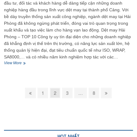
đầu tư, đối tác và khách hàng dễ dàng tiếp cận những doanh
nghiệp hàng đầu trong lĩnh vực dệt may tại thành phố Cảng. Với
bề dày truyền thống sản xuất công nghiệp, ngành dệt may tại Hải
Phòng đã không ngừng phát triển, đóng vai trò quan trọng trong
xuất khẩu và tạo việc làm cho hàng vạn lao động. Dệt may Hải
Phòng – TOP 10 Công ty uy tín đại diện cho những doanh nghiệp
đã khẳng định vị thế trên thị trường, có năng lực sản xuất lớn, hệ
thống quản lý hiện đại, đạt tiêu chuẩn quốc tế như ISO, WRAP,
SA8000,… và có nhiều năm kinh nghiệm hợp tác với các…
Dệt
View More
may
Hải
Phòng
–
TOP
Phân
Previous
Page
Page
Page
Page
Next
1
2
3
…
8
10
page
page
trang
Công
bài
ty
uy
viết
tín
HOT NHẤT