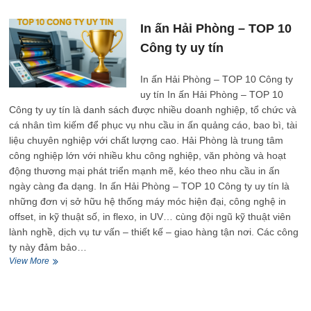
TOP
10
In ấn Hải Phòng – TOP 10
Công
Công ty uy tín
ty
uy
tín
In ấn Hải Phòng – TOP 10 Công ty
uy tín In ấn Hải Phòng – TOP 10
Công ty uy tín là danh sách được nhiều doanh nghiệp, tổ chức và
cá nhân tìm kiếm để phục vụ nhu cầu in ấn quảng cáo, bao bì, tài
liệu chuyên nghiệp với chất lượng cao. Hải Phòng là trung tâm
công nghiệp lớn với nhiều khu công nghiệp, văn phòng và hoạt
động thương mại phát triển mạnh mẽ, kéo theo nhu cầu in ấn
ngày càng đa dạng. In ấn Hải Phòng – TOP 10 Công ty uy tín là
những đơn vị sở hữu hệ thống máy móc hiện đại, công nghệ in
offset, in kỹ thuật số, in flexo, in UV… cùng đội ngũ kỹ thuật viên
lành nghề, dịch vụ tư vấn – thiết kế – giao hàng tận nơi. Các công
ty này đảm bảo…
In
View More
ấn
Hải
Phòng
–