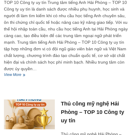
tín
TOP 10 Công ty uy tín Trung tâm tiếng Anh Hải Phòng – TOP 10
Công ty uy tín là danh sách được nhiều phụ huynh, học sinh và
người đi làm tìm kiếm khi có nhu cầu học tiếng Anh chuyên sâu,
ôn thi chứng chỉ quốc tế hoặc nâng cao kỹ năng giao tiếp. Với xu
thế hội nhập toàn cầu, nhu cầu học tiếng Anh tại Hải Phòng ngày
càng cao, tạo điều kiện để các trung tâm ngoại ngữ phát triển
mạnh. Trung tâm tiếng Anh Hải Phòng – TOP 10 Công ty uy tín
tập hợp những đơn vị có đội ngũ giáo viên bản ngữ và Việt Nam
chất lượng, chương trình đào tạo chuẩn quốc tế, cơ sở vật chất
hiện đại và chính sách học phí minh bạch. Nhiều trung tâm còn
được ủy quyền…
Trung
View More
tâm
tiếng
Anh
Hải
Phòng
Thủ công mỹ nghệ Hải
–
Phòng – TOP 10 Công ty
TOP
10
uy tín
Công
ty
Thủ công mỹ nghệ Hải Phòng –
uy