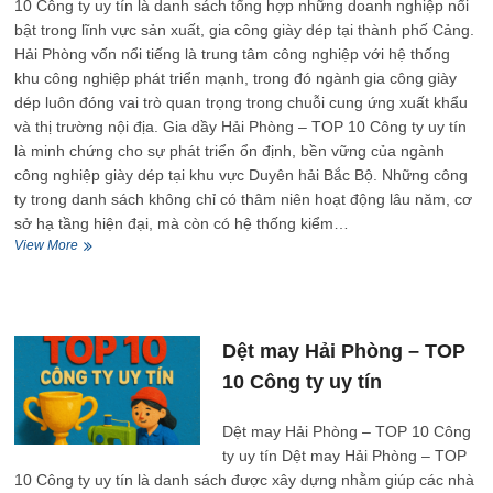
10 Công ty uy tín là danh sách tổng hợp những doanh nghiệp nổi
bật trong lĩnh vực sản xuất, gia công giày dép tại thành phố Cảng.
Hải Phòng vốn nổi tiếng là trung tâm công nghiệp với hệ thống
khu công nghiệp phát triển mạnh, trong đó ngành gia công giày
dép luôn đóng vai trò quan trọng trong chuỗi cung ứng xuất khẩu
và thị trường nội địa. Gia dầy Hải Phòng – TOP 10 Công ty uy tín
là minh chứng cho sự phát triển ổn định, bền vững của ngành
công nghiệp giày dép tại khu vực Duyên hải Bắc Bộ. Những công
ty trong danh sách không chỉ có thâm niên hoạt động lâu năm, cơ
sở hạ tầng hiện đại, mà còn có hệ thống kiểm…
Gia
View More
dầy
Hải
Phòng
–
TOP
Dệt may Hải Phòng – TOP
10
10 Công ty uy tín
Công
ty
uy
Dệt may Hải Phòng – TOP 10 Công
tín
ty uy tín Dệt may Hải Phòng – TOP
10 Công ty uy tín là danh sách được xây dựng nhằm giúp các nhà