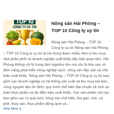
sản
Hải
Phòng
–
TOP
Nông sản Hải Phòng –
10
TOP 10 Công ty uy tín
Công
ty
uy
Nông sản Hải Phòng – TOP 10
tín
Công ty uy tín Nông sản Hải Phòng
– TOP 10 Công ty uy tín là nội dung được nhiều đơn vị thu mua,
nhà phân phối và doanh nghiệp xuất khẩu đặc biệt quan tâm. Hải
Phòng không chỉ là trung tâm logistics lớn mà còn là khu vực có
tiềm năng phát triển nông nghiệp sạch, nông sản đặc sản và chế
biến xuất khẩu. Nông sản Hải Phòng – TOP 10 Công ty uy tín bao
gồm các doanh nghiệp có hệ thống sản xuất và thu mua bài bản,
vùng nguyên liệu ổn định, quy trình chế biến đạt chuẩn vệ sinh an
toàn thực phẩm và đủ điều kiện xuất khẩu. Các sản phẩm chủ lực
bao gồm rau củ quả tươi, nông sản chế biến, lúa gạo, chè, cà
phê, thủy sản, thực phẩm đông lạnh và…
Nông
View More
sản