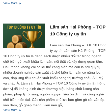
Thủy
View More
sản
Hải
Phòng
–
TOP
Lâm sản Hải Phòng – TOP
10
10 Công ty uy tín
Công
ty
uy
Lâm sản Hải Phòng – TOP 10 Công
tín
ty uy tín Lâm sản Hải Phòng – TOP
10 Công ty uy tín là danh sách được nhiều đối tác trong ngành
chế biến gỗ, xuất khẩu lâm sản, nội thất và xây dựng quan tâm.
Hải Phòng không chỉ có lợi thế cảng biển mà còn là nơi quy tụ
nhiều doanh nghiệp sản xuất và chế biến lâm sản có năng lực
cao, đáp ứng tiêu chuẩn xuất khẩu sang thị trường châu Âu, Mỹ
và châu Á. Lâm sản Hải Phòng – TOP 10 Công ty uy tín là những
đơn vị đã khẳng định được thương hiệu bằng chất lượng sản
phẩm, pháp lý rõ ràng, nguồn nguyên liệu ổn định và công nghệ
chế biến hiện đại. Các sản phẩm chủ lực bao gồm gỗ xẻ, ván ép,
ván dăm, gỗ ghép thanh, viên nén gỗ,…
Lâm
View More