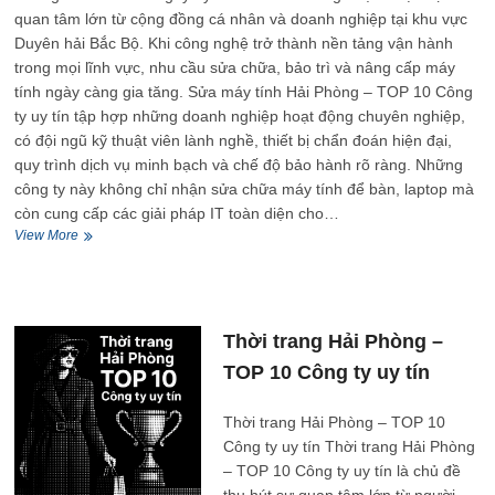
quan tâm lớn từ cộng đồng cá nhân và doanh nghiệp tại khu vực
Duyên hải Bắc Bộ. Khi công nghệ trở thành nền tảng vận hành
trong mọi lĩnh vực, nhu cầu sửa chữa, bảo trì và nâng cấp máy
tính ngày càng gia tăng. Sửa máy tính Hải Phòng – TOP 10 Công
ty uy tín tập hợp những doanh nghiệp hoạt động chuyên nghiệp,
có đội ngũ kỹ thuật viên lành nghề, thiết bị chẩn đoán hiện đại,
quy trình dịch vụ minh bạch và chế độ bảo hành rõ ràng. Những
công ty này không chỉ nhận sửa chữa máy tính để bàn, laptop mà
còn cung cấp các giải pháp IT toàn diện cho…
Sửa
View More
máy
tính
Hải
Phòng
–
Thời trang Hải Phòng –
TOP
TOP 10 Công ty uy tín
10
Công
ty
Thời trang Hải Phòng – TOP 10
uy
Công ty uy tín Thời trang Hải Phòng
tín
– TOP 10 Công ty uy tín là chủ đề