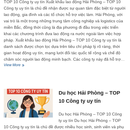
TOP 10 Công ty uy tín Xuất khẩu lao động Hải Phòng – TOP 10
Công ty uy tín là chủ đề nhận được sự quan tâm đặc biệt từ người
lao động, gia đình và các tổ chức hỗ trợ việc làm. Hải Phòng, với
vai trò là một trong những trung tâm công nghiệp và logistics của
miền Bắc, đồng thời cũng là địa phương đi đầu trong việc triển
khai các chương trình đưa lao động ra nước ngoài làm việc hợp
pháp. Xuất khẩu lao động Hải Phòng – TOP 10 Công ty uy tín là
danh sách được chọn lọc dựa trên tiêu chí pháp lý rõ ràng, thời
gian hoạt động uy tín, mạng lưới đối tác quốc tế rộng và chế độ
chăm sóc người lao động minh bạch. Các công ty này đã hỗ trợ…
Xuất
View More
khẩu
lao
động
Hải
Phòng
Du học Hải Phòng – TOP
–
10 Công ty uy tín
TOP
10
Công
Du học Hải Phòng – TOP 10 Công
ty
ty uy tín Du học Hải Phòng – TOP
uy
10 Công ty uy tín là chủ đề được nhiều học sinh, sinh viên và phụ
tín