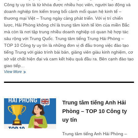
Công ty uy tín là từ khóa được nhiều học viên, người lao động và
doanh nghiệp tìm kiếm trong bối cảnh mối quan hệ kinh tế –
thương mại Việt – Trung ngày càng phát triển. Với vị trí chiến
lược, Hải Phòng không chỉ là trung tâm kinh tế lớn của miền Bắc
mà còn là nơi tập trung nhiều doanh nghiệp có quan hệ hợp tác
sâu rộng với Trung Quốc. Trung tâm tiếng Trung Hải Phòng –
TOP 10 Công ty uy tín là những đơn vị đi đầu trong việc đào tạo
tiếng Trung với giáo trình bài bản, giảng viên giàu kinh nghiệm, cơ
sở vật chất hiện đại và cam kết hiệu quả đầu ra. Bên cạnh đào tạo
giao tiếp…
Trung
View More
tâm
tiếng
Trung
Hải
Phòng
Trung tâm tiếng Anh Hải
–
TOP
Phòng – TOP 10 Công ty
10
uy tín
Công
ty
uy
Trung tâm tiếng Anh Hải Phòng –