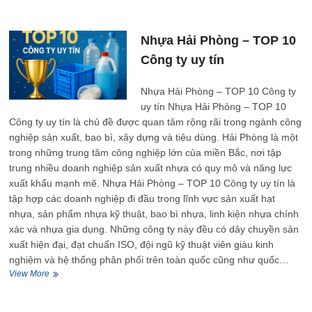
Phòng
–
TOP
Nhựa Hải Phòng – TOP 10
10
Công ty uy tín
Công
ty
uy
Nhựa Hải Phòng – TOP 10 Công ty
tín
uy tín Nhựa Hải Phòng – TOP 10
Công ty uy tín là chủ đề được quan tâm rộng rãi trong ngành công
nghiệp sản xuất, bao bì, xây dựng và tiêu dùng. Hải Phòng là một
trong những trung tâm công nghiệp lớn của miền Bắc, nơi tập
trung nhiều doanh nghiệp sản xuất nhựa có quy mô và năng lực
xuất khẩu mạnh mẽ. Nhựa Hải Phòng – TOP 10 Công ty uy tín là
tập hợp các doanh nghiệp đi đầu trong lĩnh vực sản xuất hạt
nhựa, sản phẩm nhựa kỹ thuật, bao bì nhựa, linh kiện nhựa chính
xác và nhựa gia dụng. Những công ty này đều có dây chuyền sản
xuất hiện đại, đạt chuẩn ISO, đội ngũ kỹ thuật viên giàu kinh
nghiệm và hệ thống phân phối trên toàn quốc cũng như quốc…
Nhựa
View More
Hải
Phòng
–