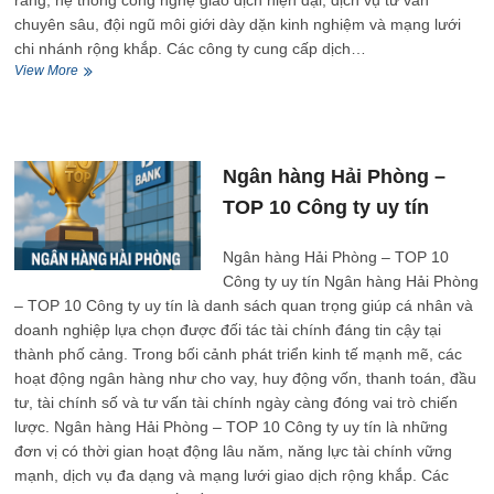
ràng, hệ thống công nghệ giao dịch hiện đại, dịch vụ tư vấn
chuyên sâu, đội ngũ môi giới dày dặn kinh nghiệm và mạng lưới
chi nhánh rộng khắp. Các công ty cung cấp dịch…
Chứng
View More
khoán
Hải
Phòng
–
TOP
Ngân hàng Hải Phòng –
10
TOP 10 Công ty uy tín
Công
ty
uy
Ngân hàng Hải Phòng – TOP 10
tín
Công ty uy tín Ngân hàng Hải Phòng
– TOP 10 Công ty uy tín là danh sách quan trọng giúp cá nhân và
doanh nghiệp lựa chọn được đối tác tài chính đáng tin cậy tại
thành phố cảng. Trong bối cảnh phát triển kinh tế mạnh mẽ, các
hoạt động ngân hàng như cho vay, huy động vốn, thanh toán, đầu
tư, tài chính số và tư vấn tài chính ngày càng đóng vai trò chiến
lược. Ngân hàng Hải Phòng – TOP 10 Công ty uy tín là những
đơn vị có thời gian hoạt động lâu năm, năng lực tài chính vững
mạnh, dịch vụ đa dạng và mạng lưới giao dịch rộng khắp. Các