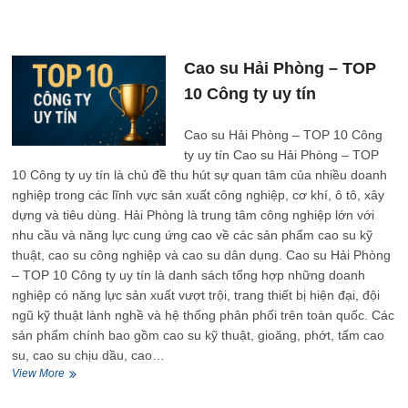
Hải
Phòng
–
TOP
Cao su Hải Phòng – TOP
10
10 Công ty uy tín
Công
ty
uy
Cao su Hải Phòng – TOP 10 Công
tín
ty uy tín Cao su Hải Phòng – TOP
10 Công ty uy tín là chủ đề thu hút sự quan tâm của nhiều doanh
nghiệp trong các lĩnh vực sản xuất công nghiệp, cơ khí, ô tô, xây
dựng và tiêu dùng. Hải Phòng là trung tâm công nghiệp lớn với
nhu cầu và năng lực cung ứng cao về các sản phẩm cao su kỹ
thuật, cao su công nghiệp và cao su dân dụng. Cao su Hải Phòng
– TOP 10 Công ty uy tín là danh sách tổng hợp những doanh
nghiệp có năng lực sản xuất vượt trội, trang thiết bị hiện đại, đội
ngũ kỹ thuật lành nghề và hệ thống phân phối trên toàn quốc. Các
sản phẩm chính bao gồm cao su kỹ thuật, gioăng, phớt, tấm cao
su, cao su chịu dầu, cao…
Cao
View More
su
Hải