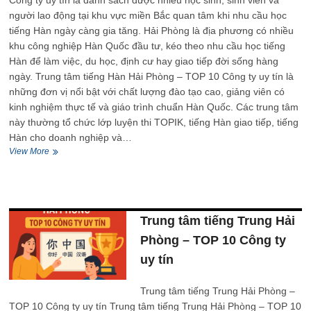
Công ty uy tín là danh sách được nhiều học sinh, sinh viên và
người lao động tại khu vực miền Bắc quan tâm khi nhu cầu học
tiếng Hàn ngày càng gia tăng. Hải Phòng là địa phương có nhiều
khu công nghiệp Hàn Quốc đầu tư, kéo theo nhu cầu học tiếng
Hàn để làm việc, du học, định cư hay giao tiếp đời sống hàng
ngày. Trung tâm tiếng Hàn Hải Phòng – TOP 10 Công ty uy tín là
những đơn vị nổi bật với chất lượng đào tạo cao, giảng viên có
kinh nghiệm thực tế và giáo trình chuẩn Hàn Quốc. Các trung tâm
này thường tổ chức lớp luyện thi TOPIK, tiếng Hàn giao tiếp, tiếng
Hàn cho doanh nghiệp và…
Trung
View More
tâm
tiếng
Hàn
Hải
Phòng
Trung tâm tiếng Trung Hải
–
TOP
Phòng – TOP 10 Công ty
10
uy tín
Công
ty
uy
Trung tâm tiếng Trung Hải Phòng –
tín
TOP 10 Công ty uy tín Trung tâm tiếng Trung Hải Phòng – TOP 10