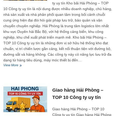
uy
ty uy tín Kho bãi Hải Phòng – TOP
tín
10 Công ty uy tín là nội dung được nhiều doanh nghiệp, chủ hàng,
nhà sản xuất và nhà phân phối quan tâm trong bối cảnh chuỗi
cung ứng hiện đại đòi hỏi giải pháp lưu trữ, bảo quản và vận
chuyển chuyên nghiệp. Hải Phòng là trung tâm logistics lớn nhất
khu vực Duyên hải Bắc Bộ, với hệ thống cảng biển, khu công
nghiệp, khu chế xuất phát triển mạnh mẽ. Kho bãi Hải Phòng –
TOP 10 Công ty uy tín là những đơn vị sở hữu hệ thống kho đạt
chuẩn, vị trí chiến lược gần cảng, kết nối thuận tiện với đường bộ,
đường sắt và hàng không. Các công ty này có năng lực lưu trữ đa
dạng từ hàng tiêu dùng, máy móc thiết bị đến…
Kho
View More
bãi
Hải
Phòng
–
TOP
Giao hàng Hải Phòng –
10
TOP 10 Công ty uy tín
Công
ty
uy
Giao hàng Hải Phòng – TOP 10
tín
Công ty uy tín Giao hàng Hải Phòng