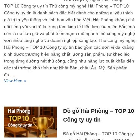
tín
TOP 10 Công ty uy tín Thủ công mỹ nghệ Hải Phòng – TOP 10
Công ty uy tín là danh sách đặc biệt dành cho những ai yêu thích
giá trị truyền thống và tinh hoa văn hóa Việt. Hải Phòng không chỉ
nổi tiếng với vai trò là trung tâm kinh tế biển lớn của miền Bắc, mà
còn là nơi lưu giữ và phát triển mạnh mẽ ngành thủ công mỹ nghệ
với nhiều làng nghề và doanh nghiệp sáng tạo. Thủ công mỹ nghệ
Hải Phòng – TOP 10 Công ty uy tín bao gồm các đơn vị đã khẳng
định được thương hiệu bằng chất lượng sản phẩm, sự khéo léo
trong từng đường nét thủ công, cũng như năng lực xuất khẩu đến
các thị trường khó tính như Nhật Bản, châu Âu, Mỹ. Sản phẩm
đa…
Thủ
View More
công
mỹ
nghệ
Hải
Phòng
Đồ gỗ Hải Phòng – TOP 10
–
Công ty uy tín
TOP
10
Công
Đồ gỗ Hải Phòng – TOP 10 Công ty
ty