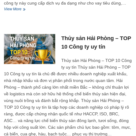
công ty này cung cấp dịch vụ đa dạng như cho vay tiêu dùng,…
Tài
View More
chính
Hải
Phòng
–
TOP
Thủy sản Hải Phòng – TOP
10
10 Công ty uy tín
Công
ty
uy
Thủy sản Hải Phòng – TOP 10 Công
tín
ty uy tín Thủy sản Hải Phòng – TOP
10 Công ty uy tín là chủ đề được nhiều doanh nghiệp xuất khẩu,
nhà nhập khẩu và đơn vị phân phối trong nước quan tâm. Hải
Phòng – thành phố cảng lớn nhất miền Bắc – không chỉ thuận lợi
về logistics mà còn sở hữu hệ thống chế biến thủy sản hiện đại,
vùng nuôi trồng và đánh bắt rộng khắp. Thủy sản Hải Phòng –
TOP 10 Công ty uy tín là tập hợp các doanh nghiệp có pháp lý rõ
ràng, được cấp chứng nhận quốc tế như HACCP, ISO, BRC,
ASC… và năng lực chế biến thủy sản đông lạnh, tươi sống, đóng
hộp với công suất lớn. Các sản phẩm chủ lực bao gồm: tôm, mực,
cá biển, cua ghẹ, hàu, bạch tuộc… phục vụ thị trường…