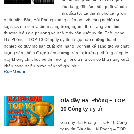
thu hút sự quan tâm lớn từ người
tiêu dùng, đối tác phân phối và các
nhà đầu tư. Là thành phố cảng lớn
nhất miền Bắc, Hải Phòng không chỉ mạnh về công nghiệp và
logistics mà còn là điểm sáng trong ngành thời trang với nhiều
thương hiệu địa phương và nhà máy sản xuất uy tín. Thời trang
Hải Phòng – TOP 10 Công ty uy tín là tập hợp những doanh
nghiệp có quy mô sản xuất lớn, năng lực thiết kế sáng tạo và chất
lượng sản phẩm được kiểm chứng trên thị trường. Những công ty
này không chỉ phục vụ thị trường nội địa mà còn có khả năng xuất
khẩu sang nhiều nước trên thế giới như…
Thời
View More
trang
Hải
Phòng
–
TOP
Gia dầy Hải Phòng – TOP
10
10 Công ty uy tín
Công
ty
uy
Gia dầy Hải Phòng – TOP 10 Công
tín
ty uy tín Gia dầy Hải Phòng – TOP