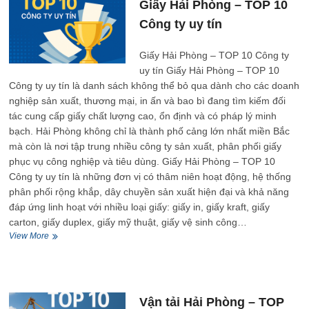
TOP
Giấy Hải Phòng – TOP 10
10
Công ty uy tín
Công
ty
uy
Giấy Hải Phòng – TOP 10 Công ty
tín
uy tín Giấy Hải Phòng – TOP 10
Công ty uy tín là danh sách không thể bỏ qua dành cho các doanh
nghiệp sản xuất, thương mại, in ấn và bao bì đang tìm kiếm đối
tác cung cấp giấy chất lượng cao, ổn định và có pháp lý minh
bạch. Hải Phòng không chỉ là thành phố cảng lớn nhất miền Bắc
mà còn là nơi tập trung nhiều công ty sản xuất, phân phối giấy
phục vụ công nghiệp và tiêu dùng. Giấy Hải Phòng – TOP 10
Công ty uy tín là những đơn vị có thâm niên hoạt động, hệ thống
phân phối rộng khắp, dây chuyền sản xuất hiện đại và khả năng
đáp ứng linh hoạt với nhiều loại giấy: giấy in, giấy kraft, giấy
carton, giấy duplex, giấy mỹ thuật, giấy vệ sinh công…
Giấy
View More
Hải
Phòng
–
TOP
10
Vận tải Hải Phòng – TOP