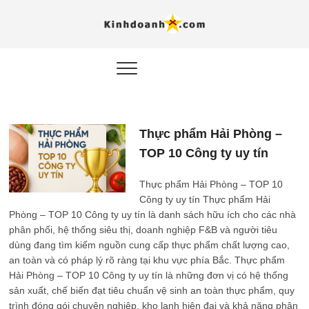
Hỗ trợ
Ý TƯỞNG MỚI, MÔ
HÌNH THẬT, HÀNH
ĐỘNG THỰC TẾ.
nghiệp, 
doanh 
trong kỷ
Thực phẩm Hải Phòng –
AI
TOP 10 Công ty uy tín
Kinhdoa
Thực phẩm Hải Phòng – TOP 10
Công ty uy tín Thực phẩm Hải
Phòng – TOP 10 Công ty uy tín là danh sách hữu ích cho các nhà
phân phối, hệ thống siêu thị, doanh nghiệp F&B và người tiêu
dùng đang tìm kiếm nguồn cung cấp thực phẩm chất lượng cao,
an toàn và có pháp lý rõ ràng tại khu vực phía Bắc. Thực phẩm
Hải Phòng – TOP 10 Công ty uy tín là những đơn vị có hệ thống
sản xuất, chế biến đạt tiêu chuẩn vệ sinh an toàn thực phẩm, quy
trình đóng gói chuyên nghiệp, kho lạnh hiện đại và khả năng phân