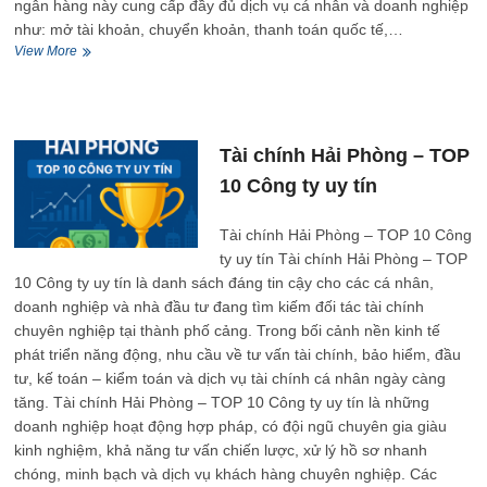
ngân hàng này cung cấp đầy đủ dịch vụ cá nhân và doanh nghiệp
như: mở tài khoản, chuyển khoản, thanh toán quốc tế,…
Ngân
View More
hàng
Hải
Phòng
–
TOP
Tài chính Hải Phòng – TOP
10
10 Công ty uy tín
Công
ty
uy
Tài chính Hải Phòng – TOP 10 Công
tín
ty uy tín Tài chính Hải Phòng – TOP
10 Công ty uy tín là danh sách đáng tin cậy cho các cá nhân,
doanh nghiệp và nhà đầu tư đang tìm kiếm đối tác tài chính
chuyên nghiệp tại thành phố cảng. Trong bối cảnh nền kinh tế
phát triển năng động, nhu cầu về tư vấn tài chính, bảo hiểm, đầu
tư, kế toán – kiểm toán và dịch vụ tài chính cá nhân ngày càng
tăng. Tài chính Hải Phòng – TOP 10 Công ty uy tín là những
doanh nghiệp hoạt động hợp pháp, có đội ngũ chuyên gia giàu
kinh nghiệm, khả năng tư vấn chiến lược, xử lý hồ sơ nhanh
chóng, minh bạch và dịch vụ khách hàng chuyên nghiệp. Các