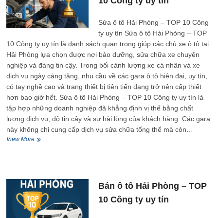
10 Công ty uy tín
Công
ty
uy
Sửa ô tô Hải Phòng – TOP 10 Công
tín
ty uy tín Sửa ô tô Hải Phòng – TOP
10 Công ty uy tín là danh sách quan trọng giúp các chủ xe ô tô tại
Hải Phòng lựa chọn được nơi bảo dưỡng, sửa chữa xe chuyên
nghiệp và đáng tin cậy. Trong bối cảnh lượng xe cá nhân và xe
dịch vụ ngày càng tăng, nhu cầu về các gara ô tô hiện đại, uy tín,
có tay nghề cao và trang thiết bị tiên tiến đang trở nên cấp thiết
hơn bao giờ hết. Sửa ô tô Hải Phòng – TOP 10 Công ty uy tín là
tập hợp những doanh nghiệp đã khẳng định vị thế bằng chất
lượng dịch vụ, độ tin cậy và sự hài lòng của khách hàng. Các gara
này không chỉ cung cấp dịch vụ sửa chữa tổng thể mà còn…
Sửa
View More
ô
tô
Hải
Phòng
–
Bán ô tô Hải Phòng – TOP
TOP
10 Công ty uy tín
10
Công
ty