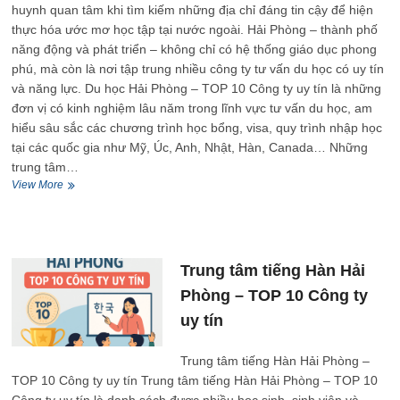
huynh quan tâm khi tìm kiếm những địa chỉ đáng tin cậy để hiện
thực hóa ước mơ học tập tại nước ngoài. Hải Phòng – thành phố
năng động và phát triển – không chỉ có hệ thống giáo dục phong
phú, mà còn là nơi tập trung nhiều công ty tư vấn du học có uy tín
và năng lực. Du học Hải Phòng – TOP 10 Công ty uy tín là những
đơn vị có kinh nghiệm lâu năm trong lĩnh vực tư vấn du học, am
hiểu sâu sắc các chương trình học bổng, visa, quy trình nhập học
tại các quốc gia như Mỹ, Úc, Anh, Nhật, Hàn, Canada… Những
trung tâm…
Du
View More
học
Hải
Phòng
–
TOP
Trung tâm tiếng Hàn Hải
10
Phòng – TOP 10 Công ty
Công
ty
uy tín
uy
tín
Trung tâm tiếng Hàn Hải Phòng –
TOP 10 Công ty uy tín Trung tâm tiếng Hàn Hải Phòng – TOP 10