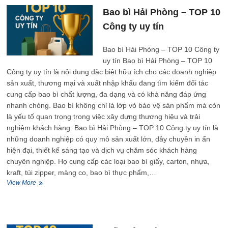
TOP
Bao bì Hải Phòng – TOP 10
10
Công ty uy tín
Công
ty
uy
Bao bì Hải Phòng – TOP 10 Công ty
tín
uy tín Bao bì Hải Phòng – TOP 10
Công ty uy tín là nội dung đặc biệt hữu ích cho các doanh nghiệp
sản xuất, thương mại và xuất nhập khẩu đang tìm kiếm đối tác
cung cấp bao bì chất lượng, đa dạng và có khả năng đáp ứng
nhanh chóng. Bao bì không chỉ là lớp vỏ bảo vệ sản phẩm mà còn
là yếu tố quan trọng trong việc xây dựng thương hiệu và trải
nghiệm khách hàng. Bao bì Hải Phòng – TOP 10 Công ty uy tín là
những doanh nghiệp có quy mô sản xuất lớn, dây chuyền in ấn
hiện đại, thiết kế sáng tạo và dịch vụ chăm sóc khách hàng
chuyên nghiệp. Họ cung cấp các loại bao bì giấy, carton, nhựa,
kraft, túi zipper, màng co, bao bì thực phẩm,…
Bao
View More
bì
Hải
Phòng
–