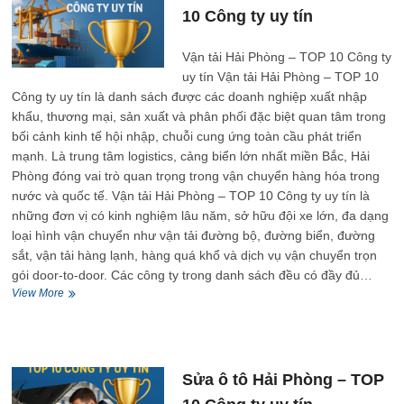
Công
10 Công ty uy tín
ty
uy
tín
Vận tải Hải Phòng – TOP 10 Công ty
uy tín Vận tải Hải Phòng – TOP 10
Công ty uy tín là danh sách được các doanh nghiệp xuất nhập
khẩu, thương mại, sản xuất và phân phối đặc biệt quan tâm trong
bối cảnh kinh tế hội nhập, chuỗi cung ứng toàn cầu phát triển
mạnh. Là trung tâm logistics, cảng biển lớn nhất miền Bắc, Hải
Phòng đóng vai trò quan trọng trong vận chuyển hàng hóa trong
nước và quốc tế. Vận tải Hải Phòng – TOP 10 Công ty uy tín là
những đơn vị có kinh nghiệm lâu năm, sở hữu đội xe lớn, đa dạng
loại hình vận chuyển như vận tải đường bộ, đường biển, đường
sắt, vận tải hàng lạnh, hàng quá khổ và dịch vụ vận chuyển trọn
gói door-to-door. Các công ty trong danh sách đều có đầy đủ…
Vận
View More
tải
Hải
Phòng
–
TOP
Sửa ô tô Hải Phòng – TOP
10