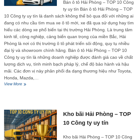
Bán ô tô Hải Phòng – TOP 10 Công
uy
ty uy tín Bán ô tô Hải Phòng – TOP
tín
10 Công ty uy tín là danh sách không thể bỏ qua đối với những ai
đang có nhu cầu tìm mua xe ô tô mới, xe đã qua sử dụng hay tìm
hiểu các dòng xe phổ biến tại thị trường Hải Phòng. Là trung tâm
kinh tế, công nghiệp, cảng biển quan trọng của miền Bắc, Hải
Phòng là nơi có thị trường ô tô phát triển sôi động, quy tụ nhiều
đại lý và showroom chính hãng. Bán ô tô Hải Phòng – TOP 10
Công ty uy tín là những doanh nghiệp được đánh giá cao về chất
lượng dịch vụ, tính minh bạch pháp lý, chế độ bảo hành và hậu
mãi. Các đơn vị này phân phối đa dạng thương hiệu như Toyota,
Honda, Mazda,…
Bán
View More
ô
tô
Hải
Phòng
–
Kho bãi Hải Phòng – TOP
TOP
10 Công ty uy tín
10
Công
ty
Kho bãi Hải Phòng – TOP 10 Công