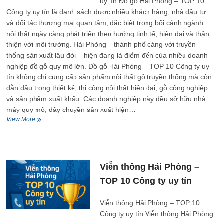
uy tín Đồ gỗ Hải Phòng – TOP 10
uy
Công ty uy tín là danh sách được nhiều khách hàng, nhà đầu tư
tín
và đối tác thương mại quan tâm, đặc biệt trong bối cảnh ngành
nội thất ngày càng phát triển theo hướng tinh tế, hiện đại và thân
thiện với môi trường. Hải Phòng – thành phố cảng với truyền
thống sản xuất lâu đời – hiện đang là điểm đến của nhiều doanh
nghiệp đồ gỗ quy mô lớn. Đồ gỗ Hải Phòng – TOP 10 Công ty uy
tín không chỉ cung cấp sản phẩm nội thất gỗ truyền thống mà còn
dẫn đầu trong thiết kế, thi công nội thất hiện đại, gỗ công nghiệp
và sản phẩm xuất khẩu. Các doanh nghiệp này đều sở hữu nhà
máy quy mô, dây chuyền sản xuất hiện…
Đồ
View More
gỗ
Hải
Phòng
–
TOP
Viễn thông Hải Phòng –
10
TOP 10 Công ty uy tín
Công
ty
uy
Viễn thông Hải Phòng – TOP 10
tín
Công ty uy tín Viễn thông Hải Phòng