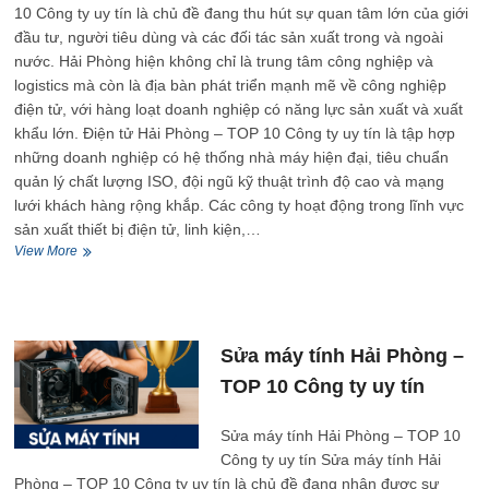
10 Công ty uy tín là chủ đề đang thu hút sự quan tâm lớn của giới
đầu tư, người tiêu dùng và các đối tác sản xuất trong và ngoài
nước. Hải Phòng hiện không chỉ là trung tâm công nghiệp và
logistics mà còn là địa bàn phát triển mạnh mẽ về công nghiệp
điện tử, với hàng loạt doanh nghiệp có năng lực sản xuất và xuất
khẩu lớn. Điện tử Hải Phòng – TOP 10 Công ty uy tín là tập hợp
những doanh nghiệp có hệ thống nhà máy hiện đại, tiêu chuẩn
quản lý chất lượng ISO, đội ngũ kỹ thuật trình độ cao và mạng
lưới khách hàng rộng khắp. Các công ty hoạt động trong lĩnh vực
sản xuất thiết bị điện tử, linh kiện,…
Điện
View More
tử
Hải
Phòng
–
TOP
Sửa máy tính Hải Phòng –
10
TOP 10 Công ty uy tín
Công
ty
uy
Sửa máy tính Hải Phòng – TOP 10
tín
Công ty uy tín Sửa máy tính Hải
Phòng – TOP 10 Công ty uy tín là chủ đề đang nhận được sự