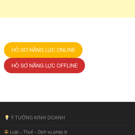
HỒ SƠ NĂNG LỰC ONLINE
HỒ SƠ NĂNG LỰC OFFLINE
Ý TƯỞNG KINH DOANH
Luật – Thuế – Dịch vụ pháp lý