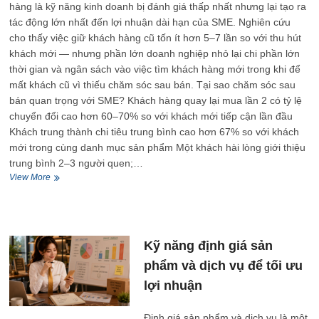
hàng là kỹ năng kinh doanh bị đánh giá thấp nhất nhưng lại tạo ra
tác động lớn nhất đến lợi nhuận dài hạn của SME. Nghiên cứu
cho thấy việc giữ khách hàng cũ tốn ít hơn 5–7 lần so với thu hút
khách mới — nhưng phần lớn doanh nghiệp nhỏ lại chi phần lớn
thời gian và ngân sách vào việc tìm khách hàng mới trong khi để
mất khách cũ vì thiếu chăm sóc sau bán. Tại sao chăm sóc sau
bán quan trọng với SME? Khách hàng quay lại mua lần 2 có tỷ lệ
chuyển đổi cao hơn 60–70% so với khách mới tiếp cận lần đầu
Khách trung thành chi tiêu trung bình cao hơn 67% so với khách
mới trong cùng danh mục sản phẩm Một khách hài lòng giới thiệu
trung bình 2–3 người quen;…
Kỹ
View More
năng
chăm
sóc
khách
hàng
Kỹ năng định giá sản
sau
phẩm và dịch vụ để tối ưu
bán
hàng
lợi nhuận
và
tăng
Định giá sản phẩm và dịch vụ là một
tỷ