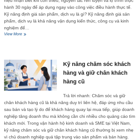
hiệu nhận biết khi còn thiếu, nguyên tắc rèn luyện và lộ trình thực
hành 30 ngày để áp dụng ngay vào công việc điều hành thực tế.
Kỹ năng định giá sản phẩm, dịch vụ là gì? Kỹ năng định giá sản
phẩm, dịch vụ là khả năng vận dụng kiến thức, công cụ và kinh
nghiệm để…
Kỹ
View More
năng
định
giá
sản
phẩm,
Kỹ năng chăm sóc khách
dịch
hàng và giữ chân khách
vụ
đúng
hàng cũ
và
có
Trả lời nhanh: Chăm sóc và giữ
lợi
nhuận
chân khách hàng cũ là khả năng duy trì liên hệ, đáp ứng nhu cầu
sau bán và tạo lý do để khách hàng quay lại mua tiếp, giúp doanh
nghiệp tăng doanh thu mà không cần chi nhiều cho quảng cáo tìm
khách mới. Trong vận hành hộ kinh doanh và SME tại Việt Nam,
kỹ năng chăm sóc và giữ chân khách hàng cũ thường bị xem nhẹ
vì chủ doanh nghiệp quá tập trung vào sản phẩm và bán hàng.