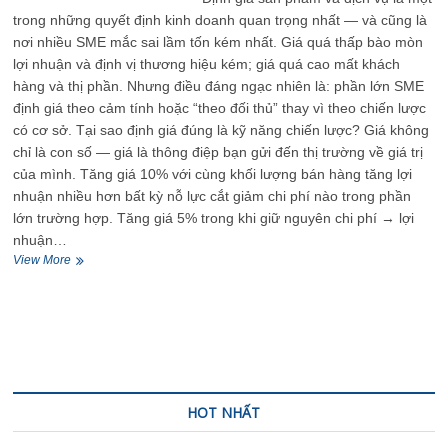
lệ
trong những quyết định kinh doanh quan trọng nhất — và cũng là
quay
nơi nhiều SME mắc sai lầm tốn kém nhất. Giá quá thấp bào mòn
lại
lợi nhuận và định vị thương hiệu kém; giá quá cao mất khách
hàng và thị phần. Nhưng điều đáng ngạc nhiên là: phần lớn SME
định giá theo cảm tính hoặc “theo đối thủ” thay vì theo chiến lược
có cơ sở. Tại sao định giá đúng là kỹ năng chiến lược? Giá không
chỉ là con số — giá là thông điệp bạn gửi đến thị trường về giá trị
của mình. Tăng giá 10% với cùng khối lượng bán hàng tăng lợi
nhuận nhiều hơn bất kỳ nỗ lực cắt giảm chi phí nào trong phần
lớn trường hợp. Tăng giá 5% trong khi giữ nguyên chi phí → lợi
nhuận…
Kỹ
View More
năng
định
giá
sản
phẩm
và
dịch
vụ
HOT NHẤT
để
tối