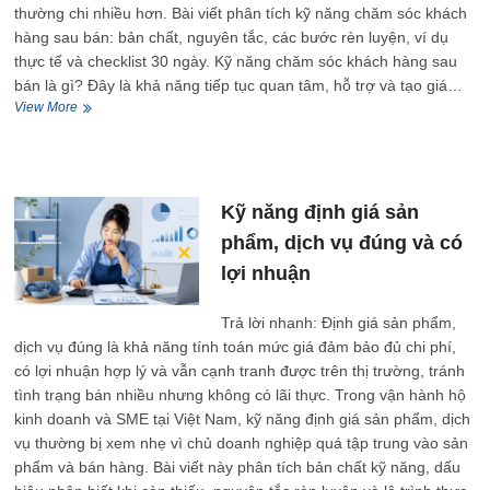
thường chi nhiều hơn. Bài viết phân tích kỹ năng chăm sóc khách
hàng sau bán: bản chất, nguyên tắc, các bước rèn luyện, ví dụ
thực tế và checklist 30 ngày. Kỹ năng chăm sóc khách hàng sau
bán là gì? Đây là khả năng tiếp tục quan tâm, hỗ trợ và tạo giá…
Kỹ
View More
năng
chăm
sóc
khách
hàng
Kỹ năng định giá sản
sau
phẩm, dịch vụ đúng và có
bán
hàng
lợi nhuận
và
tăng
Trả lời nhanh: Định giá sản phẩm,
tỷ
lệ
dịch vụ đúng là khả năng tính toán mức giá đảm bảo đủ chi phí,
quay
có lợi nhuận hợp lý và vẫn cạnh tranh được trên thị trường, tránh
lại
tình trạng bán nhiều nhưng không có lãi thực. Trong vận hành hộ
kinh doanh và SME tại Việt Nam, kỹ năng định giá sản phẩm, dịch
vụ thường bị xem nhẹ vì chủ doanh nghiệp quá tập trung vào sản
phẩm và bán hàng. Bài viết này phân tích bản chất kỹ năng, dấu