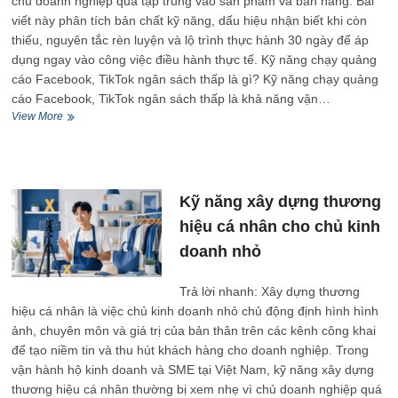
chủ doanh nghiệp quá tập trung vào sản phẩm và bán hàng. Bài
viết này phân tích bản chất kỹ năng, dấu hiệu nhận biết khi còn
thiếu, nguyên tắc rèn luyện và lộ trình thực hành 30 ngày để áp
dụng ngay vào công việc điều hành thực tế. Kỹ năng chạy quảng
cáo Facebook, TikTok ngân sách thấp là gì? Kỹ năng chạy quảng
cáo Facebook, TikTok ngân sách thấp là khả năng vận…
Kỹ
View More
năng
chạy
quảng
cáo
Facebook,
Kỹ năng xây dựng thương
TikTok
hiệu cá nhân cho chủ kinh
hiệu
quả
doanh nhỏ
cho
SME
Trả lời nhanh: Xây dựng thương
ngân
sách
hiệu cá nhân là việc chủ kinh doanh nhỏ chủ động định hình hình
thấp
ảnh, chuyên môn và giá trị của bản thân trên các kênh công khai
để tạo niềm tin và thu hút khách hàng cho doanh nghiệp. Trong
vận hành hộ kinh doanh và SME tại Việt Nam, kỹ năng xây dựng
thương hiệu cá nhân thường bị xem nhẹ vì chủ doanh nghiệp quá