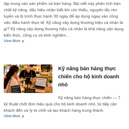
tập trung vào sản phẩm và bán hàng. Bài viết này phân tích bản
chất kỹ năng, dấu hiệu nhận biết khi còn thiếu, nguyên tắc rèn
luyện và lộ trình thực hành 30 ngày để áp dụng ngay vào công
việc điều hành thực tế. Kỹ năng xây dựng thương hiệu cá nhân là
gì? Kỹ năng xây dựng thương hiệu cá nhân là khả năng vận dụng
kiến thức, công cụ và kinh nghiệm…
Kỹ
View More
năng
xây
dựng
thương
hiệu
Kỹ năng bán hàng thực
cá
chiến cho hộ kinh doanh
nhân
cho
nhỏ
chủ
kinh
Kỹ năng bán hàng thực chiến — 7
doanh
nhỏ
kỹ thuật chốt đơn hiệu quả cho hộ kinh doanh nhỏ, từ tiếp cận
khách đến xử lý từ chối và tạo khách hàng trung thành.
Kỹ
View More
năng
bán