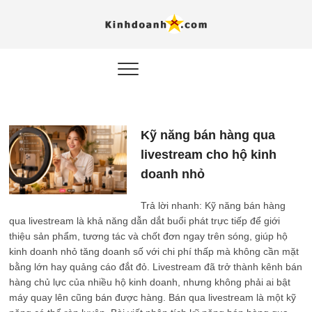
Hỗ trợ
Ý TƯỞNG MỚI, MÔ
HÌNH THẬT, HÀNH
ĐỘNG THỰC TẾ.
nghiệp, 
doanh 
trong kỷ
Kỹ năng bán hàng qua
AI
livestream cho hộ kinh
Kinhdoa
doanh nhỏ
Trả lời nhanh: Kỹ năng bán hàng
qua livestream là khả năng dẫn dắt buổi phát trực tiếp để giới
thiệu sản phẩm, tương tác và chốt đơn ngay trên sóng, giúp hộ
kinh doanh nhỏ tăng doanh số với chi phí thấp mà không cần mặt
bằng lớn hay quảng cáo đắt đỏ. Livestream đã trở thành kênh bán
hàng chủ lực của nhiều hộ kinh doanh, nhưng không phải ai bật
máy quay lên cũng bán được hàng. Bán qua livestream là một kỹ