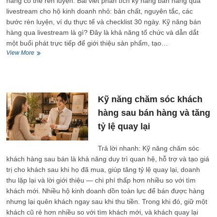
năng có thể rèn luyện. Bài viết phân tích kỹ năng bán hàng qua
livestream cho hộ kinh doanh nhỏ: bản chất, nguyên tắc, các
bước rèn luyện, ví dụ thực tế và checklist 30 ngày. Kỹ năng bán
hàng qua livestream là gì? Đây là khả năng tổ chức và dẫn dắt
một buổi phát trực tiếp để giới thiệu sản phẩm, tạo…
Kỹ
View More
năng
bán
hàng
qua
livestream
Kỹ năng chăm sóc khách
cho
hàng sau bán hàng và tăng
hộ
kinh
tỷ lệ quay lại
doanh
nhỏ
Trả lời nhanh: Kỹ năng chăm sóc
khách hàng sau bán là khả năng duy trì quan hệ, hỗ trợ và tạo giá
trị cho khách sau khi họ đã mua, giúp tăng tỷ lệ quay lại, doanh
thu lặp lại và lời giới thiệu — chi phí thấp hơn nhiều so với tìm
khách mới. Nhiều hộ kinh doanh dồn toàn lực để bán được hàng
nhưng lại quên khách ngay sau khi thu tiền. Trong khi đó, giữ một
khách cũ rẻ hơn nhiều so với tìm khách mới, và khách quay lại