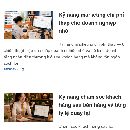
hàng
thực
chiến
Kỹ năng marketing chi phí
cho
thấp cho doanh nghiệp
hộ
kinh
nhỏ
doanh
nhỏ
Kỹ năng marketing chi phí thấp — 8
chiến thuật hiệu quả giúp doanh nghiệp nhỏ và hộ kinh doanh
tăng nhận diện thương hiệu và khách hàng mà không tốn ngân
sách lớn.
Kỹ
View More
năng
marketing
chi
phí
thấp
Kỹ năng chăm sóc khách
cho
hàng sau bán hàng và tăng
doanh
nghiệp
tỷ lệ quay lại
nhỏ
Chăm sóc khách hàng sau bán