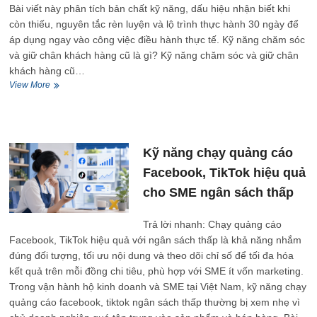
Bài viết này phân tích bản chất kỹ năng, dấu hiệu nhận biết khi
còn thiếu, nguyên tắc rèn luyện và lộ trình thực hành 30 ngày để
áp dụng ngay vào công việc điều hành thực tế. Kỹ năng chăm sóc
và giữ chân khách hàng cũ là gì? Kỹ năng chăm sóc và giữ chân
khách hàng cũ…
Kỹ
View More
năng
chăm
sóc
khách
hàng
Kỹ năng chạy quảng cáo
và
Facebook, TikTok hiệu quả
giữ
chân
cho SME ngân sách thấp
khách
hàng
Trả lời nhanh: Chạy quảng cáo
cũ
Facebook, TikTok hiệu quả với ngân sách thấp là khả năng nhắm
đúng đối tượng, tối ưu nội dung và theo dõi chỉ số để tối đa hóa
kết quả trên mỗi đồng chi tiêu, phù hợp với SME ít vốn marketing.
Trong vận hành hộ kinh doanh và SME tại Việt Nam, kỹ năng chạy
quảng cáo facebook, tiktok ngân sách thấp thường bị xem nhẹ vì