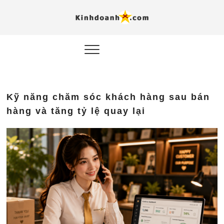
Hỗ trợ
Ý TƯỞNG MỚI, MÔ
HÌNH THẬT, HÀNH
ĐỘNG THỰC TẾ.
nghiệp, 
doanh 
trong kỷ
Kỹ năng chăm sóc khách hàng sau bán
AI
hàng và tăng tỷ lệ quay lại
Kinhdoa