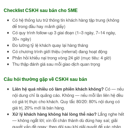
Checklist CSKH sau bán cho SME
Có hệ thống lưu trữ thông tin khách hàng tập trung (không
để trong đầu hay mảnh giấy)
Có quy trình follow-up 3 giai đoạn (1–3 ngày, 7–14 ngày,
30+ ngày)
Đo lường tỷ lệ khách quay lại hàng tháng
Có chương trình giới thiệu (referral) đang hoạt động
Phản hồi khiếu nại trong vòng 24 giờ (mục tiêu: 4 giờ)
Thu thập đánh giá sau mỗi giao dịch quan trọng
Câu hỏi thường gặp về CSKH sau bán
Liên hệ quá nhiều có làm phiền khách không?
Có — nếu
nội dung chỉ là quảng cáo. Không — nếu mỗi lần liên hệ đều
có giá trị thực cho khách. Quy tắc 80/20: 80% nội dung có
giá trị, 20% mới là bán hàng.
Xử lý khách hàng không hài lòng thế nào?
Lắng nghe hết
— không ngắt lời; xin lỗi chân thành dù đúng hay sai; giải
quyết vấn đề ngay; theo dõi sau khi giải quyết để xác nhận