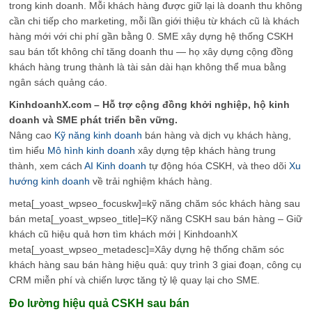
trong kinh doanh. Mỗi khách hàng được giữ lại là doanh thu không
cần chi tiếp cho marketing, mỗi lần giới thiệu từ khách cũ là khách
hàng mới với chi phí gần bằng 0. SME xây dựng hệ thống CSKH
sau bán tốt không chỉ tăng doanh thu — họ xây dựng cộng đồng
khách hàng trung thành là tài sản dài hạn không thể mua bằng
ngân sách quảng cáo.
KinhdoanhX.com – Hỗ trợ cộng đồng khởi nghiệp, hộ kinh
doanh và SME phát triển bền vững.
Nâng cao
Kỹ năng kinh doanh
bán hàng và dịch vụ khách hàng,
tìm hiểu
Mô hình kinh doanh
xây dựng tệp khách hàng trung
thành, xem cách
AI Kinh doanh
tự động hóa CSKH, và theo dõi
Xu
hướng kinh doanh
về trải nghiệm khách hàng.
meta[_yoast_wpseo_focuskw]=kỹ năng chăm sóc khách hàng sau
bán meta[_yoast_wpseo_title]=Kỹ năng CSKH sau bán hàng – Giữ
khách cũ hiệu quả hơn tìm khách mới | KinhdoanhX
meta[_yoast_wpseo_metadesc]=Xây dựng hệ thống chăm sóc
khách hàng sau bán hàng hiệu quả: quy trình 3 giai đoạn, công cụ
CRM miễn phí và chiến lược tăng tỷ lệ quay lại cho SME.
Đo lường hiệu quả CSKH sau bán