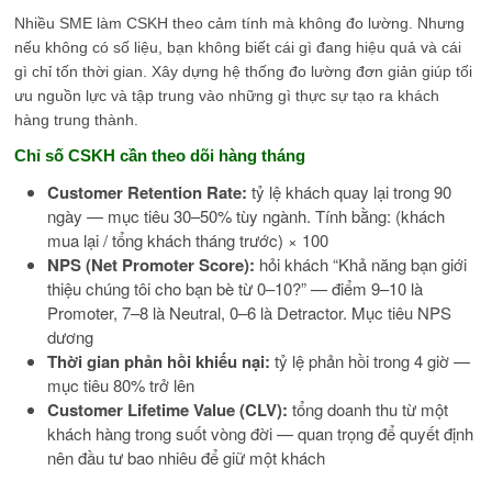
Nhiều SME làm CSKH theo cảm tính mà không đo lường. Nhưng
nếu không có số liệu, bạn không biết cái gì đang hiệu quả và cái
gì chỉ tốn thời gian. Xây dựng hệ thống đo lường đơn giản giúp tối
ưu nguồn lực và tập trung vào những gì thực sự tạo ra khách
hàng trung thành.
Chỉ số CSKH cần theo dõi hàng tháng
Customer Retention Rate:
tỷ lệ khách quay lại trong 90
ngày — mục tiêu 30–50% tùy ngành. Tính bằng: (khách
mua lại / tổng khách tháng trước) × 100
NPS (Net Promoter Score):
hỏi khách “Khả năng bạn giới
thiệu chúng tôi cho bạn bè từ 0–10?” — điểm 9–10 là
Promoter, 7–8 là Neutral, 0–6 là Detractor. Mục tiêu NPS
dương
Thời gian phản hồi khiếu nại:
tỷ lệ phản hồi trong 4 giờ —
mục tiêu 80% trở lên
Customer Lifetime Value (CLV):
tổng doanh thu từ một
khách hàng trong suốt vòng đời — quan trọng để quyết định
nên đầu tư bao nhiêu để giữ một khách