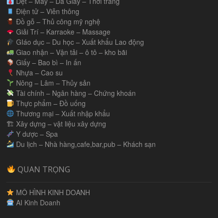
Dệt – May – Da Giầy – Thời trang
Điện tử – Viễn thông
Đồ gỗ – Thủ công mỹ nghệ
Giải Trí – Karraoke – Massage
GIáo dục – Du học – Xuất khẩu Lao động
Giao nhận – Vận tải – ô tô – kho bãi
Giấy – Bao bì – In ấn
Nhựa – Cao su
Nông – Lâm – Thủy sản
Tài chính – Ngân hàng – Chứng khoán
Thực phẩm – Đồ uống
Thương mại – Xuất nhập khẩu
🏗 Xây dựng – vật liệu xây dựng
Y dược – Spa
Du lịch – Nhà hàng,cafe,bar,pub – Khách sạn
QUAN TRỌNG
MÔ HÌNH KINH DOANH
AI Kinh Doanh