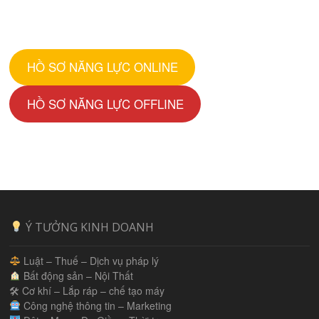
HỒ SƠ NĂNG LỰC ONLINE
HỒ SƠ NĂNG LỰC OFFLINE
Ý TƯỞNG KINH DOANH
Luật – Thuế – Dịch vụ pháp lý
Bất động sản – Nội Thất
🛠 Cơ khí – Lắp ráp – chế tạo máy
Công nghệ thông tin – Marketing