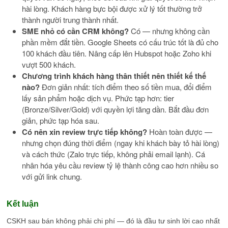
hài lòng. Khách hàng bực bội được xử lý tốt thường trở
thành người trung thành nhất.
SME nhỏ có cần CRM không?
Có — nhưng không cần
phần mềm đắt tiền. Google Sheets có cấu trúc tốt là đủ cho
100 khách đầu tiên. Nâng cấp lên Hubspot hoặc Zoho khi
vượt 500 khách.
Chương trình khách hàng thân thiết nên thiết kế thế
nào?
Đơn giản nhất: tích điểm theo số tiền mua, đổi điểm
lấy sản phẩm hoặc dịch vụ. Phức tạp hơn: tier
(Bronze/Silver/Gold) với quyền lợi tăng dần. Bắt đầu đơn
giản, phức tạp hóa sau.
Có nên xin review trực tiếp không?
Hoàn toàn được —
nhưng chọn đúng thời điểm (ngay khi khách bày tỏ hài lòng)
và cách thức (Zalo trực tiếp, không phải email lạnh). Cá
nhân hóa yêu cầu review tỷ lệ thành công cao hơn nhiều so
với gửi link chung.
Kết luận
CSKH sau bán không phải chi phí — đó là đầu tư sinh lời cao nhất