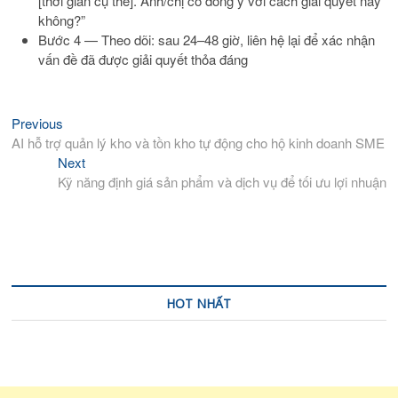
[thời gian cụ thể]. Anh/chị có đồng ý với cách giải quyết này
không?”
Bước 4 — Theo dõi: sau 24–48 giờ, liên hệ lại để xác nhận
vấn đề đã được giải quyết thỏa đáng
Previous
Previous
Điều
post:
AI hỗ trợ quản lý kho và tồn kho tự động cho hộ kinh doanh SME
hướng
Next
Next
bài
post:
Kỹ năng định giá sản phẩm và dịch vụ để tối ưu lợi nhuận
viết
HOT NHẤT