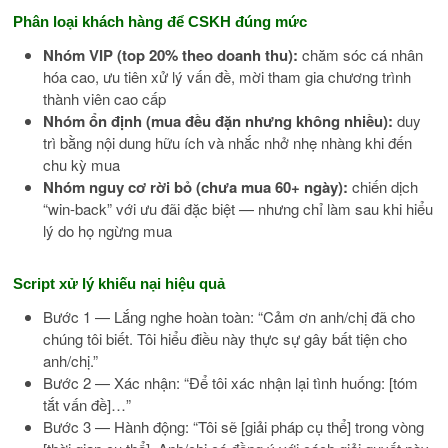
Phân loại khách hàng để CSKH đúng mức
Nhóm VIP (top 20% theo doanh thu):
chăm sóc cá nhân
hóa cao, ưu tiên xử lý vấn đề, mời tham gia chương trình
thành viên cao cấp
Nhóm ổn định (mua đều đặn nhưng không nhiều):
duy
trì bằng nội dung hữu ích và nhắc nhở nhẹ nhàng khi đến
chu kỳ mua
Nhóm nguy cơ rời bỏ (chưa mua 60+ ngày):
chiến dịch
“win-back” với ưu đãi đặc biệt — nhưng chỉ làm sau khi hiểu
lý do họ ngừng mua
Script xử lý khiếu nại hiệu quả
Bước 1 — Lắng nghe hoàn toàn: “Cảm ơn anh/chị đã cho
chúng tôi biết. Tôi hiểu điều này thực sự gây bất tiện cho
anh/chị.”
Bước 2 — Xác nhận: “Để tôi xác nhận lại tình huống: [tóm
tắt vấn đề]…”
Bước 3 — Hành động: “Tôi sẽ [giải pháp cụ thể] trong vòng