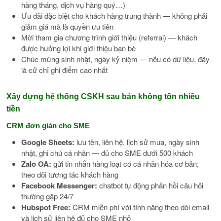
hàng tháng, dịch vụ hàng quý…)
Ưu đãi đặc biệt cho khách hàng trung thành — không phải
giảm giá mà là quyền ưu tiên
Mời tham gia chương trình giới thiệu (referral) — khách
được hưởng lợi khi giới thiệu bạn bè
Chúc mừng sinh nhật, ngày kỷ niệm — nếu có dữ liệu, đây
là cử chỉ ghi điểm cao nhất
Xây dựng hệ thống CSKH sau bán không tốn nhiều
tiền
CRM đơn giản cho SME
Google Sheets:
lưu tên, liên hệ, lịch sử mua, ngày sinh
nhật, ghi chú cá nhân — đủ cho SME dưới 500 khách
Zalo OA:
gửi tin nhắn hàng loạt có cá nhân hóa cơ bản;
theo dõi tương tác khách hàng
Facebook Messenger:
chatbot tự động phản hồi câu hỏi
thường gặp 24/7
Hubspot Free:
CRM miễn phí với tính năng theo dõi email
và lịch sử liên hệ đủ cho SME nhỏ