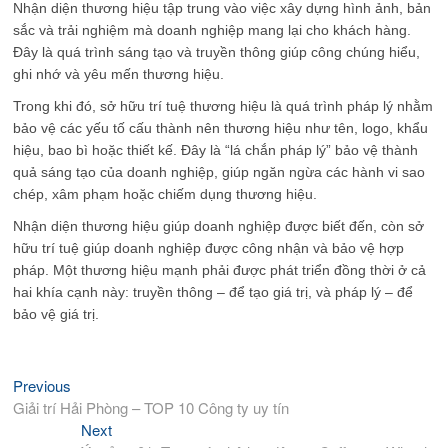
Nhận diện thương hiệu tập trung vào việc xây dựng hình ảnh, bản
sắc và trải nghiệm mà doanh nghiệp mang lại cho khách hàng.
Đây là quá trình sáng tạo và truyền thông giúp công chúng hiểu,
ghi nhớ và yêu mến thương hiệu.
Trong khi đó, sở hữu trí tuệ thương hiệu là quá trình pháp lý nhằm
bảo vệ các yếu tố cấu thành nên thương hiệu như tên, logo, khẩu
hiệu, bao bì hoặc thiết kế. Đây là “lá chắn pháp lý” bảo vệ thành
quả sáng tạo của doanh nghiệp, giúp ngăn ngừa các hành vi sao
chép, xâm phạm hoặc chiếm dụng thương hiệu.
Nhận diện thương hiệu giúp doanh nghiệp được biết đến, còn sở
hữu trí tuệ giúp doanh nghiệp được công nhận và bảo vệ hợp
pháp. Một thương hiệu mạnh phải được phát triển đồng thời ở cả
hai khía cạnh này: truyền thông – để tạo giá trị, và pháp lý – để
bảo vệ giá trị.
Previous
Previous
Điều
post:
Giải trí Hải Phòng – TOP 10 Công ty uy tín
hướng
Next
Next
bài