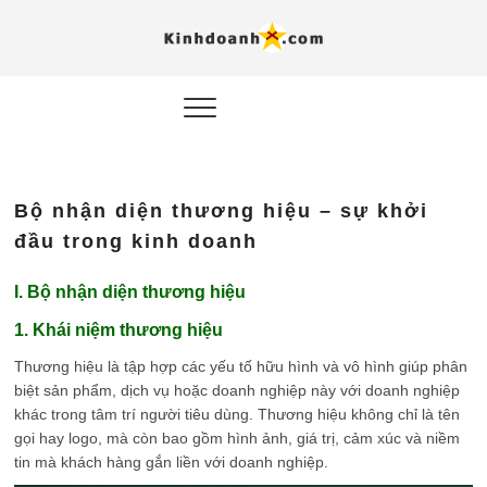
Hỗ trợ
Ý TƯỞNG MỚI, MÔ
HÌNH THẬT, HÀNH
ĐỘNG THỰC TẾ.
nghiệp, 
doanh 
trong kỷ
Bộ nhận diện thương hiệu – sự khởi
AI
đầu trong kinh doanh
Kinhdoa
I. Bộ nhận diện thương hiệu
1. Khái niệm thương hiệu
Thương hiệu là tập hợp các yếu tố hữu hình và vô hình giúp phân
biệt sản phẩm, dịch vụ hoặc doanh nghiệp này với doanh nghiệp
khác trong tâm trí người tiêu dùng. Thương hiệu không chỉ là tên
gọi hay logo, mà còn bao gồm hình ảnh, giá trị, cảm xúc và niềm
tin mà khách hàng gắn liền với doanh nghiệp.