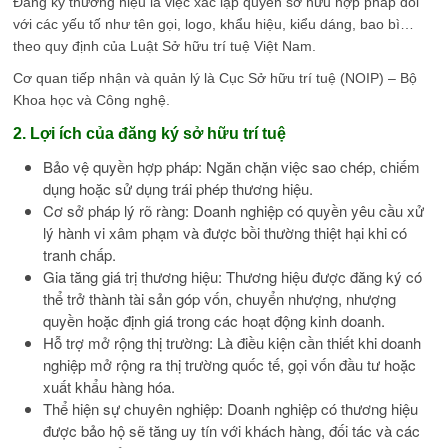
Đăng ký thương hiệu là việc xác lập quyền sở hữu hợp pháp đối
với các yếu tố như tên gọi, logo, khẩu hiệu, kiểu dáng, bao bì…
theo quy định của Luật Sở hữu trí tuệ Việt Nam.
Cơ quan tiếp nhận và quản lý là Cục Sở hữu trí tuệ (NOIP) – Bộ
Khoa học và Công nghệ.
2. Lợi ích của đăng ký sở hữu trí tuệ
Bảo vệ quyền hợp pháp: Ngăn chặn việc sao chép, chiếm
dụng hoặc sử dụng trái phép thương hiệu.
Cơ sở pháp lý rõ ràng: Doanh nghiệp có quyền yêu cầu xử
lý hành vi xâm phạm và được bồi thường thiệt hại khi có
tranh chấp.
Gia tăng giá trị thương hiệu: Thương hiệu được đăng ký có
thể trở thành tài sản góp vốn, chuyển nhượng, nhượng
quyền hoặc định giá trong các hoạt động kinh doanh.
Hỗ trợ mở rộng thị trường: Là điều kiện cần thiết khi doanh
nghiệp mở rộng ra thị trường quốc tế, gọi vốn đầu tư hoặc
xuất khẩu hàng hóa.
Thể hiện sự chuyên nghiệp: Doanh nghiệp có thương hiệu
được bảo hộ sẽ tăng uy tín với khách hàng, đối tác và các