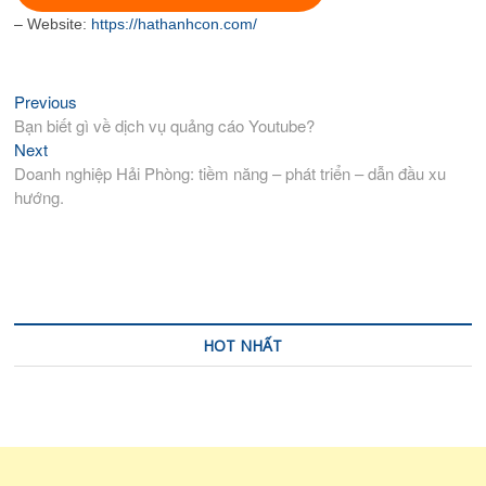
– Website:
https://hathanhcon.com/
Previous
Previous
Điều
post:
Bạn biết gì về dịch vụ quảng cáo Youtube?
hướng
Next
Next
bài
post:
Doanh nghiệp Hải Phòng: tiềm năng – phát triển – dẫn đầu xu
viết
hướng.
HOT NHẤT