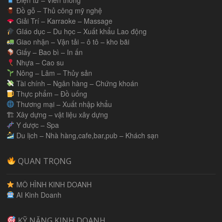
Đồ gỗ – Thủ công mỹ nghệ
Giải Trí – Karraoke – Massage
GIáo dục – Du học – Xuất khẩu Lao động
Giao nhận – Vận tải – ô tô – kho bãi
Giấy – Bao bì – In ấn
Nhựa – Cao su
Nông – Lâm – Thủy sản
Tài chính – Ngân hàng – Chứng khoán
Thực phẩm – Đồ uống
Thương mại – Xuất nhập khẩu
🏗 Xây dựng – vật liệu xây dựng
Y dược – Spa
Du lịch – Nhà hàng,cafe,bar,pub – Khách sạn
QUAN TRỌNG
MÔ HÌNH KINH DOANH
AI Kinh Doanh
KỸ NĂNG KINH DOANH