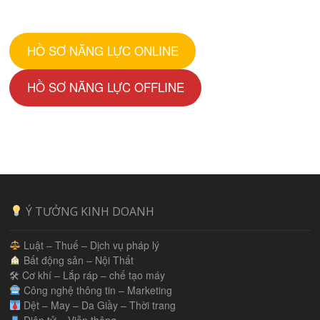
HỒ SƠ NĂNG LỰC ONLINE
HỒ SƠ NĂNG LỰC OFFLINE
Ý TƯỞNG KINH DOANH
Luật – Thuế – Dịch vụ pháp lý
Bất động sản – Nội Thất
🛠 Cơ khí – Lắp ráp – chế tạo máy
Công nghệ thông tin – Marketing
Dệt – May – Da Giầy – Thời trang
Điện tử – Viễn thông