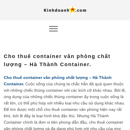
Hỗ trợ
Ý TƯỞNG MỚI, MÔ
HÌNH THẬT, HÀNH
ĐỘNG THỰC TẾ.
nghiệp, 
doanh 
trong kỷ
Cho thuê container văn phòng chất
AI
lượng – Hà Thành Container.
Kinhdoa
Cho thuê container văn phòng chất lượng – Hà Thành
Container.
Cuộc sống của chúng ta chắc hẳn đã quá quen thuộc
với những chiếc thùng container với các kích cỡ khác nhau. Bởi lẽ,
ứng dụng của những chiếc thùng container ấy trong cuộc sống là
rất lớn, có thể phù hợp với nhiều loại nhu cầu sử dụng khác nhau.
Để tìm được một chỗ cho thuê container văn phòng hiện nay rất
khó, bởi lẽ đây là loại hình khá đặc thù. Nhưng Hà Thành
Container chính là đơn vị tiên phong dẫn đầu, cho thuê container
văn phòng chất lượng và đa dạng phù hợp với nhu cầu của mọi