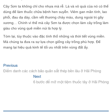
Cây Sơn ta không chỉ cho nhựa mà rễ. Lá và vỏ quả của nó có thể
dùng để làm thuốc chữa bệnh hen suyễn. Viêm gan mãn tính, lao
phổi, đau dạ dày, cầm vết thương chảy máu, dung ngoài trị gãy
xương… Chính vì thế mà cây Sơn ta được chọn làm cây trồng làm
giàu cho vùng quê miền núi là hợp lý.
Tóm lại, tùy thuộc vào đặc tính thổ những và thời tiết vùng miền.
Mà chúng ta đưa ra sự lựa chọn giống cây trồng phù hợp. Để
mang lại hiệu quả kinh tế tối ưu nhất trên vùng đất ấy.
Previous
Previous
Điều
post:
Điểm danh các cách bảo quản sắt thép bền lâu ở Hải Phòng
hướng
Next
Next
bài
post:
6 bước để mở một tiệm thuốc tây ở Hải Phòng
viết