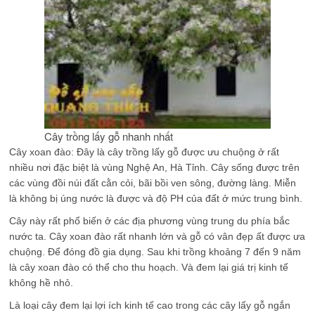
Cây trồng lấy gỗ nhanh nhất
Cây xoan đào: Đây là cây trồng lấy gỗ được ưu chuộng ở rất
nhiều nơi đặc biệt là vùng Nghệ An, Hà Tỉnh. Cây sống được trên
các vùng đồi núi đất cằn cỏi, bãi bồi ven sông, đường làng. Miễn
là không bị úng nước là được và độ PH của đất ở mức trung bình.
Cây này rất phổ biến ở các địa phương vùng trung du phía bắc
nước ta. Cây xoan đào rất nhanh lớn và gỗ có vân đẹp ất được ưa
chuộng. Để đóng đồ gia dụng. Sau khi trồng khoảng 7 đến 9 năm
là cây xoan đào có thể cho thu hoạch. Và đem lại giá trị kinh tế
không hề nhỏ.
Là loại cây đem lại lợi ích kinh tế cao trong các cây lấy gỗ ngắn