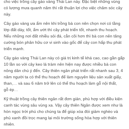
cho việc trồng cây gáo vàng Thái Lan này. Đặc biệt những vùng
có lượng mưa quanh năm thì rất thuận lợi cho việc chăm sóc cây
này.
Cây gáo vàng ưa ẩm nên khi trồng bà con nên chọn nơi có tầng
lớp đất dày, tốt, ẩm ướt thì cây phát triển tốt, nhanh thu hoạch.
Nếu những nơi đất nhiều sỏi đá, cằn cõi hơn thì bà con nên tăng
cường bón phân hữu cơ vi sinh vào gốc để cây con hấp thu phát
triển mạnh.
Cây gáo vàng Thái Lan này có giá trị kinh tế khá cao, cao gần gấp
10 lần so với cây keo lá tràm nên hiện nay được nhiều bà con
nông dân chú ý đến. Cây thiên ngân phát triển rất nhanh sau 3, 4
năm người ta có thể thu hoạch để làm nguyên liệu sản xuất giấy,
than,… và sau 6 năm trở lên có thể thu hoạch làm gỗ nội thất,
gỗ ép…
Kỹ thuật trồng cây thiên ngân rất đơn giản, phù hợp với điều kiện
canh tác vùng sâu vùng xa. Vậy cây thiên Ngân được xem như là
hòn ngọc trời phú cho chúng ta để giúp xóa đói giảm nghèo và
phủ xanh đồi trọc mang lại môi trường sống hòa hợp với thiên
nhiên.