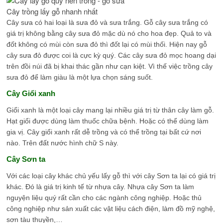
Cây trồng lấy gỗ nhanh nhất
Cây sưa có hai loại là sưa đỏ và sưa trắng. Gỗ cây sưa trắng có
giá trị không bằng cây sưa đỏ mặc dù nó cho hoa đẹp. Quả to và
đốt không có mùi còn sưa đỏ thì đốt lại có mùi thối. Hiện nay gỗ
cây sưa đỏ được coi là cực kỳ quý. Các cây sưa đỏ mọc hoang dại
trên đồi núi đã bị khai thác gần như cạn kiệt. Vì thế việc trồng cây
sưa đỏ để làm giàu là một lựa chọn sáng suốt.
Cây Giổi xanh
Giổi xanh là một loại cây mang lại nhiều giá trị từ thân cây làm gỗ.
Hạt giổi được dùng làm thuốc chữa bệnh. Hoặc có thể dùng làm
gia vị. Cây giổi xanh rất dễ trồng và có thể trồng tại bất cứ nơi
nào. Trên đất nước hình chữ S này.
Cây Sơn ta
Với các loại cây khác chủ yếu lấy gỗ thì với cây Sơn ta lại có giá trị
khác. Đó là giá trị kinh tế từ nhựa cây. Nhựa cây Sơn ta làm
nguyện liệu quý rất cần cho các ngành công nghiệp. Hoặc thủ
công nghiệp như sản xuất các vật liệu cách điện, làm đồ mỹ nghệ,
sơn tàu thuyền,…