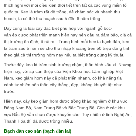
thích nghi với mọi điều kiện thời tiết trên tất cả các vùng miền tổ
quốc ta. Keo lá tràm rất dễ trồng, dễ chăm sóc và nhanh thu
hoạch, ta có thể thu hoạch sau 5 đến 6 năm trồng.
Đây cũng là loại cây đặc biệt phù hợp với ngành gỗ bóc-
ván ép được phát triển mạnh hiện nay nên đầu ra đảm bảo, giá cả
thị trường ổn định, ít rủi ro…Trung bình mỗi hec ta bạch đàn, keo
lá tràm sau 5 năm sẽ cho thu nhập khoảng trên 50 triệu đồng tính
theo giá cả thị trường hôm nay nếu ta biết trồng đúng kỹ thuật.
Trước đây, keo lá tràm sinh trưởng chậm, thân hình xấu xí. Nhưng
hiện nay, với sự can thiệp của Viện Khoa học Lâm nghiệp Việt
Nam, keo giâm hom này đã phát triển nhanh, có khả năng tỉa
cành tự nhiên nên thân cây thẳng, đẹp, không khuyết tật như
trước.
Hiện nay, cây keo giâm hom được trồng khảo nghiệm ở khu vực
Đông Nam Bộ, Nam Trung Bộ và Bắc Trung Bộ. Còn ở các khu
vực Bắc Bộ vẫn chưa được khuyến cáo. Tuy nhiên ở tỉnh Nghệ An,
Thanh Hóa thì đã được trồng nhiều.
Bạch đàn cao sản (bạch đàn lai)