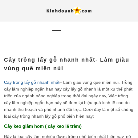
Hỗ trợ
Ý TƯỞNG MỚI, MÔ
HÌNH THẬT, HÀNH
ĐỘNG THỰC TẾ.
nghiệp, 
doanh 
trong kỷ
Cây trồng lấy gỗ nhanh nhất- Làm giàu
AI
vùng quê miền núi
Kinhdoa
Cây trồng lấy gỗ nhanh nhất
– Làm giàu vùng quê miền núi. Trồng
cây lâm nghiệp ngắn hạn hay cây lấy gỗ nhanh là một xu thế phát
triển của ngành nông nghiệp trong thời đại ngày nay, Việc trồng
cây lâm nghiệp ngắn hạn này sẽ đem lại hiệu quả kinh tế cao do
nhanh thu hoạch và phủ nhanh đồi trọc. Dưới đây là một số chủng
loại cây trồng nhanh lấy gỗ phổ biến hiện nay:
Cây keo giâm hom ( cây keo lá tràm)
Đây là loại cây lâm nghiệp được trồng phổ biến nhất hiện nay, nó