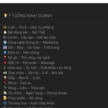
Ý TƯỞNG KINH DOANH
Luật – Thuế – Dịch vụ pháp lý
Bất động sản – Nội Thất
🛠 Cơ khí – Lắp ráp – chế tạo máy
Công nghệ thông tin – Marketing
Dệt – May – Da Giầy – Thời trang
Điện tử – Viễn thông
Đồ gỗ – Thủ công mỹ nghệ
Giải Trí – Karraoke – Massage
GIáo dục – Du học – Xuất khẩu Lao động
Giao nhận – Vận tải – ô tô – kho bãi
Giấy – Bao bì – In ấn
Nhựa – Cao su
Nông – Lâm – Thủy sản
Tài chính – Ngân hàng – Chứng khoán
Thực phẩm – Đồ uống
Thương mại – Xuất nhập khẩu