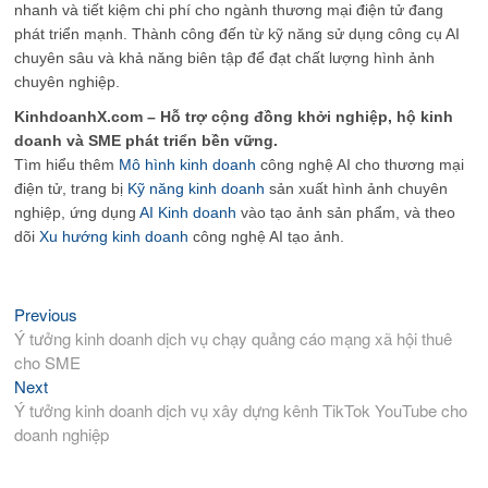
nhanh và tiết kiệm chi phí cho ngành thương mại điện tử đang
phát triển mạnh. Thành công đến từ kỹ năng sử dụng công cụ AI
chuyên sâu và khả năng biên tập để đạt chất lượng hình ảnh
chuyên nghiệp.
KinhdoanhX.com – Hỗ trợ cộng đồng khởi nghiệp, hộ kinh
doanh và SME phát triển bền vững.
Tìm hiểu thêm
Mô hình kinh doanh
công nghệ AI cho thương mại
điện tử, trang bị
Kỹ năng kinh doanh
sản xuất hình ảnh chuyên
nghiệp, ứng dụng
AI Kinh doanh
vào tạo ảnh sản phẩm, và theo
dõi
Xu hướng kinh doanh
công nghệ AI tạo ảnh.
Previous
Previous
Điều
post:
Ý tưởng kinh doanh dịch vụ chạy quảng cáo mạng xã hội thuê
hướng
cho SME
bài
Next
Next
viết
post:
Ý tưởng kinh doanh dịch vụ xây dựng kênh TikTok YouTube cho
doanh nghiệp