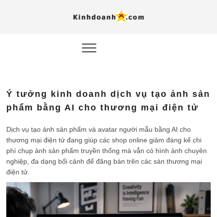
Hỗ trợ
Ý TƯỞNG MỚI, MÔ
HÌNH THẬT, HÀNH
ĐỘNG THỰC TẾ.
nghiệp, 
doanh 
trong kỷ
Ý tưởng kinh doanh dịch vụ tạo ảnh sản
AI
phẩm bằng AI cho thương mại điện tử
Kinhdoa
Dịch vụ tạo ảnh sản phẩm và avatar người mẫu bằng AI cho
thương mại điện tử đang giúp các shop online giảm đáng kể chi
phí chụp ảnh sản phẩm truyền thống mà vẫn có hình ảnh chuyên
nghiệp, đa dạng bối cảnh để đăng bán trên các sàn thương mại
điện tử.