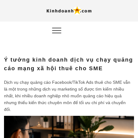
Hỗ trợ
Ý TƯỞNG MỚI, MÔ
HÌNH THẬT, HÀNH
ĐỘNG THỰC TẾ.
nghiệp, 
doanh 
trong kỷ
Ý tưởng kinh doanh dịch vụ chạy quảng
AI
cáo mạng xã hội thuê cho SME
Kinhdoa
Dịch vụ chạy quảng cáo Facebook/TikTok Ads thuê cho SME vẫn
là một trong những dịch vụ marketing số được tìm kiếm nhiều
nhất, khi nhiều doanh nghiệp nhỏ muốn quảng cáo hiệu quả
nhưng thiếu kiến thức chuyên môn để tối ưu chi phí và chuyển
đổi.