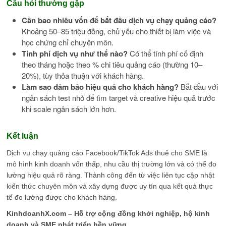
Câu hỏi thường gặp
Cần bao nhiêu vốn để bắt đầu dịch vụ chạy quảng cáo?
Khoảng 50–85 triệu đồng, chủ yếu cho thiết bị làm việc và
học chứng chỉ chuyên môn.
Tính phí dịch vụ như thế nào?
Có thể tính phí cố định
theo tháng hoặc theo % chi tiêu quảng cáo (thường 10–
20%), tùy thỏa thuận với khách hàng.
Làm sao đảm bảo hiệu quả cho khách hàng?
Bắt đầu với
ngân sách test nhỏ để tìm target và creative hiệu quả trước
khi scale ngân sách lớn hơn.
Kết luận
Dịch vụ chạy quảng cáo Facebook/TikTok Ads thuê cho SME là
mô hình kinh doanh vốn thấp, nhu cầu thị trường lớn và có thể đo
lường hiệu quả rõ ràng. Thành công đến từ việc liên tục cập nhật
kiến thức chuyên môn và xây dựng được uy tín qua kết quả thực
tế đo lường được cho khách hàng.
KinhdoanhX.com – Hỗ trợ cộng đồng khởi nghiệp, hộ kinh
doanh và SME phát triển bền vững.