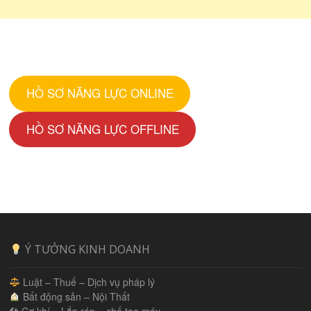
HỒ SƠ NĂNG LỰC ONLINE
HỒ SƠ NĂNG LỰC OFFLINE
Ý TƯỞNG KINH DOANH
Luật – Thuế – Dịch vụ pháp lý
Bất động sản – Nội Thất