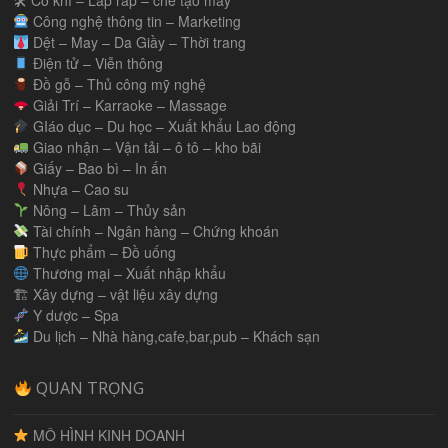
🛠 Cơ khí – Lắp ráp – chế tạo máy
Công nghệ thông tin – Marketing
Dệt – May – Da Giầy – Thời trang
Điện tử – Viễn thông
Đồ gỗ – Thủ công mỹ nghệ
Giải Trí – Karraoke – Massage
GIáo dục – Du học – Xuất khẩu Lao động
Giao nhận – Vận tải – ô tô – kho bãi
Giấy – Bao bì – In ấn
Nhựa – Cao su
Nông – Lâm – Thủy sản
Tài chính – Ngân hàng – Chứng khoán
Thực phẩm – Đồ uống
Thương mại – Xuất nhập khẩu
🏗 Xây dựng – vật liệu xây dựng
Y dược – Spa
Du lịch – Nhà hàng,cafe,bar,pub – Khách sạn
QUAN TRỌNG
MÔ HÌNH KINH DOANH