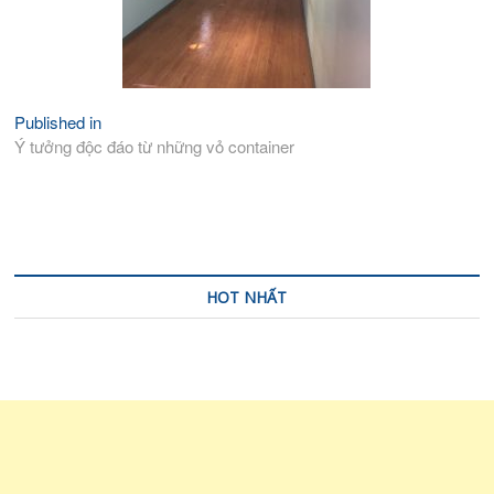
Published in
Điều
Ý tưởng độc đáo từ những vỏ container
hướng
bài
viết
HOT NHẤT