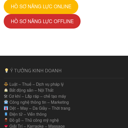
HỒ SƠ NĂNG LỰC ONLINE
HỒ SƠ NĂNG LỰC OFFLINE
Ý TƯỞNG KINH DOANH
Luật – Thuế – Dịch vụ pháp lý
Bất động sản – Nội Thất
🛠 Cơ khí – Lắp ráp – chế tạo máy
Công nghệ thông tin – Marketing
Dệt – May – Da Giầy – Thời trang
Điện tử – Viễn thông
Đồ gỗ – Thủ công mỹ nghệ
Giải Trí – Karraoke – Massage