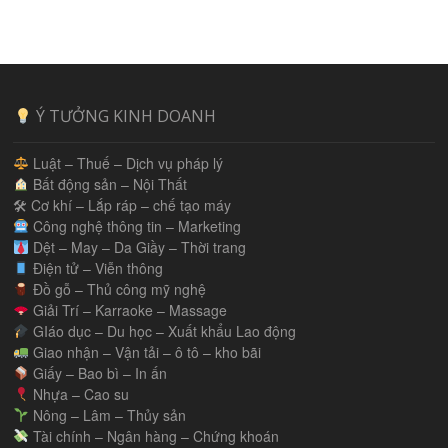
Ý TƯỞNG KINH DOANH
Luật – Thuế – Dịch vụ pháp lý
Bất động sản – Nội Thất
🛠 Cơ khí – Lắp ráp – chế tạo máy
Công nghệ thông tin – Marketing
Dệt – May – Da Giầy – Thời trang
Điện tử – Viễn thông
Đồ gỗ – Thủ công mỹ nghệ
Giải Trí – Karraoke – Massage
GIáo dục – Du học – Xuất khẩu Lao động
Giao nhận – Vận tải – ô tô – kho bãi
Giấy – Bao bì – In ấn
Nhựa – Cao su
Nông – Lâm – Thủy sản
Tài chính – Ngân hàng – Chứng khoán