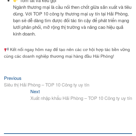
Tóm tắt và kêu gọi
Ngành thương mại là cầu nối then chốt giữa sản xuất và tiêu
dùng. Với TOP 10 công ty thương mại uy tín tại Hải Phòng,
bạn sẽ dễ dàng tìm được đối tác tin cậy để phát triển mạng
lưới phân phối, mở rộng thị trường và nâng cao hiệu quả
kinh doanh.
Kết nối ngay hôm nay để tạo nên các cơ hội hợp tác bền vững
cùng các doanh nghiệp thương mại hàng đầu Hải Phòng!
Previous
Previous
Điều
post:
Siêu thị Hải Phòng – TOP 10 Công ty uy tín
hướng
Next
Next
bài
post:
Xuất nhập khẩu Hải Phòng – TOP 10 Công ty uy tín
viết