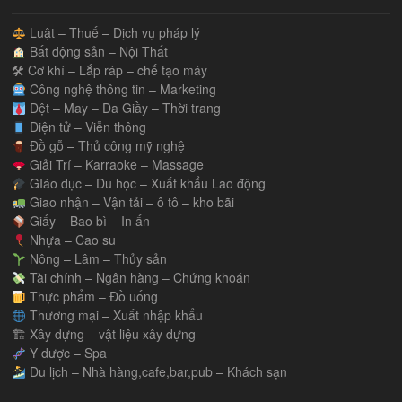
Luật – Thuế – Dịch vụ pháp lý
Bất động sản – Nội Thất
🛠 Cơ khí – Lắp ráp – chế tạo máy
Công nghệ thông tin – Marketing
Dệt – May – Da Giầy – Thời trang
Điện tử – Viễn thông
Đồ gỗ – Thủ công mỹ nghệ
Giải Trí – Karraoke – Massage
GIáo dục – Du học – Xuất khẩu Lao động
Giao nhận – Vận tải – ô tô – kho bãi
Giấy – Bao bì – In ấn
Nhựa – Cao su
Nông – Lâm – Thủy sản
Tài chính – Ngân hàng – Chứng khoán
Thực phẩm – Đồ uống
Thương mại – Xuất nhập khẩu
🏗 Xây dựng – vật liệu xây dựng
Y dược – Spa
Du lịch – Nhà hàng,cafe,bar,pub – Khách sạn