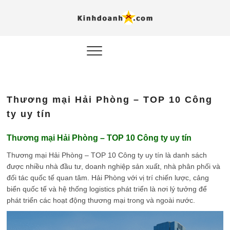
Hỗ trợ
Ý TƯỞNG MỚI, MÔ
HÌNH THẬT, HÀNH
ĐỘNG THỰC TẾ.
nghiệp, 
doanh 
trong kỷ
Thương mại Hải Phòng – TOP 10 Công
AI
ty uy tín
Kinhdoa
Thương mại Hải Phòng – TOP 10 Công ty uy tín
Thương mại Hải Phòng – TOP 10 Công ty uy tín là danh sách
được nhiều nhà đầu tư, doanh nghiệp sản xuất, nhà phân phối và
đối tác quốc tế quan tâm. Hải Phòng với vị trí chiến lược, cảng
biển quốc tế và hệ thống logistics phát triển là nơi lý tưởng để
phát triển các hoạt động thương mại trong và ngoài nước.