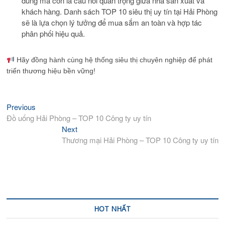
dùng mà còn là cầu nối quan trọng giữa nhà sản xuất và
khách hàng. Danh sách TOP 10 siêu thị uy tín tại Hải Phòng
sẽ là lựa chọn lý tưởng để mua sắm an toàn và hợp tác
phân phối hiệu quả.
Hãy đồng hành cùng hệ thống siêu thị chuyên nghiệp để phát
triển thương hiệu bền vững!
Previous
Previous
Điều
post:
Đồ uống Hải Phòng – TOP 10 Công ty uy tín
hướng
Next
Next
bài
post:
Thương mại Hải Phòng – TOP 10 Công ty uy tín
viết
HOT NHẤT