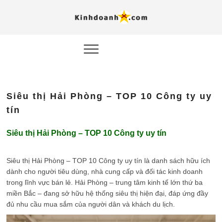
Hỗ trợ
Ý TƯỞNG MỚI, MÔ
HÌNH THẬT, HÀNH
ĐỘNG THỰC TẾ.
nghiệp, 
doanh 
trong kỷ
Siêu thị Hải Phòng – TOP 10 Công ty uy
AI
tín
Kinhdoa
Siêu thị Hải Phòng – TOP 10 Công ty uy tín
Siêu thị Hải Phòng – TOP 10 Công ty uy tín là danh sách hữu ích
dành cho người tiêu dùng, nhà cung cấp và đối tác kinh doanh
trong lĩnh vực bán lẻ. Hải Phòng – trung tâm kinh tế lớn thứ ba
miền Bắc – đang sở hữu hệ thống siêu thị hiện đại, đáp ứng đầy
đủ nhu cầu mua sắm của người dân và khách du lịch.