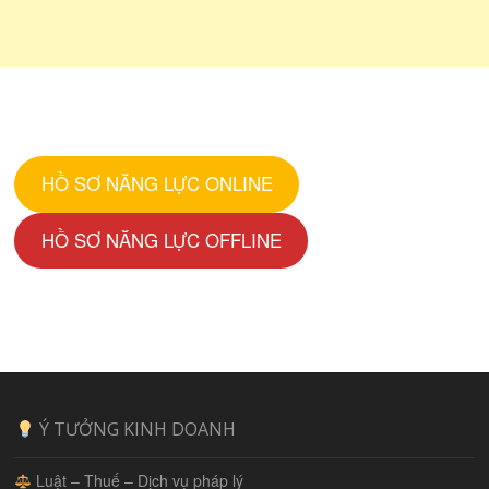
HỒ SƠ NĂNG LỰC ONLINE
HỒ SƠ NĂNG LỰC OFFLINE
Ý TƯỞNG KINH DOANH
Luật – Thuế – Dịch vụ pháp lý