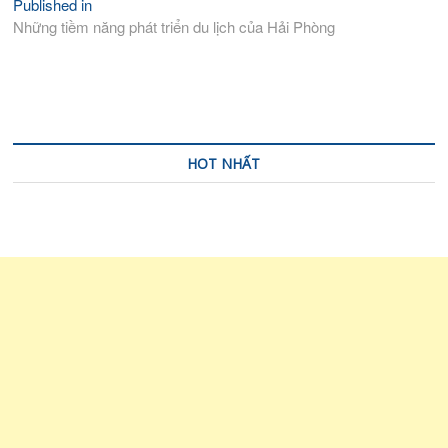
Published in
Điều
Những tiềm năng phát triển du lịch của Hải Phòng
hướng
bài
viết
HOT NHẤT