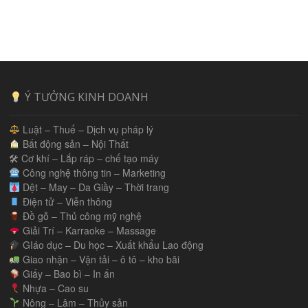
Ý TƯỞNG KINH DOANH
Luật – Thuế – Dịch vụ pháp lý
Bất động sản – Nội Thất
🛠 Cơ khí – Lắp ráp – chế tạo máy
Công nghệ thông tin – Marketing
Dệt – May – Da Giầy – Thời trang
Điện tử – Viễn thông
Đồ gỗ – Thủ công mỹ nghệ
Giải Trí – Karraoke – Massage
GIáo dục – Du học – Xuất khẩu Lao động
Giao nhận – Vận tải – ô tô – kho bãi
Giấy – Bao bì – In ấn
Nhựa – Cao su
Nông – Lâm – Thủy sản