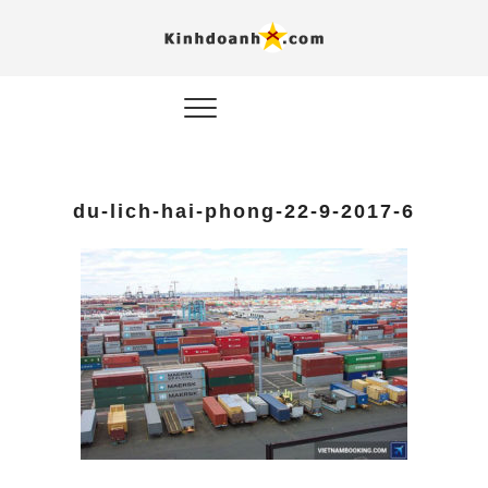
Hỗ trợ
Ý TƯỞNG MỚI, MÔ
HÌNH THẬT, HÀNH
ĐỘNG THỰC TẾ.
nghiệp, 
doanh 
trong kỷ
du-lich-hai-phong-22-9-2017-6
AI
Kinhdoa