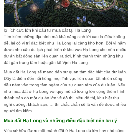
lợi ích cực lớn khi đầu tư mua đất tại Hạ Long
Tìm kiếm những địa hình mà khả năng sinh lời cao là điều không
dễ, lại có vị trí đặc biệt như Hạ Long lại càng khó hơn. Bởi vì nắm
được nhu cầu du lịch phát triển ở khu vực Hạ Long cho nên nhiều
dự án bất động sản liên quan ra đời, hình thành trên những khu
đất gần trung tâm hoặc gần kề Vịnh Hạ Long.
Mua đất Hạ Long sẽ mang đến sự quan tâm đặc biệt của dư luận.
Đây là điểm đến nổi tiếng, mọi lĩnh vực liên quan tất nhiên cũng
đều nằm vào trong tầm ngắm của sự quan tâm của dư luận. Nếu
như mua đất ở Hạ Long với quy mô số lượng lớn cộng thêm hình
thành trên đó một dự án lớn về đô thị, siêu đô thị, khu biệt thự
nghĩ dưỡng, khách sạn, … thì chắc chắn sẽ là vấn đề được nhiều
người tìm kiếm.
Mua đất Hạ Long và những điều đặc biệt nên lưu ý.
Việc sở hữu được một mảnh đất ở Hạ Long dù lớn hay nhỏ cũng