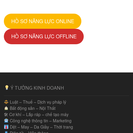
HỒ SƠ NĂNG LỰC ONLINE
HỒ SƠ NĂNG LỰC OFFLINE
Ý TƯỞNG KINH DOANH
Luật – Thuế – Dịch vụ pháp lý
Bất động sản – Nội Thất
🛠 Cơ khí – Lắp ráp – chế tạo máy
Công nghệ thông tin – Marketing
Dệt – May – Da Giầy – Thời trang
Điện tử – Viễn thông