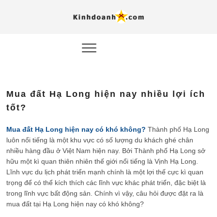
Hỗ trợ
Ý TƯỞNG MỚI, MÔ
HÌNH THẬT, HÀNH
ĐỘNG THỰC TẾ.
nghiệp, 
doanh 
trong kỷ
Mua đất Hạ Long hiện nay nhiều lợi ích
AI
tốt?
Kinhdoa
Mua đất Hạ Long hiện nay có khó không?
Thành phố Hạ Long
luôn nổi tiếng là một khu vực có số lượng du khách ghé chân
nhiều hàng đầu ở Việt Nam hiện nay. Bởi Thành phố Hạ Long sở
hữu một kì quan thiên nhiên thế giới nổi tiếng là Vịnh Hạ Long.
Lĩnh vực du lịch phát triển mạnh chính là một lợi thế cực kì quan
trọng để có thể kích thích các lĩnh vực khác phát triển, đặc biệt là
trong lĩnh vực bất động sản. Chính vì vậy, câu hỏi được đặt ra là
mua đất tại Hạ Long hiện nay có khó không?