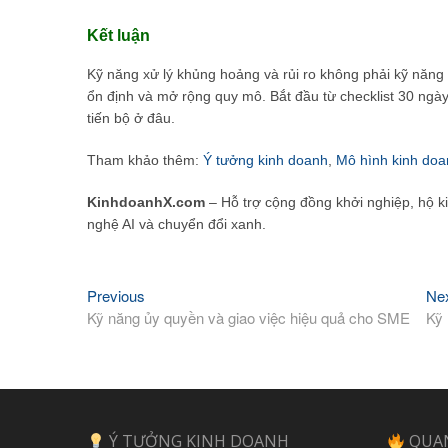
Kết luận
Kỹ năng xử lý khủng hoảng và rủi ro không phải kỹ năng 
ổn định và mở rộng quy mô. Bắt đầu từ checklist 30 ngày 
tiến bộ ở đâu.
Tham khảo thêm:
Ý tưởng kinh doanh
,
Mô hình kinh doa
KinhdoanhX.com
– Hỗ trợ cộng đồng khởi nghiệp, hộ k
nghệ AI và chuyển đổi xanh.
Previous
Previous
Ne
Điều
post:
Kỹ năng ủy quyền và giao việc hiệu quả cho SME
Kỹ 
hướng
bài
viết
Ý TƯỞNG KINH DOANH
QUA