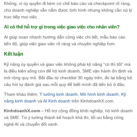
Không, vì ủy quyền đi kèm cơ chế báo cáo và checkpoint rõ ràng,
chủ doanh nghiệp vẫn nắm được tình hình nhưng không cần xử lý
trực tiếp mọi việc.
AI có thể hỗ trợ gì trong việc giao việc cho nhân viên?
AI giúp soạn nhanh hướng dẫn công việc chi tiết, mẫu báo cáo
tiến độ, giúp việc giao việc rõ ràng và chuyên nghiệp hơn.
Kết luận
Kỹ năng ủy quyền và giao việc không phải kỹ năng “có thì tốt” mà
là điều kiện sống còn để hộ kinh doanh, SME vận hành ổn định và
mở rộng quy mô. Bắt đầu từ checklist 30 ngày trên, đo lại bằng bộ
câu hỏi tự đánh giá sau mỗi quý để biết mình đã tiến bộ ở đâu.
Tham khảo thêm:
Ý tưởng kinh doanh
,
Mô hình kinh doanh
,
Kỹ
năng kinh doanh
và
AI Kinh doanh
trên KinhdoanhX.com.
KinhdoanhX.com
– Hỗ trợ cộng đồng khởi nghiệp, hộ kinh doanh
và SME. Từ ý tưởng thành kế hoạch khả thi, tối ưu bằng công
nghệ AI và chuyển đổi xanh.