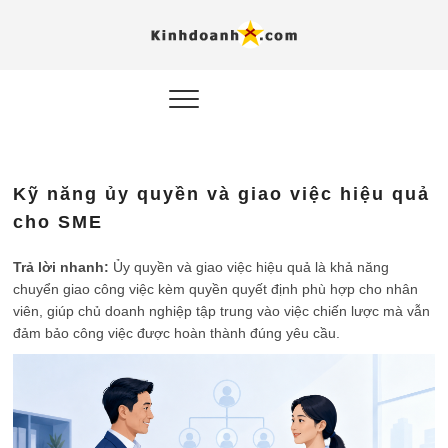
Hỗ trợ
Ý TƯỞNG MỚI, MÔ
HÌNH THẬT, HÀNH
ĐỘNG THỰC TẾ.
nghiệp, 
doanh 
trong kỷ
Kỹ năng ủy quyền và giao việc hiệu quả
AI
cho SME
Kinhdoa
Trả lời nhanh:
Ủy quyền và giao việc hiệu quả là khả năng
chuyển giao công việc kèm quyền quyết định phù hợp cho nhân
viên, giúp chủ doanh nghiệp tập trung vào việc chiến lược mà vẫn
đảm bảo công việc được hoàn thành đúng yêu cầu.