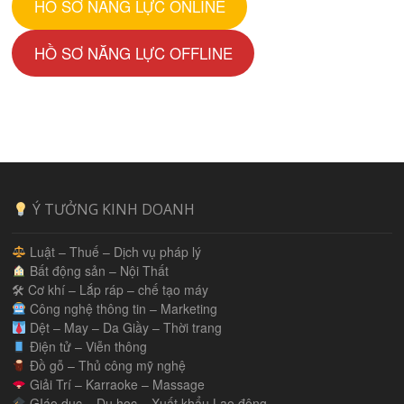
HỒ SƠ NĂNG LỰC ONLINE
HỒ SƠ NĂNG LỰC OFFLINE
Ý TƯỞNG KINH DOANH
Luật – Thuế – Dịch vụ pháp lý
Bất động sản – Nội Thất
🛠 Cơ khí – Lắp ráp – chế tạo máy
Công nghệ thông tin – Marketing
Dệt – May – Da Giầy – Thời trang
Điện tử – Viễn thông
Đồ gỗ – Thủ công mỹ nghệ
Giải Trí – Karraoke – Massage
GIáo dục – Du học – Xuất khẩu Lao động