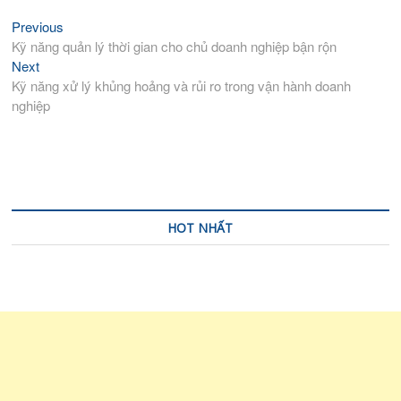
Previous
Previous
Điều
post:
Kỹ năng quản lý thời gian cho chủ doanh nghiệp bận rộn
hướng
Next
Next
bài
post:
Kỹ năng xử lý khủng hoảng và rủi ro trong vận hành doanh
viết
nghiệp
HOT NHẤT