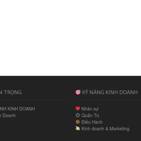
N TRỌNG
KỸ NĂNG KINH DOANH
NH KINH DOANH
Nhân sự
h Doanh
Quản Trị
Điều Hành
Kinh doanh & Marketing