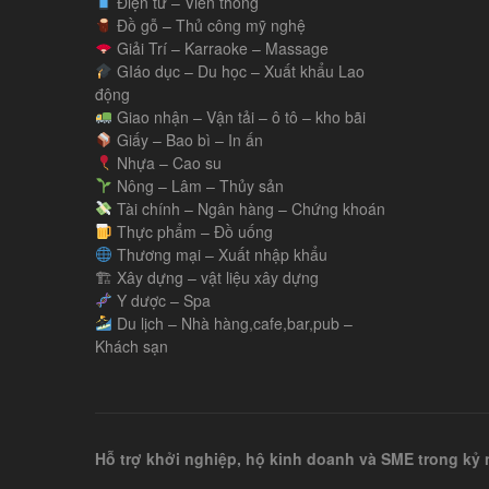
Điện tử – Viễn thông
Đồ gỗ – Thủ công mỹ nghệ
Giải Trí – Karraoke – Massage
GIáo dục – Du học – Xuất khẩu Lao
động
Giao nhận – Vận tải – ô tô – kho bãi
Giấy – Bao bì – In ấn
Nhựa – Cao su
Nông – Lâm – Thủy sản
Tài chính – Ngân hàng – Chứng khoán
Thực phẩm – Đồ uống
Thương mại – Xuất nhập khẩu
🏗 Xây dựng – vật liệu xây dựng
Y dược – Spa
Du lịch – Nhà hàng,cafe,bar,pub –
Khách sạn
Hỗ trợ khởi nghiệp, hộ kinh doanh và SME trong k