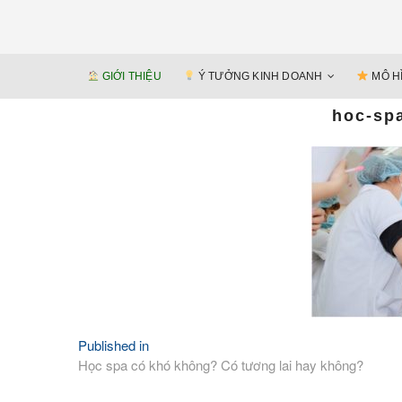
GIỚI THIỆU
Ý TƯỞNG KINH DOANH
MÔ H
hoc-sp
Published in
Điều
Học spa có khó không? Có tương lai hay không?
hướng
bài