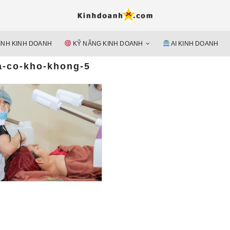
Hỗ trợ 
Ý TƯỞNG MỚI, MÔ HÌN
doan
ÌNH KINH DOANH
KỸ NĂNG KINH DOANH
AI KINH DOANH
nguyên 
a-co-kho-khong-5