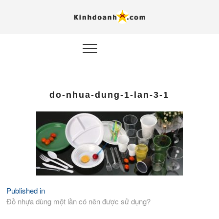
Hỗ trợ
Ý TƯỞNG MỚI, MÔ
HÌNH THẬT, HÀNH
ĐỘNG THỰC TẾ.
nghiệp, 
doanh 
trong kỷ
do-nhua-dung-1-lan-3-1
AI
Kinhdoa
Published in
Điều
Đồ nhựa dùng một lần có nên được sử dụng?
hướng
bài