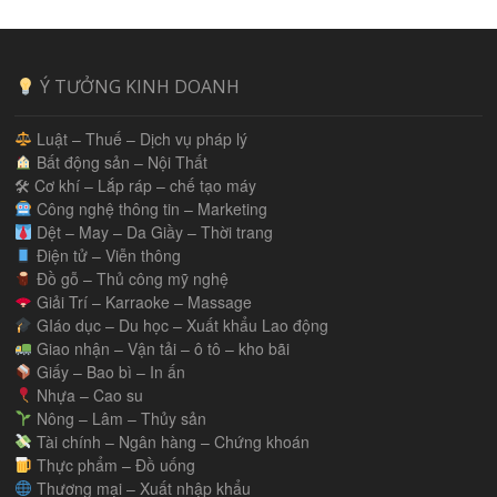
Ý TƯỞNG KINH DOANH
Luật – Thuế – Dịch vụ pháp lý
Bất động sản – Nội Thất
🛠 Cơ khí – Lắp ráp – chế tạo máy
Công nghệ thông tin – Marketing
Dệt – May – Da Giầy – Thời trang
Điện tử – Viễn thông
Đồ gỗ – Thủ công mỹ nghệ
Giải Trí – Karraoke – Massage
GIáo dục – Du học – Xuất khẩu Lao động
Giao nhận – Vận tải – ô tô – kho bãi
Giấy – Bao bì – In ấn
Nhựa – Cao su
Nông – Lâm – Thủy sản
Tài chính – Ngân hàng – Chứng khoán
Thực phẩm – Đồ uống
Thương mại – Xuất nhập khẩu