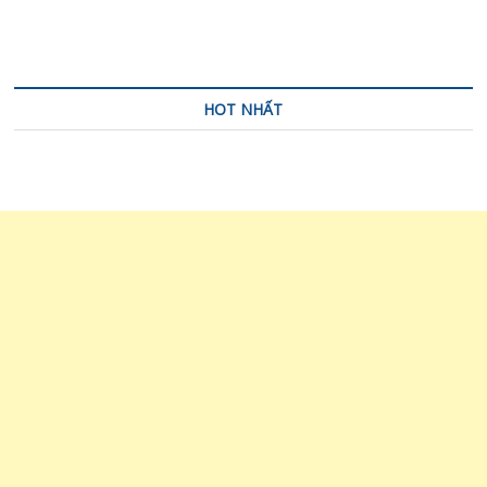
viết
HOT NHẤT