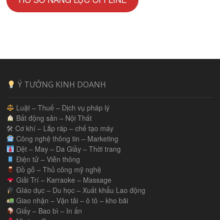
Ý TƯỞNG KINH DOANH
Luật – Thuế – Dịch vụ pháp lý
Bất động sản – Nội Thất
🛠 Cơ khí – Lắp ráp – chế tạo máy
Công nghệ thông tin – Marketing
Dệt – May – Da Giầy – Thời trang
Điện tử – Viễn thông
Đồ gỗ – Thủ công mỹ nghệ
Giải Trí – Karraoke – Massage
GIáo dục – Du học – Xuất khẩu Lao động
Giao nhận – Vận tải – ô tô – kho bãi
Giấy – Bao bì – In ấn