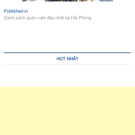
Published in
Điều
Danh sách quán cafe đẹp nhất tại Hải Phòng
hướng
bài
viết
HOT NHẤT