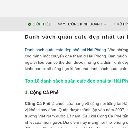
🏠 GIỚI THIỆU
💡 Ý TƯỞNG KINH DOANH
⭐️ MÔ H
Danh sách quán cafe đẹp nhất tại
Danh sách quán cafe đẹp nhất tại Hải Phòng
. Vào những
cho mình một chuyến ghé thăm ở Hải Phòng. Bạn muốn 
ngại vì liệu bạn có thể đến được những địa điểm xinh đ
kinhdoanhx sẽ cùng bạn khám phá danh sách quán cafe 
Top 10 danh sách quán cafe đẹp nhất tại Hải P
1.
Cộng Cà Phê
Cộng Cà Phê
là chuỗi cửa hàng vô cùng nổi tiếng tại 
vị khách say đắm. Quán được thành lập vào năm 2007, tín
trường Việt Nam được 13 năm. Sau khi Cộng Cà Phê tấn 
nhiệt của mọi người. Địa điểm này mang hơi thở phong c