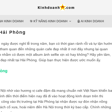
Hỗ trợ 
Ý TƯỞNG MỚI, MÔ HÌN
doan
ÌNH KINH DOANH
🎯 KỸ NĂNG KINH DOANH
🤖 AI KINH DOANH
nguyên 
 Hải Phòng
 ngày được nghỉ lễ trong năm, bạn có thời gian rảnh rỗi và tự tận hưở
tham quan đến những quán cafe đẹp nhất ở nơi đây nhưng lại quan
ẹp nhằm có được một album ảnh selfie xịn xò hay không? Hãy yên tâm,
đẹp nhất tại Hải Phòng. Giúp bạn thực hiện được ước muốn ấy.
hòng
Hà Nội nhờ vào hương vị cafe đậm đà mang chuẩn nét Việt Nam khiến b
h đến thời điểm hiện nay đã đi vào hoạt động kinh doạn trên thị
công vào thị trường tại Hải Phòng lại nhận được sự đón nhận nồng
ách cổ xưa, hoài niệm đến Hà Nội trong thời kỳ bao cấp. Chính những