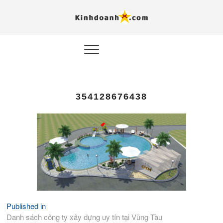
Hỗ trợ
Ý TƯỞNG MỚI, MÔ
HÌNH THẬT, HÀNH
ĐỘNG THỰC TẾ.
nghiệp, 
doanh 
trong kỷ
354128676438
AI
Kinhdoa
Published in
Điều
Danh sách công ty xây dựng uy tín tại Vũng Tàu
hướng