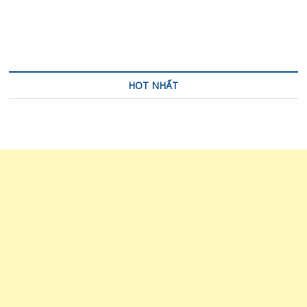
bài
viết
HOT NHẤT