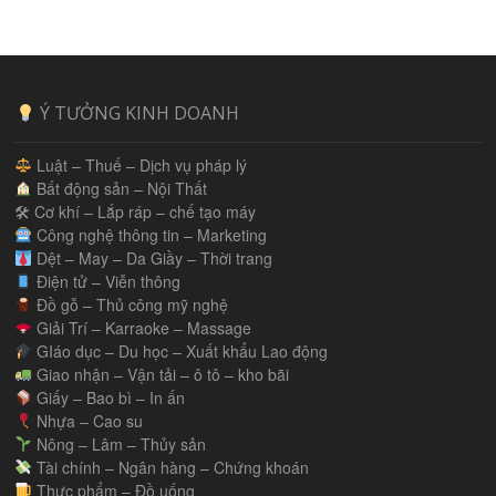
Ý TƯỞNG KINH DOANH
Luật – Thuế – Dịch vụ pháp lý
Bất động sản – Nội Thất
🛠 Cơ khí – Lắp ráp – chế tạo máy
Công nghệ thông tin – Marketing
Dệt – May – Da Giầy – Thời trang
Điện tử – Viễn thông
Đồ gỗ – Thủ công mỹ nghệ
Giải Trí – Karraoke – Massage
GIáo dục – Du học – Xuất khẩu Lao động
Giao nhận – Vận tải – ô tô – kho bãi
Giấy – Bao bì – In ấn
Nhựa – Cao su
Nông – Lâm – Thủy sản
Tài chính – Ngân hàng – Chứng khoán
Thực phẩm – Đồ uống