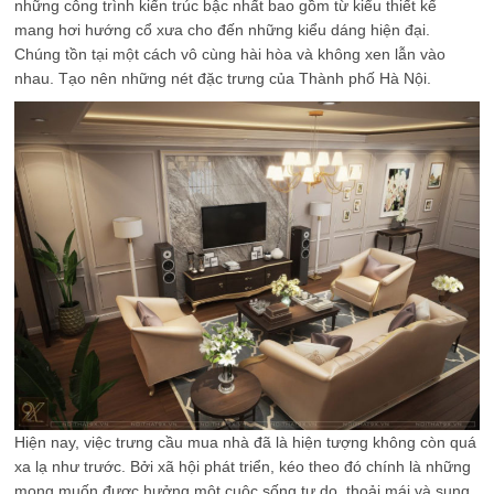
những công trình kiến trúc bậc nhất bao gồm từ kiểu thiết kế
mang hơi hướng cổ xưa cho đến những kiểu dáng hiện đại.
Chúng tồn tại một cách vô cùng hài hòa và không xen lẫn vào
nhau. Tạo nên những nét đặc trưng của Thành phố Hà Nội.
Hiện nay, việc trưng cầu mua nhà đã là hiện tượng không còn quá
xa lạ như trước. Bởi xã hội phát triển, kéo theo đó chính là những
mong muốn được hưởng một cuộc sống tự do, thoải mái và sung