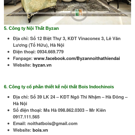
5. Công ty Nội Thất Byzan
Địa chỉ: Số 12 Biệt Thự 3, KĐT Vinaconex 3, Lê Văn
Lương (Tố Hữu), Hà Nội
Điện thoại: 0934.669.779
Fanpage:
www.facebook.com/Byzannoithathiendai
Website:
byzan.vn
6. Công ty cổ phần thiết kế nội thất Bois Indochinois
Địa chỉ: Số 39 LK 24 – KĐT Ngô Thì Nhậm – Hà Đông –
Hà Nội
Số điện thoại: Ms Hà 098.862.0303 – Mr Kiên
0917.111.565
Email: noithatbois@gmail.com
Website:
bois.vn