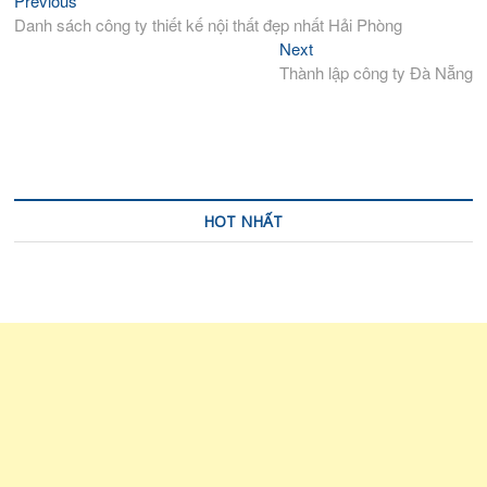
Previous
Điều
post:
Danh sách công ty thiết kế nội thất đẹp nhất Hải Phòng
hướng
Next
Next
bài
post:
Thành lập công ty Đà Nẵng
viết
HOT NHẤT