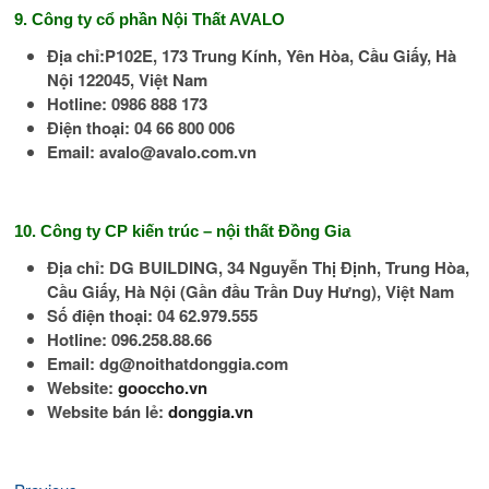
9. Công ty cổ phần Nội Thất AVALO
Địa chỉ:P102E, 173 Trung Kính, Yên Hòa, Cầu Giấy, Hà
Nội 122045, Việt Nam
Hotline: 0986 888 173
Điện thoại: 04 66 800 006
Email: avalo@avalo.com.vn
10. Công ty CP kiến trúc – nội thất Đồng Gia
Địa chỉ: DG BUILDING, 34 Nguyễn Thị Định, Trung Hòa,
Cầu Giấy, Hà Nội (Gần đầu Trần Duy Hưng), Việt Nam
Số điện thoại: 04 62.979.555
Hotline: 096.258.88.66
Email: dg@noithatdonggia.com
Website:
gooccho.vn
Website bán lẻ:
donggia.vn
Previous