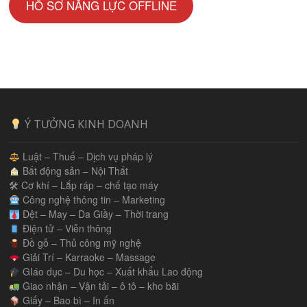
HỒ SƠ NĂNG LỰC OFFLINE
Ý TƯỞNG KINH DOANH
Luật – Thuế – Dịch vụ pháp lý
Bất động sản – Nội Thất
🛠 Cơ khí – Lắp ráp – chế tạo máy
Công nghệ thông tin – Marketing
Dệt – May – Da Giầy – Thời trang
Điện tử – Viễn thông
Đồ gỗ – Thủ công mỹ nghệ
Giải Trí – Karraoke – Massage
GIáo dục – Du học – Xuất khẩu Lao động
Giao nhận – Vận tải – ô tô – kho bãi
Giấy – Bao bì – In ấn