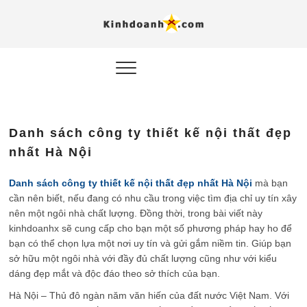
Hỗ trợ
Ý TƯỞNG MỚI, MÔ
HÌNH THẬT, HÀNH
ĐỘNG THỰC TẾ.
nghiệp, 
doanh 
trong kỷ
Danh sách công ty thiết kế nội thất đẹp
AI
nhất Hà Nội
Kinhdoa
Danh sách công ty thiết kế nội thất đẹp nhất Hà Nội
mà bạn
cần nên biết, nếu đang có nhu cầu trong việc tìm địa chỉ uy tín xây
nên một ngôi nhà chất lượng. Đồng thời, trong bài viết này
kinhdoanhx sẽ cung cấp cho bạn một số phương pháp hay ho để
bạn có thể chọn lựa một nơi uy tín và gửi gắm niềm tin. Giúp bạn
sở hữu một ngôi nhà với đầy đủ chất lượng cũng như với kiểu
dáng đẹp mắt và độc đáo theo sở thích của bạn.
Hà Nội – Thủ đô ngàn năm văn hiến của đất nước Việt Nam. Với