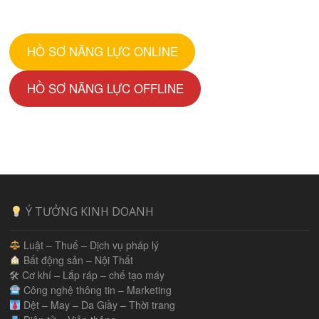
HỒ SƠ NĂNG LỰC ONLINE
HỒ SƠ NĂNG LỰC OFFLINE
Ý TƯỞNG KINH DOANH
Luật – Thuế – Dịch vụ pháp lý
Bất động sản – Nội Thất
🛠 Cơ khí – Lắp ráp – chế tạo máy
Công nghệ thông tin – Marketing
Dệt – May – Da Giầy – Thời trang