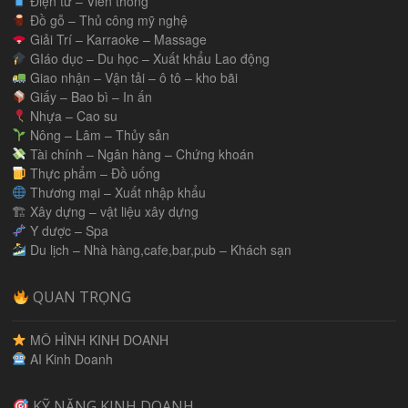
Điện tử – Viễn thông
Đồ gỗ – Thủ công mỹ nghệ
Giải Trí – Karraoke – Massage
GIáo dục – Du học – Xuất khẩu Lao động
Giao nhận – Vận tải – ô tô – kho bãi
Giấy – Bao bì – In ấn
Nhựa – Cao su
Nông – Lâm – Thủy sản
Tài chính – Ngân hàng – Chứng khoán
Thực phẩm – Đồ uống
Thương mại – Xuất nhập khẩu
🏗 Xây dựng – vật liệu xây dựng
Y dược – Spa
Du lịch – Nhà hàng,cafe,bar,pub – Khách sạn
QUAN TRỌNG
MÔ HÌNH KINH DOANH
AI Kinh Doanh
KỸ NĂNG KINH DOANH