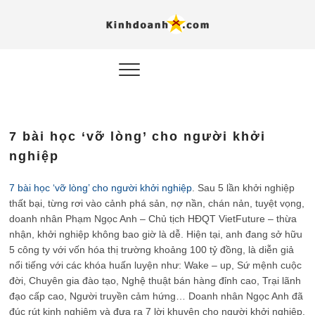
Hỗ trợ
Ý TƯỞNG MỚI, MÔ
HÌNH THẬT, HÀNH
ĐỘNG THỰC TẾ.
nghiệp, 
doanh 
trong kỷ
7 bài học ‘vỡ lòng’ cho người khởi
AI
nghiệp
Kinhdoa
7 bài học ‘vỡ lòng’ cho người khởi nghiệp
. Sau 5 lần khởi nghiệp
thất bại, từng rơi vào cảnh phá sản, nợ nần, chán nản, tuyệt vọng,
doanh nhân Phạm Ngọc Anh – Chủ tịch HĐQT VietFuture – thừa
nhận, khởi nghiệp không bao giờ là dễ. Hiện tại, anh đang sở hữu
5 công ty với vốn hóa thị trường khoảng 100 tỷ đồng, là diễn giả
nổi tiếng với các khóa huấn luyện như: Wake – up, Sứ mệnh cuộc
đời, Chuyên gia đào tạo, Nghệ thuật bán hàng đỉnh cao, Trại lãnh
đạo cấp cao, Người truyền cảm hứng… Doanh nhân Ngọc Anh đã
đúc rút kinh nghiệm và đưa ra 7 lời khuyên cho người khởi nghiệp.