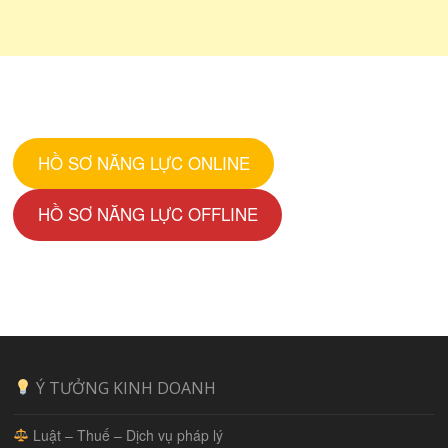
HỒ SƠ NĂNG LỰC ONLINE
HỒ SƠ NĂNG LỰC OFFLINE
Ý TƯỞNG KINH DOANH
Luật – Thuế – Dịch vụ pháp lý