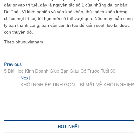
đầu tư vào trí tuệ, đây là nguyên tắc số 1 của những đại tư bản
Do Thái. Vì khởi nghiệp vô vàn khó khăn, thử thách khôn lường
chỉ có một trí tuệ tốt bạn mới có thể vượt qua. Nếu may mắn công
ty bạn thành công, bạn vẫn cần trí tuệ để kiểm soát, lèo lái được
con thuyền đó.
Theo phunuvietnam
Previous
Previous
Điều
post:
5 Bài Học Kinh Doanh Giúp Bạn Giàu Có Trước Tuổi 30
hướng
Next
Next
bài
post:
KHỞI NGHIỆP TINH GỌN – BÍ MẬT VỀ KHỞI NGHIỆP
viết
HOT NHẤT