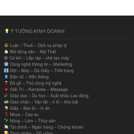
Ý TƯỞNG KINH DOANH
Luật – Thuế – Dịch vụ pháp lý
Bất động sản – Nội Thất
🛠 Cơ khí – Lắp ráp – chế tạo máy
Công nghệ thông tin – Marketing
Dệt – May – Da Giầy – Thời trang
Điện tử – Viễn thông
Đồ gỗ – Thủ công mỹ nghệ
Giải Trí – Karraoke – Massage
GIáo dục – Du học – Xuất khẩu Lao động
Giao nhận – Vận tải – ô tô – kho bãi
Giấy – Bao bì – In ấn
Nhựa – Cao su
Nông – Lâm – Thủy sản
Tài chính – Ngân hàng – Chứng khoán
Thực phẩm – Đồ uống