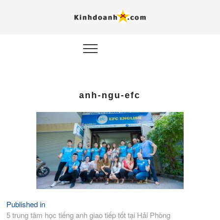
Hỗ trợ
Ý TƯỞNG MỚI, MÔ
HÌNH THẬT, HÀNH
ĐỘNG THỰC TẾ.
nghiệp, 
doanh 
trong kỷ
anh-ngu-efc
AI
Kinhdoa
Published in
Điều
5 trung tâm học tiếng anh giao tiếp tốt tại Hải Phòng
hướng