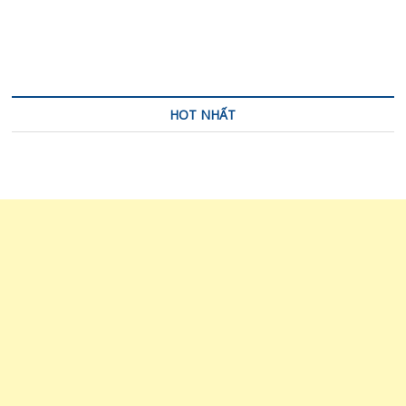
bài
viết
HOT NHẤT