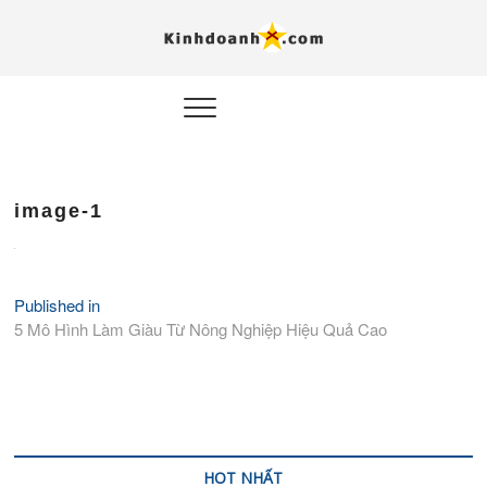
Hỗ trợ
Ý TƯỞNG MỚI, MÔ
HÌNH THẬT, HÀNH
ĐỘNG THỰC TẾ.
nghiệp, 
doanh 
trong kỷ
image-1
AI
Kinhdoa
Published in
Điều
5 Mô Hình Làm Giàu Từ Nông Nghiệp Hiệu Quả Cao
hướng
bài
viết
HOT NHẤT