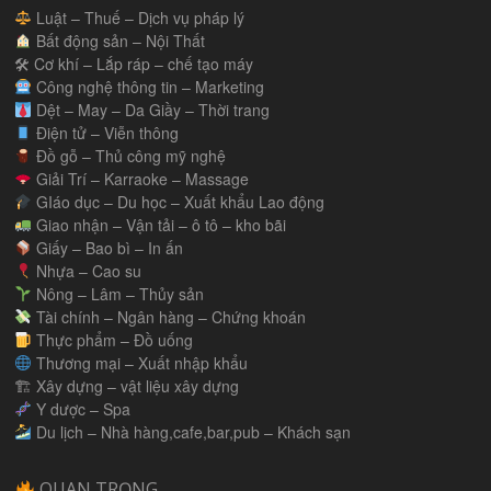
Luật – Thuế – Dịch vụ pháp lý
Bất động sản – Nội Thất
🛠 Cơ khí – Lắp ráp – chế tạo máy
Công nghệ thông tin – Marketing
Dệt – May – Da Giầy – Thời trang
Điện tử – Viễn thông
Đồ gỗ – Thủ công mỹ nghệ
Giải Trí – Karraoke – Massage
GIáo dục – Du học – Xuất khẩu Lao động
Giao nhận – Vận tải – ô tô – kho bãi
Giấy – Bao bì – In ấn
Nhựa – Cao su
Nông – Lâm – Thủy sản
Tài chính – Ngân hàng – Chứng khoán
Thực phẩm – Đồ uống
Thương mại – Xuất nhập khẩu
🏗 Xây dựng – vật liệu xây dựng
Y dược – Spa
Du lịch – Nhà hàng,cafe,bar,pub – Khách sạn
QUAN TRỌNG