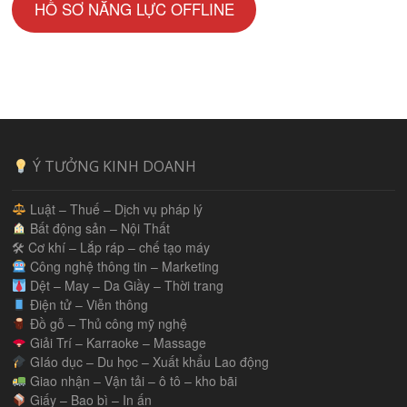
HỒ SƠ NĂNG LỰC OFFLINE
Ý TƯỞNG KINH DOANH
Luật – Thuế – Dịch vụ pháp lý
Bất động sản – Nội Thất
🛠 Cơ khí – Lắp ráp – chế tạo máy
Công nghệ thông tin – Marketing
Dệt – May – Da Giầy – Thời trang
Điện tử – Viễn thông
Đồ gỗ – Thủ công mỹ nghệ
Giải Trí – Karraoke – Massage
GIáo dục – Du học – Xuất khẩu Lao động
Giao nhận – Vận tải – ô tô – kho bãi
Giấy – Bao bì – In ấn