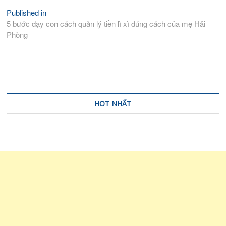
Published in
Điều
5 bước dạy con cách quản lý tiền lì xì đúng cách của mẹ Hải
hướng
Phòng
bài
viết
HOT NHẤT