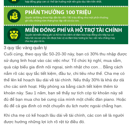
3 quy tắc vàng quản lý
Cuối cùng, theo quy tắc 50-20-30 này, bạn có 30% thu nhập được
sử dụng linh hoạt vào các việc như: Tổ chức kỳ nghỉ, mua sắm,
quà cáp biếu gia đình nội ngoại, sinh nhật cho con… Bằng cách
nắm rõ các quy tắc tiết kiệm, đầu tư, chi tiêu như thế. Cha mẹ có
thể lên kế hoạch lâu dài về tài chính. Nếu thấy 30% là khá dư dả
cho các sinh hoạt. Hãy phòng xa bằng cách tiết kiệm thêm từ
khoản này. Sau 1 năm, bạn sẽ thấy sự tích cóp từ khoản này sẽ
đủ để bạn mua cho bé cưng của mình một chiếc đàn piano. Hoặc
đủ để cả gia đình có một chuyến du lịch nước ngoài chẳng hạn.
Khi cha mẹ có kế hoạch lâu dài về tài chính, các con sẽ là người
được hưởng những lợi ích rõ rệt từ điều đó.