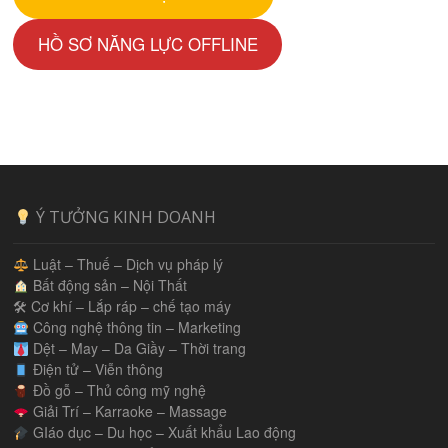
HỒ SƠ NĂNG LỰC OFFLINE
Ý TƯỞNG KINH DOANH
Luật – Thuế – Dịch vụ pháp lý
Bất động sản – Nội Thất
🛠 Cơ khí – Lắp ráp – chế tạo máy
Công nghệ thông tin – Marketing
Dệt – May – Da Giầy – Thời trang
Điện tử – Viễn thông
Đồ gỗ – Thủ công mỹ nghệ
Giải Trí – Karraoke – Massage
GIáo dục – Du học – Xuất khẩu Lao động