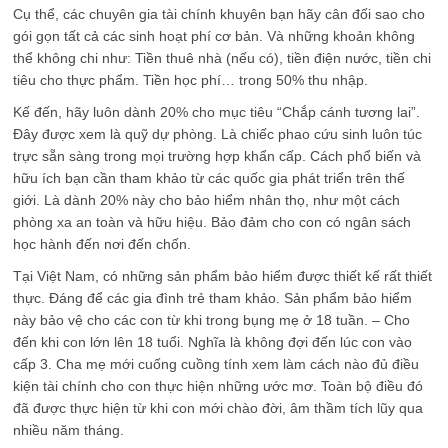
Cụ thể, các chuyên gia tài chính khuyên bạn hãy cân đối sao cho
gói gọn tất cả các sinh hoạt phí cơ bản. Và những khoản không
thể không chi như: Tiền thuê nhà (nếu có), tiền điện nước, tiền chi
tiêu cho thực phẩm. Tiền học phí… trong 50% thu nhập.
Kế đến, hãy luôn dành 20% cho mục tiêu “Chắp cánh tương lai”.
Đây được xem là quỹ dự phòng. Là chiếc phao cứu sinh luôn túc
trực sẵn sàng trong mọi trường hợp khẩn cấp. Cách phổ biến và
hữu ích bạn cần tham khảo từ các quốc gia phát triển trên thế
giới. Là dành 20% này cho bảo hiểm nhân thọ, như một cách
phòng xa an toàn và hữu hiệu. Bảo đảm cho con có ngân sách
học hành đến nơi đến chốn.
Tại Việt Nam, có những sản phẩm bảo hiểm được thiết kế rất thiết
thực. Đáng để các gia đình trẻ tham khảo. Sản phẩm bảo hiểm
này bảo vệ cho các con từ khi trong bụng mẹ ở 18 tuần. – Cho
đến khi con lớn lên 18 tuổi. Nghĩa là không đợi đến lúc con vào
cấp 3. Cha mẹ mới cuống cuồng tính xem làm cách nào đủ điều
kiện tài chính cho con thực hiện những ước mơ. Toàn bộ điều đó
đã được thực hiện từ khi con mới chào đời, âm thầm tích lũy qua
nhiều năm tháng.