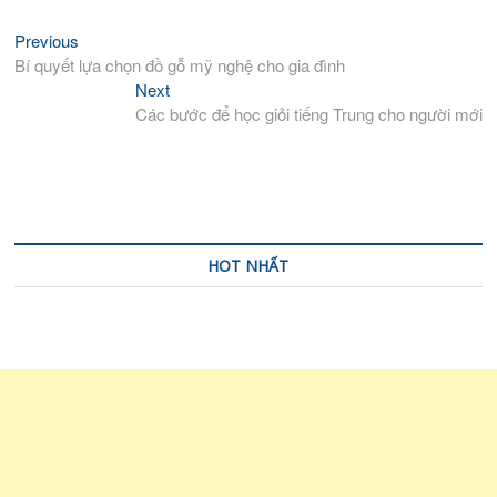
Previous
Previous
Điều
post:
Bí quyết lựa chọn đồ gỗ mỹ nghệ cho gia đình
hướng
Next
Next
bài
post:
Các bước để học giỏi tiếng Trung cho người mới
viết
HOT NHẤT