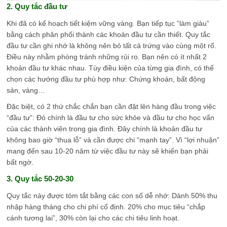
2. Quy tắc đầu tư
Khi đã có kế hoạch tiết kiệm vững vàng. Bạn tiếp tục “làm giàu”
bằng cách phân phối thành các khoản đầu tư cần thiết. Quy tắc
đầu tư cần ghi nhớ là không nên bỏ tất cả trứng vào cùng một rổ.
Điều này nhằm phòng tránh những rủi ro. Bạn nên có ít nhất 2
khoản đầu tư khác nhau. Tùy điều kiện của từng gia đình, có thể
chọn các hướng đầu tư phù hợp như: Chứng khoán, bất động
sản, vàng…
Đặc biệt, có 2 thứ chắc chắn bạn cần đặt lên hàng đầu trong việc
“đầu tư”: Đó chính là đầu tư cho sức khỏe và đầu tư cho học vấn
của các thành viên trong gia đình. Đây chính là khoản đầu tư
không bao giờ “thua lỗ” và cần được chi “mạnh tay”. Vì “lợi nhuận”
mang đến sau 10-20 năm từ việc đầu tư này sẽ khiến bạn phải
bất ngờ.
3. Quy tắc 50-20-30
Quy tắc này được tóm tắt bằng các con số dễ nhớ: Dành 50% thu
nhập hàng tháng cho chi phí cố định. 20% cho mục tiêu “chắp
cánh tương lai”, 30% còn lại cho các chi tiêu linh hoạt.