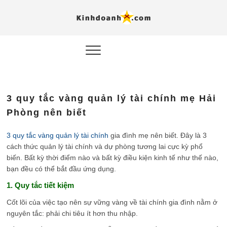
Hỗ trợ
Ý TƯỞNG MỚI, MÔ
HÌNH THẬT, HÀNH
ĐỘNG THỰC TẾ.
nghiệp, 
doanh 
trong kỷ
3 quy tắc vàng quản lý tài chính mẹ Hải
AI
Phòng nên biết
Kinhdoa
3 quy tắc vàng quản lý tài chính
gia đình mẹ nên biết. Đây là 3
cách thức quản lý tài chính và dự phòng tương lai cực kỳ phổ
biến. Bất kỳ thời điểm nào và bất kỳ điều kiện kinh tế như thế nào,
bạn đều có thể bắt đầu ứng dụng.
1. Quy tắc tiết kiệm
Cốt lõi của việc tạo nên sự vững vàng về tài chính gia đình nằm ở
nguyên tắc: phải chi tiêu ít hơn thu nhập.