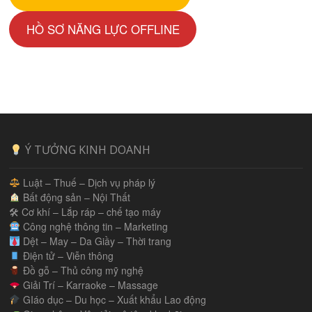
HỒ SƠ NĂNG LỰC OFFLINE
Ý TƯỞNG KINH DOANH
Luật – Thuế – Dịch vụ pháp lý
Bất động sản – Nội Thất
🛠 Cơ khí – Lắp ráp – chế tạo máy
Công nghệ thông tin – Marketing
Dệt – May – Da Giầy – Thời trang
Điện tử – Viễn thông
Đồ gỗ – Thủ công mỹ nghệ
Giải Trí – Karraoke – Massage
GIáo dục – Du học – Xuất khẩu Lao động