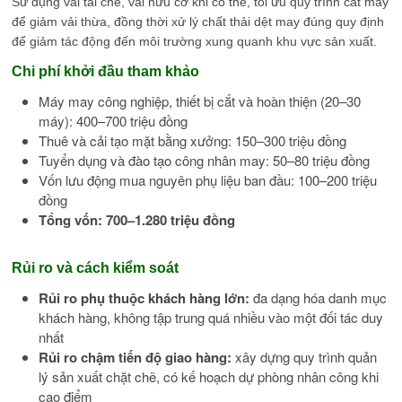
Sử dụng vải tái chế, vải hữu cơ khi có thể, tối ưu quy trình cắt may
để giảm vải thừa, đồng thời xử lý chất thải dệt may đúng quy định
để giảm tác động đến môi trường xung quanh khu vực sản xuất.
Chi phí khởi đầu tham khảo
Máy may công nghiệp, thiết bị cắt và hoàn thiện (20–30
máy): 400–700 triệu đồng
Thuê và cải tạo mặt bằng xưởng: 150–300 triệu đồng
Tuyển dụng và đào tạo công nhân may: 50–80 triệu đồng
Vốn lưu động mua nguyên phụ liệu ban đầu: 100–200 triệu
đồng
Tổng vốn: 700–1.280 triệu đồng
Rủi ro và cách kiểm soát
Rủi ro phụ thuộc khách hàng lớn:
đa dạng hóa danh mục
khách hàng, không tập trung quá nhiều vào một đối tác duy
nhất
Rủi ro chậm tiến độ giao hàng:
xây dựng quy trình quản
lý sản xuất chặt chẽ, có kế hoạch dự phòng nhân công khi
cao điểm