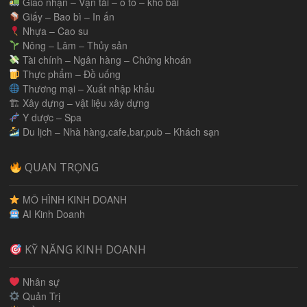
Giao nhận – Vận tải – ô tô – kho bãi
Giấy – Bao bì – In ấn
Nhựa – Cao su
Nông – Lâm – Thủy sản
Tài chính – Ngân hàng – Chứng khoán
Thực phẩm – Đồ uống
Thương mại – Xuất nhập khẩu
🏗 Xây dựng – vật liệu xây dựng
Y dược – Spa
Du lịch – Nhà hàng,cafe,bar,pub – Khách sạn
QUAN TRỌNG
MÔ HÌNH KINH DOANH
AI Kinh Doanh
KỸ NĂNG KINH DOANH
Nhân sự
Quản Trị