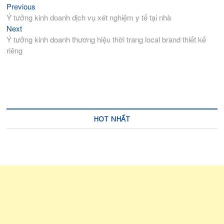
Previous
Previous
Điều
post:
Ý tưởng kinh doanh dịch vụ xét nghiệm y tế tại nhà
hướng
Next
Next
bài
post:
Ý tưởng kinh doanh thương hiệu thời trang local brand thiết kế
viết
riêng
HOT NHẤT