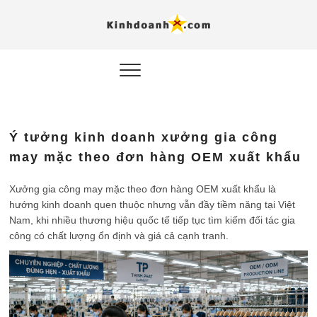
Hỗ trợ
Ý TƯỞNG MỚI, MÔ
HÌNH THẬT, HÀNH
ĐỘNG THỰC TẾ.
nghiệp, 
doanh 
trong kỷ
Ý tưởng kinh doanh xưởng gia công
AI
may mặc theo đơn hàng OEM xuất khẩu
Kinhdoa
Xưởng gia công may mặc theo đơn hàng OEM xuất khẩu là
hướng kinh doanh quen thuộc nhưng vẫn đầy tiềm năng tại Việt
Nam, khi nhiều thương hiệu quốc tế tiếp tục tìm kiếm đối tác gia
công có chất lượng ổn định và giá cả cạnh tranh.