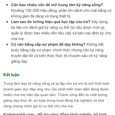
Cần bao nhiêu vốn để mở trung tâm kỹ năng sống?
Khoảng 135–230 triệu đồng, phần lớn dành cho mặt bằng có
không gian đa dạng và trang thiết bị.
Làm sao đo lường hiệu quả học tập của trẻ?
Xây dựng
bộ tiêu chí đánh giá kỹ năng cụ thể (tự nấu được món gì,
quản lý được bao nhiêu tiền tiêu vặt) và báo cáo định kỳ cho
cha mẹ.
Có cần bằng cấp sư phạm để dạy không?
Không bắt
buộc bằng cấp sư phạm chính thức nhưng cần kỹ năng
truyền đạt tốt và kiến thức thực tế chuyên sâu về kỹ năng
giảng dạy.
Kết luận
Trung tâm dạy kỹ năng sống và tự lập cho trẻ em là mô hình kinh
doanh giáo dục đáp ứng nhu cầu phát triển toàn diện đang được
nhiều cha mẹ hiện đại quan tâm. Thành công đến từ chất lượng
giảng dạy thực tế, an toàn trong hoạt động trải nghiệm và khả
năng chứng minh giá trị cụ thể cho cha mẹ.
KinhdoanhX.com – Hỗ trợ cộng đồng khởi nghiệp, hộ kinh