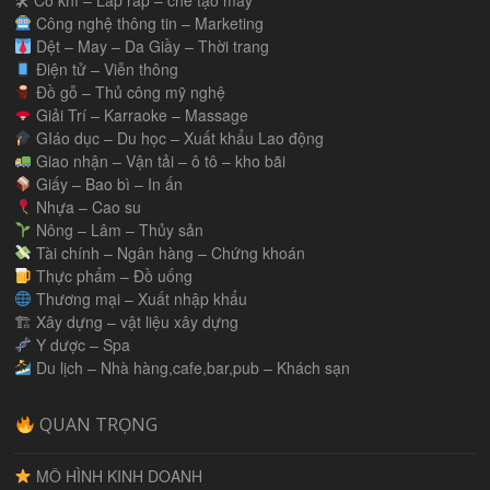
🛠 Cơ khí – Lắp ráp – chế tạo máy
Công nghệ thông tin – Marketing
Dệt – May – Da Giầy – Thời trang
Điện tử – Viễn thông
Đồ gỗ – Thủ công mỹ nghệ
Giải Trí – Karraoke – Massage
GIáo dục – Du học – Xuất khẩu Lao động
Giao nhận – Vận tải – ô tô – kho bãi
Giấy – Bao bì – In ấn
Nhựa – Cao su
Nông – Lâm – Thủy sản
Tài chính – Ngân hàng – Chứng khoán
Thực phẩm – Đồ uống
Thương mại – Xuất nhập khẩu
🏗 Xây dựng – vật liệu xây dựng
Y dược – Spa
Du lịch – Nhà hàng,cafe,bar,pub – Khách sạn
QUAN TRỌNG
MÔ HÌNH KINH DOANH