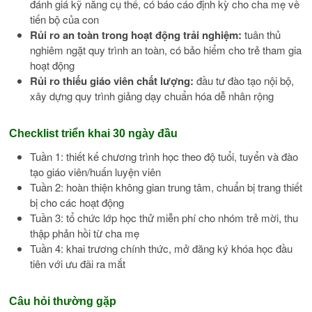
đánh giá kỹ năng cụ thể, có báo cáo định kỳ cho cha mẹ về
tiến bộ của con
Rủi ro an toàn trong hoạt động trải nghiệm:
tuân thủ
nghiêm ngặt quy trình an toàn, có bảo hiểm cho trẻ tham gia
hoạt động
Rủi ro thiếu giáo viên chất lượng:
đầu tư đào tạo nội bộ,
xây dựng quy trình giảng dạy chuẩn hóa dễ nhân rộng
Checklist triển khai 30 ngày đầu
Tuần 1: thiết kế chương trình học theo độ tuổi, tuyển và đào
tạo giáo viên/huấn luyện viên
Tuần 2: hoàn thiện không gian trung tâm, chuẩn bị trang thiết
bị cho các hoạt động
Tuần 3: tổ chức lớp học thử miễn phí cho nhóm trẻ mời, thu
thập phản hồi từ cha mẹ
Tuần 4: khai trương chính thức, mở đăng ký khóa học đầu
tiên với ưu đãi ra mắt
Câu hỏi thường gặp