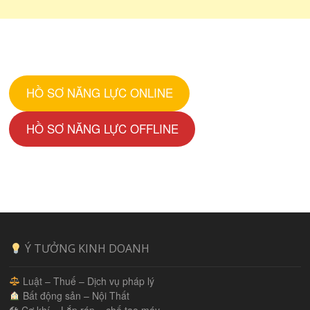
HỒ SƠ NĂNG LỰC ONLINE
HỒ SƠ NĂNG LỰC OFFLINE
Ý TƯỞNG KINH DOANH
Luật – Thuế – Dịch vụ pháp lý
Bất động sản – Nội Thất