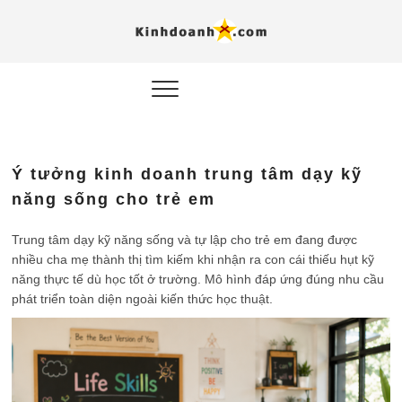
Hỗ trợ
Ý TƯỞNG MỚI, MÔ
HÌNH THẬT, HÀNH
ĐỘNG THỰC TẾ.
nghiệp, 
doanh 
trong kỷ
Ý tưởng kinh doanh trung tâm dạy kỹ
AI
năng sống cho trẻ em
Kinhdoa
Trung tâm dạy kỹ năng sống và tự lập cho trẻ em đang được
nhiều cha mẹ thành thị tìm kiếm khi nhận ra con cái thiếu hụt kỹ
năng thực tế dù học tốt ở trường. Mô hình đáp ứng đúng nhu cầu
phát triển toàn diện ngoài kiến thức học thuật.