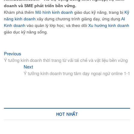
doanh và SME phát triển bền vững.
Khám phá thêm
Mô hình kinh doanh
giáo dục kỹ năng, trang bị
Kỹ
năng kinh doanh
xây dựng chương trình giảng dạy, ứng dụng
AI
Kinh doanh
vào quản lý lớp học, và theo dõi
Xu hướng kinh doanh
giáo dục kỹ năng sống.
Previous
Previous
Điều
post:
Ý tưởng kinh doanh thời trang từ vải tái chế và vật liệu bền vững
hướng
Next
Next
bài
post:
Ý tưởng kinh doanh trung tâm dạy ngoại ngữ online 1-1
viết
HOT NHẤT