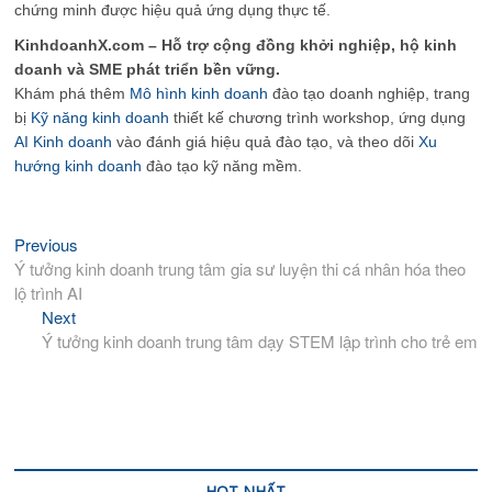
chứng minh được hiệu quả ứng dụng thực tế.
KinhdoanhX.com – Hỗ trợ cộng đồng khởi nghiệp, hộ kinh
doanh và SME phát triển bền vững.
Khám phá thêm
Mô hình kinh doanh
đào tạo doanh nghiệp, trang
bị
Kỹ năng kinh doanh
thiết kế chương trình workshop, ứng dụng
AI Kinh doanh
vào đánh giá hiệu quả đào tạo, và theo dõi
Xu
hướng kinh doanh
đào tạo kỹ năng mềm.
Previous
Previous
Điều
post:
Ý tưởng kinh doanh trung tâm gia sư luyện thi cá nhân hóa theo
hướng
lộ trình AI
bài
Next
Next
viết
post:
Ý tưởng kinh doanh trung tâm dạy STEM lập trình cho trẻ em
HOT NHẤT