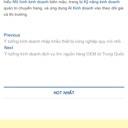
hiểu
Mô hình kinh doanh
biên mậu, trang bị
Kỹ năng kinh doanh
quản trị chuyến hàng, và ứng dụng
AI Kinh doanh
vào theo dõi giá
cả thị trường.
Previous
Previous
Điều
post:
Ý tưởng kinh doanh nhập khẩu thiết bị công nghiệp quy mô nhỏ
hướng
Next
Next
bài
post:
Ý tưởng kinh doanh dịch vụ tìm nguồn hàng OEM từ Trung Quốc
viết
HOT NHẤT