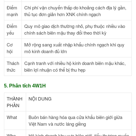
Điểm
Chi phí vận chuyển thấp do khoảng cách địa lý gần,
mạnh
thủ tục đơn giản hơn XNK chính ngạch
Điểm
Quy mô giao dịch thường nhỏ, phụ thuộc nhiều vào
yếu
chính sách biên mậu thay đổi theo thời kỳ
Cơ
Mở rộng sang xuất nhập khẩu chính ngạch khi quy
hội
mô kinh doanh đủ lớn
Thách
Cạnh tranh với nhiều hộ kinh doanh biên mậu khác,
thức
biên lợi nhuận có thể bị thu hẹp
5. Phân tích 4W1H
THÀNH
NỘI DUNG
PHẦN
What
Buôn bán hàng hóa qua cửa khẩu biên giới giữa
Việt Nam và nước láng giềng
Who
Hộ kinh doanh khu vực biên giới, tiểu thương muốn