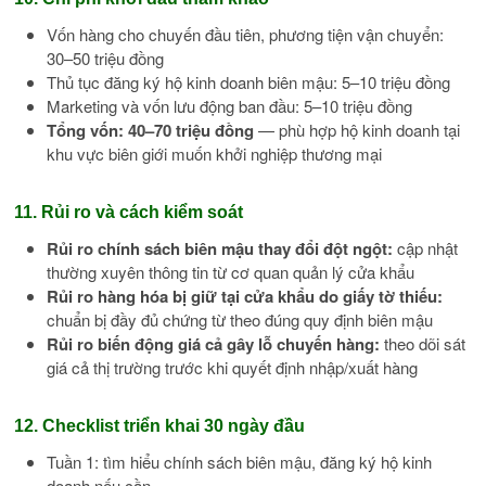
Vốn hàng cho chuyến đầu tiên, phương tiện vận chuyển:
30–50 triệu đồng
Thủ tục đăng ký hộ kinh doanh biên mậu: 5–10 triệu đồng
Marketing và vốn lưu động ban đầu: 5–10 triệu đồng
Tổng vốn: 40–70 triệu đồng
— phù hợp hộ kinh doanh tại
khu vực biên giới muốn khởi nghiệp thương mại
11. Rủi ro và cách kiểm soát
Rủi ro chính sách biên mậu thay đổi đột ngột:
cập nhật
thường xuyên thông tin từ cơ quan quản lý cửa khẩu
Rủi ro hàng hóa bị giữ tại cửa khẩu do giấy tờ thiếu:
chuẩn bị đầy đủ chứng từ theo đúng quy định biên mậu
Rủi ro biến động giá cả gây lỗ chuyến hàng:
theo dõi sát
giá cả thị trường trước khi quyết định nhập/xuất hàng
12. Checklist triển khai 30 ngày đầu
Tuần 1: tìm hiểu chính sách biên mậu, đăng ký hộ kinh
doanh nếu cần