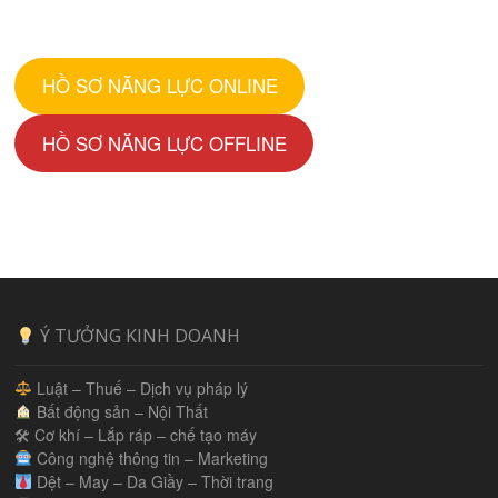
HỒ SƠ NĂNG LỰC ONLINE
HỒ SƠ NĂNG LỰC OFFLINE
Ý TƯỞNG KINH DOANH
Luật – Thuế – Dịch vụ pháp lý
Bất động sản – Nội Thất
🛠 Cơ khí – Lắp ráp – chế tạo máy
Công nghệ thông tin – Marketing
Dệt – May – Da Giầy – Thời trang