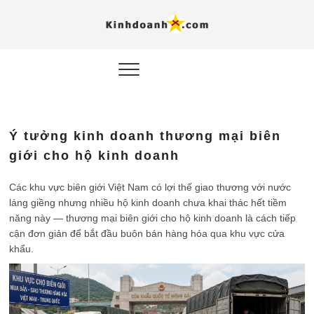
Hỗ trợ
Ý TƯỞNG MỚI, MÔ
HÌNH THẬT, HÀNH
ĐỘNG THỰC TẾ.
nghiệp, 
doanh 
trong kỷ
Ý tưởng kinh doanh thương mại biên
AI
giới cho hộ kinh doanh
Kinhdoa
Các khu vực biên giới Việt Nam có lợi thế giao thương với nước
láng giềng nhưng nhiều hộ kinh doanh chưa khai thác hết tiềm
năng này — thương mại biên giới cho hộ kinh doanh là cách tiếp
cận đơn giản để bắt đầu buôn bán hàng hóa qua khu vực cửa
khẩu.