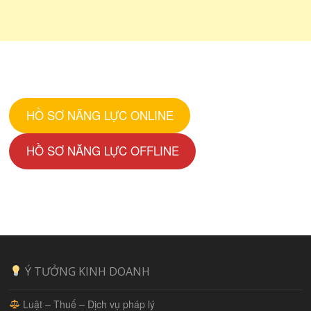
HỒ SƠ NĂNG LỰC ONLINE
HỒ SƠ NĂNG LỰC OFFLINE
Ý TƯỞNG KINH DOANH
Luật – Thuế – Dịch vụ pháp lý