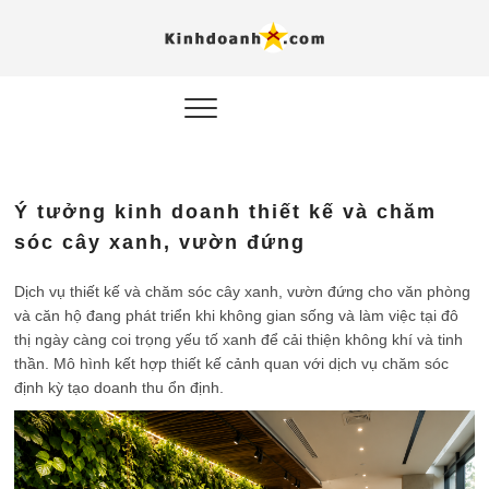
Hỗ trợ
Ý TƯỞNG MỚI, MÔ
HÌNH THẬT, HÀNH
ĐỘNG THỰC TẾ.
nghiệp, 
doanh 
trong kỷ
Ý tưởng kinh doanh thiết kế và chăm
AI
sóc cây xanh, vườn đứng
Kinhdoa
Dịch vụ thiết kế và chăm sóc cây xanh, vườn đứng cho văn phòng
và căn hộ đang phát triển khi không gian sống và làm việc tại đô
thị ngày càng coi trọng yếu tố xanh để cải thiện không khí và tinh
thần. Mô hình kết hợp thiết kế cảnh quan với dịch vụ chăm sóc
định kỳ tạo doanh thu ổn định.