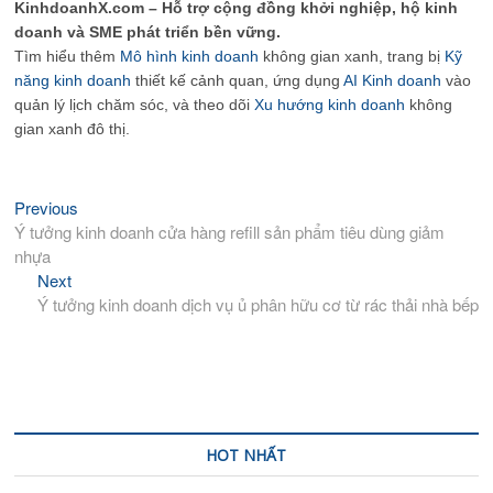
KinhdoanhX.com – Hỗ trợ cộng đồng khởi nghiệp, hộ kinh
doanh và SME phát triển bền vững.
Tìm hiểu thêm
Mô hình kinh doanh
không gian xanh, trang bị
Kỹ
năng kinh doanh
thiết kế cảnh quan, ứng dụng
AI Kinh doanh
vào
quản lý lịch chăm sóc, và theo dõi
Xu hướng kinh doanh
không
gian xanh đô thị.
Previous
Previous
Điều
post:
Ý tưởng kinh doanh cửa hàng refill sản phẩm tiêu dùng giảm
hướng
nhựa
bài
Next
Next
viết
post:
Ý tưởng kinh doanh dịch vụ ủ phân hữu cơ từ rác thải nhà bếp
HOT NHẤT