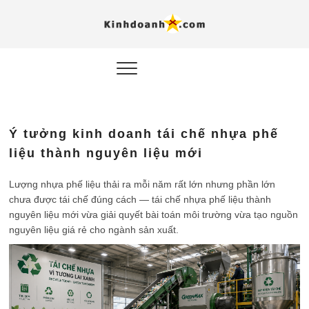
Hỗ trợ
Ý TƯỞNG MỚI, MÔ
HÌNH THẬT, HÀNH
ĐỘNG THỰC TẾ.
nghiệp, 
doanh 
trong kỷ
Ý tưởng kinh doanh tái chế nhựa phế
AI
liệu thành nguyên liệu mới
Kinhdoa
Lượng nhựa phế liệu thải ra mỗi năm rất lớn nhưng phần lớn
chưa được tái chế đúng cách — tái chế nhựa phế liệu thành
nguyên liệu mới vừa giải quyết bài toán môi trường vừa tạo nguồn
nguyên liệu giá rẻ cho ngành sản xuất.