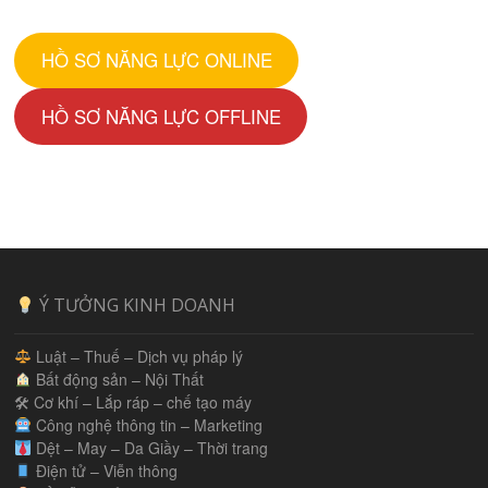
HỒ SƠ NĂNG LỰC ONLINE
HỒ SƠ NĂNG LỰC OFFLINE
Ý TƯỞNG KINH DOANH
Luật – Thuế – Dịch vụ pháp lý
Bất động sản – Nội Thất
🛠 Cơ khí – Lắp ráp – chế tạo máy
Công nghệ thông tin – Marketing
Dệt – May – Da Giầy – Thời trang
Điện tử – Viễn thông