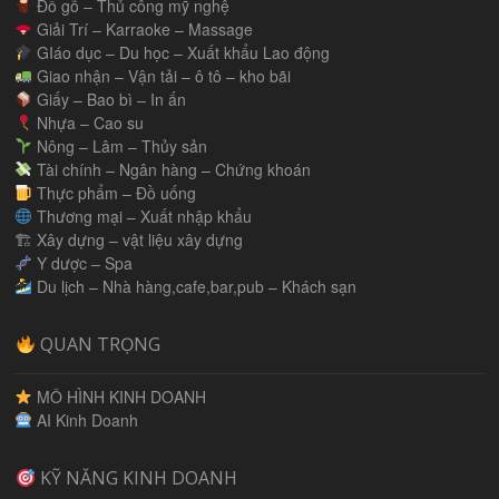
Đồ gỗ – Thủ công mỹ nghệ
Giải Trí – Karraoke – Massage
GIáo dục – Du học – Xuất khẩu Lao động
Giao nhận – Vận tải – ô tô – kho bãi
Giấy – Bao bì – In ấn
Nhựa – Cao su
Nông – Lâm – Thủy sản
Tài chính – Ngân hàng – Chứng khoán
Thực phẩm – Đồ uống
Thương mại – Xuất nhập khẩu
🏗 Xây dựng – vật liệu xây dựng
Y dược – Spa
Du lịch – Nhà hàng,cafe,bar,pub – Khách sạn
QUAN TRỌNG
MÔ HÌNH KINH DOANH
AI Kinh Doanh
KỸ NĂNG KINH DOANH