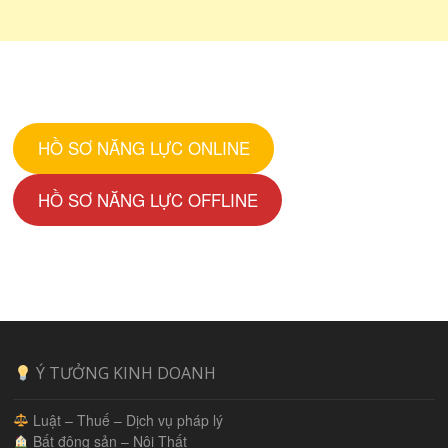
HỒ SƠ NĂNG LỰC ONLINE
HỒ SƠ NĂNG LỰC OFFLINE
Ý TƯỞNG KINH DOANH
Luật – Thuế – Dịch vụ pháp lý
Bất động sản – Nội Thất