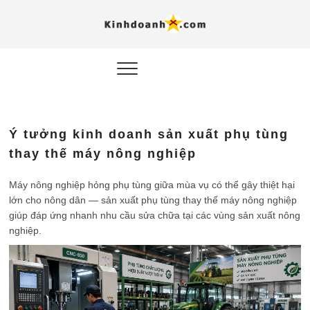
Hỗ trợ
Ý TƯỞNG MỚI, MÔ
HÌNH THẬT, HÀNH
ĐỘNG THỰC TẾ.
nghiệp, 
doanh 
trong kỷ
Ý tưởng kinh doanh sản xuất phụ tùng
AI
thay thế máy nông nghiệp
Kinhdoa
Máy nông nghiệp hỏng phụ tùng giữa mùa vụ có thể gây thiệt hại
lớn cho nông dân — sản xuất phụ tùng thay thế máy nông nghiệp
giúp đáp ứng nhanh nhu cầu sửa chữa tại các vùng sản xuất nông
nghiệp.