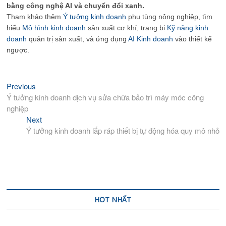
bằng công nghệ AI và chuyển đổi xanh.
Tham khảo thêm
Ý tưởng kinh doanh
phụ tùng nông nghiệp, tìm
hiểu
Mô hình kinh doanh
sản xuất cơ khí, trang bị
Kỹ năng kinh
doanh
quản trị sản xuất, và ứng dụng
AI Kinh doanh
vào thiết kế
ngược.
Previous
Previous
Điều
post:
Ý tưởng kinh doanh dịch vụ sửa chữa bảo trì máy móc công
hướng
nghiệp
bài
Next
Next
viết
post:
Ý tưởng kinh doanh lắp ráp thiết bị tự động hóa quy mô nhỏ
HOT NHẤT