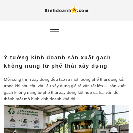
Hỗ trợ
Ý TƯỞNG MỚI, MÔ
HÌNH THẬT, HÀNH
ĐỘNG THỰC TẾ.
nghiệp, 
doanh 
trong kỷ
Ý tưởng kinh doanh sản xuất gạch
AI
không nung từ phế thải xây dựng
Kinhdoa
Mỗi công trình xây dựng đều tạo ra một lượng phế thải đáng kể,
trong khi nhu cầu vật liệu xây dựng giá rẻ vẫn rất lớn — sản xuất
gạch không nung từ phế thải xây dựng kết hợp cả hai vấn đề
thành một mô hình kinh doanh khả thi.