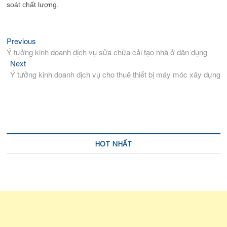
soát chất lượng.
Previous
Previous
Điều
post:
Ý tưởng kinh doanh dịch vụ sửa chữa cải tạo nhà ở dân dụng
hướng
Next
Next
bài
post:
Ý tưởng kinh doanh dịch vụ cho thuê thiết bị máy móc xây dựng
viết
HOT NHẤT