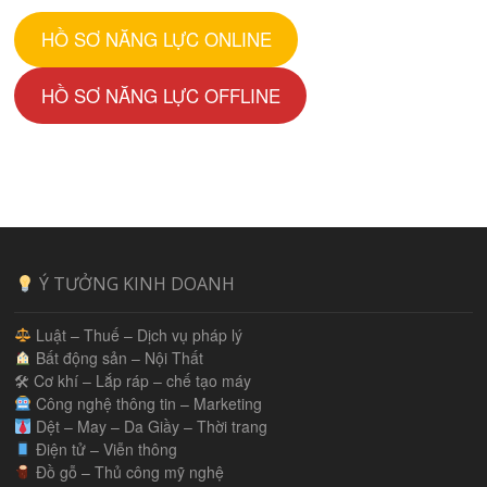
HỒ SƠ NĂNG LỰC ONLINE
HỒ SƠ NĂNG LỰC OFFLINE
Ý TƯỞNG KINH DOANH
Luật – Thuế – Dịch vụ pháp lý
Bất động sản – Nội Thất
🛠 Cơ khí – Lắp ráp – chế tạo máy
Công nghệ thông tin – Marketing
Dệt – May – Da Giầy – Thời trang
Điện tử – Viễn thông
Đồ gỗ – Thủ công mỹ nghệ