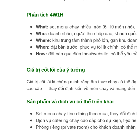
Phân tích 4W1H
What:
set menu chay nhiều món (6–10 món nhỏ), trì
Who:
doanh nhân, người thu nhập cao, khách quốc
Where:
khu trung tâm thành phố lớn, gần khu doa
When:
đặt bàn trước, phục vụ tối là chính, có thể
How:
đặt bàn qua điện thoại/website, có thể yêu c
Giá trị cốt lõi của ý tưởng
Giá trị cốt lõi là chứng minh rằng ẩm thực chay có thể
cao cấp — thay đổi định kiến về món chay và mang đến t
Sản phẩm và dịch vụ có thể triển khai
Set menu chay fine-dining theo mùa, thay đổi định
Dịch vụ catering chay cao cấp cho sự kiện, tiệc ri
Phòng riêng (private room) cho khách doanh nhân