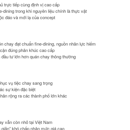
 trực tiếp cùng định vị cao cấp
-dining trong khi nguyên liệu chính là thực vật
độc đáo và mới lạ của concept
n chay đạt chuẩn fine-dining, nguồn nhân lực hiếm
p cận đúng phân khúc cao cấp
ốn đầu tư lớn hơn quán chay thông thường
hục vụ tiệc chay sang trọng
ác sự kiện đặc biệt
hân rộng ra các thành phố lớn khác
ay vẫn còn nhỏ tại Việt Nam
n giản” khó chấp nhận mức giá cao