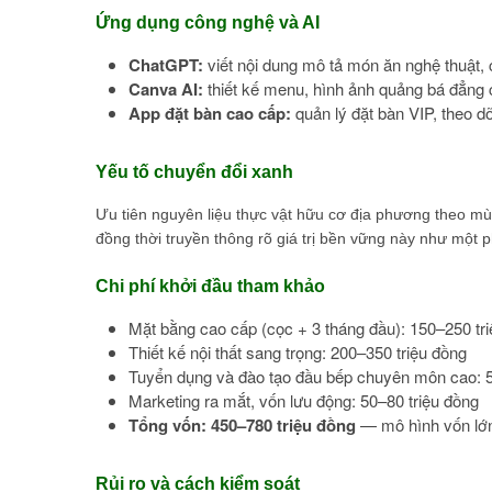
Ứng dụng công nghệ và AI
ChatGPT:
viết nội dung mô tả món ăn nghệ thuật
Canva AI:
thiết kế menu, hình ảnh quảng bá đẳng 
App đặt bàn cao cấp:
quản lý đặt bàn VIP, theo d
Yếu tố chuyển đổi xanh
Ưu tiên nguyên liệu thực vật hữu cơ địa phương theo m
đồng thời truyền thông rõ giá trị bền vững này như một
Chi phí khởi đầu tham khảo
Mặt bằng cao cấp (cọc + 3 tháng đầu): 150–250 tr
Thiết kế nội thất sang trọng: 200–350 triệu đồng
Tuyển dụng và đào tạo đầu bếp chuyên môn cao: 5
Marketing ra mắt, vốn lưu động: 50–80 triệu đồng
Tổng vốn: 450–780 triệu đồng
— mô hình vốn lớn
Rủi ro và cách kiểm soát