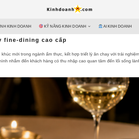
Hỗ trợ 
Ý TƯỞNG MỚI, MÔ HÌN
doan
ÌNH KINH DOANH
KỸ NĂNG KINH DOANH
AI KINH DOANH
nguyên 
 fine-dining cao cấp
húc mới trong ngành ẩm thực, kết hợp triết lý ăn chay với trải nghiệ
hình nhắm đến khách hàng có thu nhập cao quan tâm đến lối sống làn