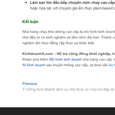
Làm sao tìm đầu bếp chuyên môn chay cao cấ
hoặc hợp tác với chuyên gia ẩm thực plant-based q
Kết luận
Nhà hàng chay fine-dining cao cấp là mô hình kinh doan
nhà đầu tư có kinh nghiệm và tầm nhìn dài hạn. Thành cô
nghiệm ẩm thực đẳng cấp thực sự khác biệt.
KinhdoanhX.com – Hỗ trợ cộng đồng khởi nghiệp, h
Khám phá thêm
Mô hình kinh doanh
nhà hàng cao cấp, 
AI Kinh doanh
vào truyền thông cao cấp, và theo dõi
Xu 
Previous
Previous
Điều
post:
Ý tưởng kinh doanh dịch vụ cho thuê xe máy/xe đạp du lị
hướng
bài
viết