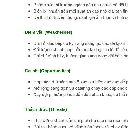
Phân khúc thị trường ngách gần như chưa có đối thủ
Biên lợi nhuận trên mỗi suất ăn cao nhờ giá bán fine
Dễ thu hút truyền thông, đánh giá ẩm thực vì tính 
Điểm yếu (Weaknesses)
Đòi hỏi đầu bếp có kỹ năng sáng tạo cao để tạo mó
Đối tượng khách hẹp, cần marketing tinh tế để tiế
Chi phí trình bày, không gian sang trọng đòi hỏi v
Cơ hội (Opportunities)
Hợp tác với khách sạn 5 sao, sự kiện cao cấp để p
Mở rộng sang dịch vụ catering chay cao cấp cho c
Xây dựng thương hiệu dẫn đầu phân khúc, có thể n
Thách thức (Threats)
Thị trường khách sẵn sàng chi trả cao cho món ch
Rủi ro khách quen với định kiến “chay rẻ, chay đơ