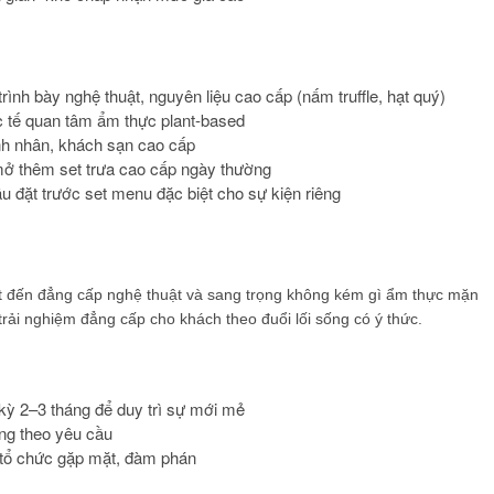
nh bày nghệ thuật, nguyên liệu cao cấp (nấm truffle, hạt quý)
 tế quan tâm ẩm thực plant-based
nh nhân, khách sạn cao cấp
 mở thêm set trưa cao cấp ngày thường
ầu đặt trước set menu đặc biệt cho sự kiện riêng
 đạt đến đẳng cấp nghệ thuật và sang trọng không kém gì ẩm thực mặn
rải nghiệm đẳng cấp cho khách theo đuổi lối sống có ý thức.
 kỳ 2–3 tháng để duy trì sự mới mẻ
êng theo yêu cầu
 tổ chức gặp mặt, đàm phán