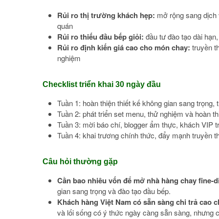
Rủi ro thị trường khách hẹp:
mở rộng sang dịch v
quán
Rủi ro thiếu đầu bếp giỏi:
đầu tư đào tạo dài hạn,
Rủi ro định kiến giá cao cho món chay:
truyền th
nghiệm
Checklist triển khai 30 ngày đầu
Tuần 1: hoàn thiện thiết kế không gian sang trọn
Tuần 2: phát triển set menu, thử nghiệm và hoàn th
Tuần 3: mời báo chí, blogger ẩm thực, khách VIP t
Tuần 4: khai trương chính thức, đẩy mạnh truyền 
Câu hỏi thường gặp
Cần bao nhiêu vốn để mở nhà hàng chay fine-d
gian sang trọng và đào tạo đầu bếp.
Khách hàng Việt Nam có sẵn sàng chi trả cao
và lối sống có ý thức ngày càng sẵn sàng, nhưng c