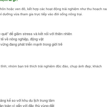
thôn hoặc ven đô, kết hợp các hoạt động trải nghiệm như thu hoạch ra
ỉ dưỡng vừa tham gia trực tiếp vào đời sống nông trại.
 quê” để giảm stress và kết nối với thiên nhiên
 tế về nông nghiệp, động vật
 vững đang phát triển mạnh trong giới trẻ
n tĩnh; nhóm bạn trẻ thích trải nghiệm độc đáo, chụp ảnh đẹp; khách
áng kể so với khu du lịch trung tâm
n toàn vì gắn với đặc thù vùng đất