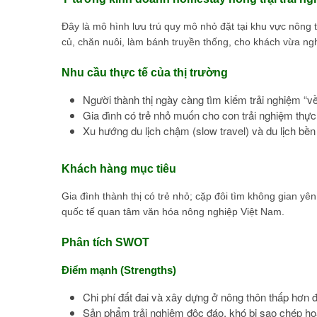
Đây là mô hình lưu trú quy mô nhỏ đặt tại khu vực nông 
củ, chăn nuôi, làm bánh truyền thống, cho khách vừa ngh
Nhu cầu thực tế của thị trường
Người thành thị ngày càng tìm kiếm trải nghiệm “về
Gia đình có trẻ nhỏ muốn cho con trải nghiệm thực
Xu hướng du lịch chậm (slow travel) và du lịch bền
Khách hàng mục tiêu
Gia đình thành thị có trẻ nhỏ; cặp đôi tìm không gian yê
quốc tế quan tâm văn hóa nông nghiệp Việt Nam.
Phân tích SWOT
Điểm mạnh (Strengths)
Chi phí đất đai và xây dựng ở nông thôn thấp hơn đ
Sản phẩm trải nghiệm độc đáo, khó bị sao chép hoà