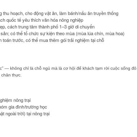
 thu hoạch, cho động vật ăn, làm bánh/nấu ăn truyền thống
hách quốc tế yêu thích văn hóa nông nghiệp
ẹp, cách trung tâm thành phố 1–3 giờ di chuyển
sản; có thể tổ chức sự kiện theo mùa (mùa lúa chín, mùa hoa)
toán trước, có thể mua thêm gói trải nghiệm tại chỗ
hực” — không chỉ là chỗ ngủ mà là cơ hội để khách tạm rời cuộc sống đô
h chân thực.
ghiệm nông trại
hóm gia đình/trường học
 ngoài trời) tại nông trại