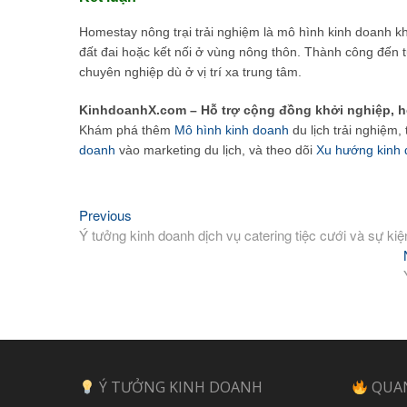
Homestay nông trại trải nghiệm là mô hình kinh doanh k
đất đai hoặc kết nối ở vùng nông thôn. Thành công đến t
chuyên nghiệp dù ở vị trí xa trung tâm.
KinhdoanhX.com – Hỗ trợ cộng đồng khởi nghiệp, h
Khám phá thêm
Mô hình kinh doanh
du lịch trải nghiệm,
doanh
vào marketing du lịch, và theo dõi
Xu hướng kinh
Previous
Previous
Điều
post:
Ý tưởng kinh doanh dịch vụ catering tiệc cưới và sự ki
hướng
bài
viết
Ý TƯỞNG KINH DOANH
QUA