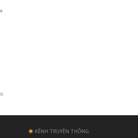
có
ng
KÊNH TRUYỀN THÔNG