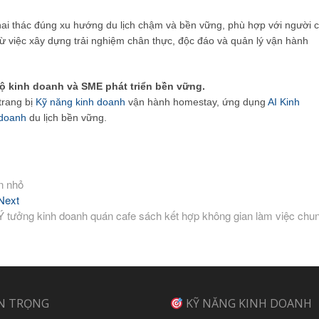
hai thác đúng xu hướng du lịch chậm và bền vững, phù hợp với người 
ừ việc xây dựng trải nghiệm chân thực, độc đáo và quản lý vận hành
ộ kinh doanh và SME phát triển bền vững.
 trang bị
Kỹ năng kinh doanh
vận hành homestay, ứng dụng
AI Kinh
 doanh
du lịch bền vững.
ện nhỏ
Next
Next
post:
Ý tưởng kinh doanh quán cafe sách kết hợp không gian làm việc chu
N TRỌNG
KỸ NĂNG KINH DOANH