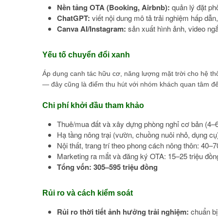
Nền tảng OTA (Booking, Airbnb):
quản lý đặt ph
ChatGPT:
viết nội dung mô tả trải nghiệm hấp dẫn
Canva AI/Instagram:
sản xuất hình ảnh, video ng
Yếu tố chuyển đổi xanh
Áp dụng canh tác hữu cơ, năng lượng mặt trời cho hệ thố
— đây cũng là điểm thu hút với nhóm khách quan tâm đế
Chi phí khởi đầu tham khảo
Thuê/mua đất và xây dựng phòng nghỉ cơ bản (4–6
Hạ tầng nông trại (vườn, chuồng nuôi nhỏ, dụng cụ
Nội thất, trang trí theo phong cách nông thôn: 40–7
Marketing ra mắt và đăng ký OTA: 15–25 triệu đồn
Tổng vốn: 305–595 triệu đồng
Rủi ro và cách kiểm soát
Rủi ro thời tiết ảnh hưởng trải nghiệm:
chuẩn bị