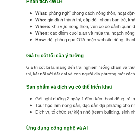
Phân tích 4W1H
What:
phòng nghỉ phong cách nông thôn, hoạt động
Who:
gia đình thành thị, cặp đôi, nhóm bạn trẻ, k
Where:
khu vực nông thôn, ven đô có cảnh quan đ
When:
cao điểm cuối tuần và mùa thu hoạch nông 
How:
đặt phòng qua OTA hoặc website riêng, thanh 
Giá trị cốt lõi của ý tưởng
Giá trị cốt lõi là mang đến trải nghiệm “sống chậm và t
thị, kết nối với đất đai và con người địa phương một các
Sản phẩm và dịch vụ có thể triển khai
Gói nghỉ dưỡng 2 ngày 1 đêm kèm hoạt động trải n
Tour học làm nông sản, đặc sản địa phương cho n
Dịch vụ tổ chức sự kiện nhỏ (team building, sinh nhật
Ứng dụng công nghệ và AI