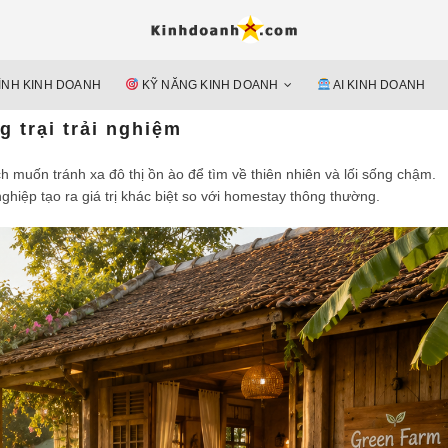
Hỗ trợ 
Ý TƯỞNG MỚI, MÔ HÌN
doan
ÌNH KINH DOANH
KỸ NĂNG KINH DOANH
AI KINH DOANH
nguyên 
 trại trải nghiệm
h muốn tránh xa đô thị ồn ào để tìm về thiên nhiên và lối sống chậm.
ghiệp tạo ra giá trị khác biệt so với homestay thông thường.