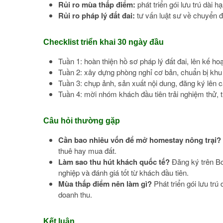
Rủi ro mùa thấp điểm:
phát triển gói lưu trú dài 
Rủi ro pháp lý đất đai:
tư vấn luật sư về chuyển đ
Checklist triển khai 30 ngày đầu
Tuần 1: hoàn thiện hồ sơ pháp lý đất đai, lên kế h
Tuần 2: xây dựng phòng nghỉ cơ bản, chuẩn bị khu
Tuần 3: chụp ảnh, sản xuất nội dung, đăng ký lên 
Tuần 4: mời nhóm khách đầu tiên trải nghiệm thử, 
Câu hỏi thường gặp
Cần bao nhiêu vốn để mở homestay nông trại?
thuê hay mua đất.
Làm sao thu hút khách quốc tế?
Đăng ký trên Bo
nghiệp và đánh giá tốt từ khách đầu tiên.
Mùa thấp điểm nên làm gì?
Phát triển gói lưu trú
doanh thu.
Kết luận