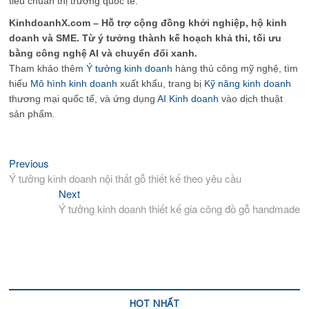
tiêu chuẩn thị trường quốc tế.
KinhdoanhX.com – Hỗ trợ cộng đồng khởi nghiệp, hộ kinh
doanh và SME. Từ ý tưởng thành kế hoạch khả thi, tối ưu
bằng công nghệ AI và chuyển đổi xanh.
Tham khảo thêm
Ý tưởng kinh doanh
hàng thủ công mỹ nghệ, tìm
hiểu
Mô hình kinh doanh
xuất khẩu, trang bị
Kỹ năng kinh doanh
thương mại quốc tế, và ứng dụng
AI Kinh doanh
vào dịch thuật
sản phẩm.
Previous
Previous
Điều
post:
Ý tưởng kinh doanh nội thất gỗ thiết kế theo yêu cầu
hướng
Next
Next
bài
post:
Ý tưởng kinh doanh thiết kế gia công đồ gỗ handmade
viết
HOT NHẤT