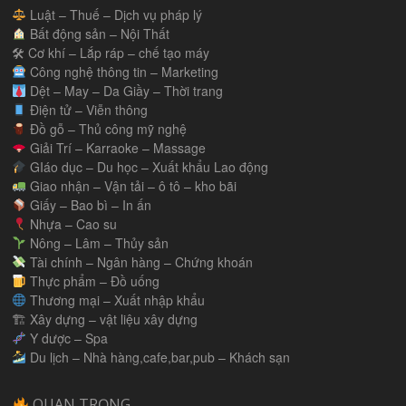
Luật – Thuế – Dịch vụ pháp lý
Bất động sản – Nội Thất
🛠 Cơ khí – Lắp ráp – chế tạo máy
Công nghệ thông tin – Marketing
Dệt – May – Da Giầy – Thời trang
Điện tử – Viễn thông
Đồ gỗ – Thủ công mỹ nghệ
Giải Trí – Karraoke – Massage
GIáo dục – Du học – Xuất khẩu Lao động
Giao nhận – Vận tải – ô tô – kho bãi
Giấy – Bao bì – In ấn
Nhựa – Cao su
Nông – Lâm – Thủy sản
Tài chính – Ngân hàng – Chứng khoán
Thực phẩm – Đồ uống
Thương mại – Xuất nhập khẩu
🏗 Xây dựng – vật liệu xây dựng
Y dược – Spa
Du lịch – Nhà hàng,cafe,bar,pub – Khách sạn
QUAN TRỌNG