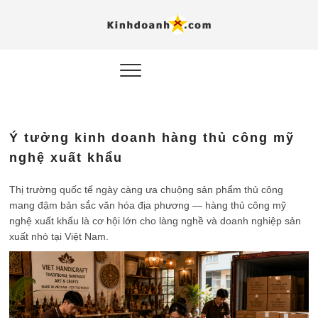
Hỗ trợ
Ý TƯỞNG MỚI, MÔ
HÌNH THẬT, HÀNH
ĐỘNG THỰC TẾ.
nghiệp, 
doanh 
trong kỷ
Ý tưởng kinh doanh hàng thủ công mỹ
AI
nghệ xuất khẩu
Kinhdoa
Thị trường quốc tế ngày càng ưa chuộng sản phẩm thủ công
mang đậm bản sắc văn hóa địa phương — hàng thủ công mỹ
nghệ xuất khẩu là cơ hội lớn cho làng nghề và doanh nghiệp sản
xuất nhỏ tại Việt Nam.