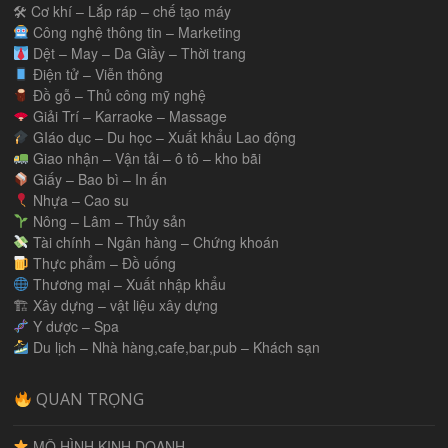
🛠 Cơ khí – Lắp ráp – chế tạo máy
Công nghệ thông tin – Marketing
Dệt – May – Da Giầy – Thời trang
Điện tử – Viễn thông
Đồ gỗ – Thủ công mỹ nghệ
Giải Trí – Karraoke – Massage
GIáo dục – Du học – Xuất khẩu Lao động
Giao nhận – Vận tải – ô tô – kho bãi
Giấy – Bao bì – In ấn
Nhựa – Cao su
Nông – Lâm – Thủy sản
Tài chính – Ngân hàng – Chứng khoán
Thực phẩm – Đồ uống
Thương mại – Xuất nhập khẩu
🏗 Xây dựng – vật liệu xây dựng
Y dược – Spa
Du lịch – Nhà hàng,cafe,bar,pub – Khách sạn
QUAN TRỌNG
MÔ HÌNH KINH DOANH