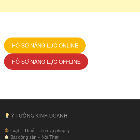
HỒ SƠ NĂNG LỰC ONLINE
HỒ SƠ NĂNG LỰC OFFLINE
Ý TƯỞNG KINH DOANH
Luật – Thuế – Dịch vụ pháp lý
Bất động sản – Nội Thất