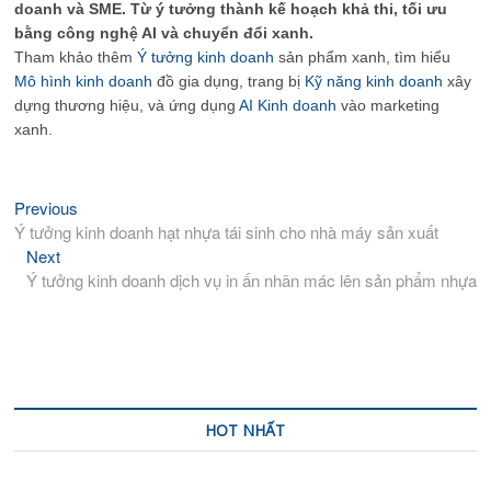
doanh và SME. Từ ý tưởng thành kế hoạch khả thi, tối ưu
bằng công nghệ AI và chuyển đổi xanh.
Tham khảo thêm
Ý tưởng kinh doanh
sản phẩm xanh, tìm hiểu
Mô hình kinh doanh
đồ gia dụng, trang bị
Kỹ năng kinh doanh
xây
dựng thương hiệu, và ứng dụng
AI Kinh doanh
vào marketing
xanh.
Previous
Previous
Điều
post:
Ý tưởng kinh doanh hạt nhựa tái sinh cho nhà máy sản xuất
hướng
Next
Next
bài
post:
Ý tưởng kinh doanh dịch vụ in ấn nhãn mác lên sản phẩm nhựa
viết
HOT NHẤT