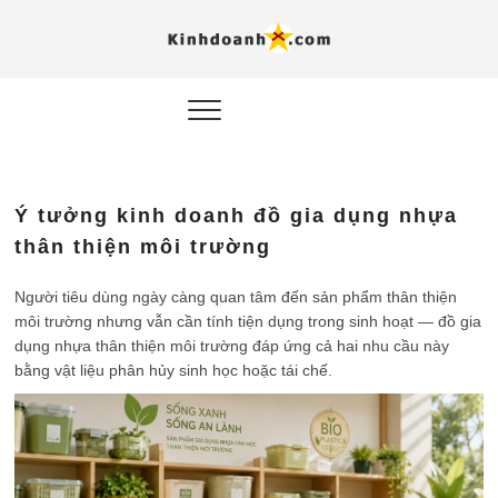
Hỗ trợ
Ý TƯỞNG MỚI, MÔ
HÌNH THẬT, HÀNH
ĐỘNG THỰC TẾ.
nghiệp, 
doanh 
trong kỷ
Ý tưởng kinh doanh đồ gia dụng nhựa
AI
thân thiện môi trường
Kinhdoa
Người tiêu dùng ngày càng quan tâm đến sản phẩm thân thiện
môi trường nhưng vẫn cần tính tiện dụng trong sinh hoạt — đồ gia
dụng nhựa thân thiện môi trường đáp ứng cả hai nhu cầu này
bằng vật liệu phân hủy sinh học hoặc tái chế.