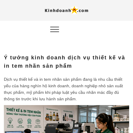
Hỗ trợ
Ý TƯỞNG MỚI, MÔ
HÌNH THẬT, HÀNH
ĐỘNG THỰC TẾ.
nghiệp, 
doanh 
trong kỷ
Ý tưởng kinh doanh dịch vụ thiết kế và
AI
in tem nhãn sản phẩm
Kinhdoa
Dịch vụ thiết kế và in tem nhãn sản phẩm đang là nhu cầu thiết
yếu của hàng nghìn hộ kinh doanh, doanh nghiệp nhỏ sản xuất
thực phẩm, mỹ phẩm khi pháp luật yêu cầu nhãn mác đầy đủ
thông tin trước khi lưu hành sản phẩm.