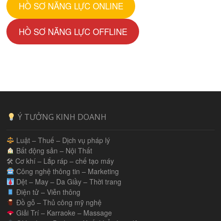
HỒ SƠ NĂNG LỰC ONLINE
HỒ SƠ NĂNG LỰC OFFLINE
Ý TƯỞNG KINH DOANH
Luật – Thuế – Dịch vụ pháp lý
Bất động sản – Nội Thất
🛠 Cơ khí – Lắp ráp – chế tạo máy
Công nghệ thông tin – Marketing
Dệt – May – Da Giầy – Thời trang
Điện tử – Viễn thông
Đồ gỗ – Thủ công mỹ nghệ
Giải Trí – Karraoke – Massage