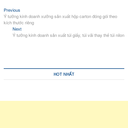
Previous
Previous
Điều
post:
Ý tưởng kinh doanh xưởng sản xuất hộp carton đóng gói theo
hướng
kích thước riêng
bài
Next
Next
viết
post:
Ý tưởng kinh doanh sản xuất túi giấy, túi vải thay thế túi nilon
HOT NHẤT