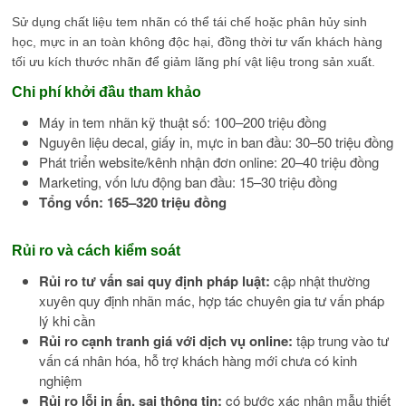
Sử dụng chất liệu tem nhãn có thể tái chế hoặc phân hủy sinh
học, mực in an toàn không độc hại, đồng thời tư vấn khách hàng
tối ưu kích thước nhãn để giảm lãng phí vật liệu trong sản xuất.
Chi phí khởi đầu tham khảo
Máy in tem nhãn kỹ thuật số: 100–200 triệu đồng
Nguyên liệu decal, giấy in, mực in ban đầu: 30–50 triệu đồng
Phát triển website/kênh nhận đơn online: 20–40 triệu đồng
Marketing, vốn lưu động ban đầu: 15–30 triệu đồng
Tổng vốn: 165–320 triệu đồng
Rủi ro và cách kiểm soát
Rủi ro tư vấn sai quy định pháp luật:
cập nhật thường
xuyên quy định nhãn mác, hợp tác chuyên gia tư vấn pháp
lý khi cần
Rủi ro cạnh tranh giá với dịch vụ online:
tập trung vào tư
vấn cá nhân hóa, hỗ trợ khách hàng mới chưa có kinh
nghiệm
Rủi ro lỗi in ấn, sai thông tin:
có bước xác nhận mẫu thiết