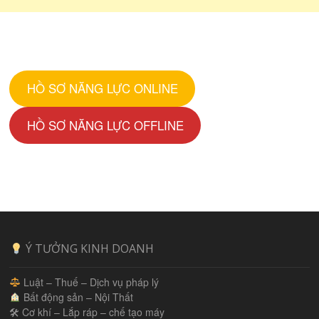
HỒ SƠ NĂNG LỰC ONLINE
HỒ SƠ NĂNG LỰC OFFLINE
Ý TƯỞNG KINH DOANH
Luật – Thuế – Dịch vụ pháp lý
Bất động sản – Nội Thất
🛠 Cơ khí – Lắp ráp – chế tạo máy