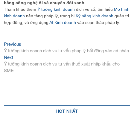
bằng công nghệ AI và chuyển đổi xanh.
Tham khảo thêm
Ý tưởng kinh doanh
dịch vụ số, tìm hiểu
Mô hình
kinh doanh
nền tảng pháp lý, trang bị
Kỹ năng kinh doanh
quản trị
hợp đồng, và ứng dụng
AI Kinh doanh
vào soạn thảo pháp lý.
Previous
Previous
Điều
post:
Ý tưởng kinh doanh dịch vụ tư vấn pháp lý bất động sản cá nhân
hướng
Next
Next
bài
post:
Ý tưởng kinh doanh dịch vụ tư vấn thuế xuất nhập khẩu cho
viết
SME
HOT NHẤT