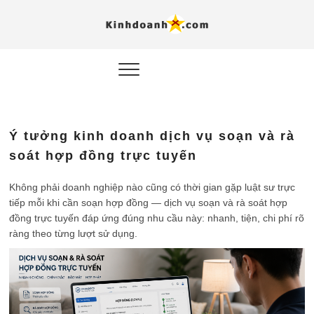
Hỗ trợ
Ý TƯỞNG MỚI, MÔ
HÌNH THẬT, HÀNH
ĐỘNG THỰC TẾ.
nghiệp, 
doanh 
trong kỷ
Ý tưởng kinh doanh dịch vụ soạn và rà
AI
soát hợp đồng trực tuyến
Kinhdoa
Không phải doanh nghiệp nào cũng có thời gian gặp luật sư trực
tiếp mỗi khi cần soạn hợp đồng — dịch vụ soạn và rà soát hợp
đồng trực tuyến đáp ứng đúng nhu cầu này: nhanh, tiện, chi phí rõ
ràng theo từng lượt sử dụng.