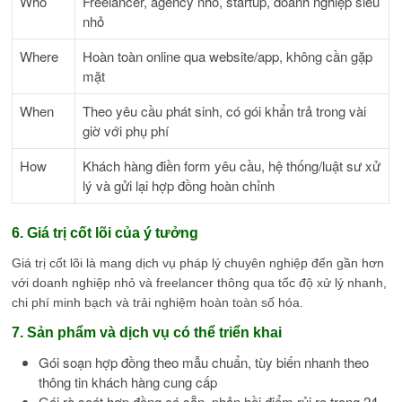
Who
Freelancer, agency nhỏ, startup, doanh nghiệp siêu
nhỏ
Where
Hoàn toàn online qua website/app, không cần gặp
mặt
When
Theo yêu cầu phát sinh, có gói khẩn trả trong vài
giờ với phụ phí
How
Khách hàng điền form yêu cầu, hệ thống/luật sư xử
lý và gửi lại hợp đồng hoàn chỉnh
6. Giá trị cốt lõi của ý tưởng
Giá trị cốt lõi là mang dịch vụ pháp lý chuyên nghiệp đến gần hơn
với doanh nghiệp nhỏ và freelancer thông qua tốc độ xử lý nhanh,
chi phí minh bạch và trải nghiệm hoàn toàn số hóa.
7. Sản phẩm và dịch vụ có thể triển khai
Gói soạn hợp đồng theo mẫu chuẩn, tùy biến nhanh theo
thông tin khách hàng cung cấp
Gói rà soát hợp đồng có sẵn, phản hồi điểm rủi ro trong 24