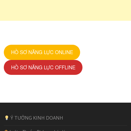
HỒ SƠ NĂNG LỰC ONLINE
HỒ SƠ NĂNG LỰC OFFLINE
Ý TƯỞNG KINH DOANH