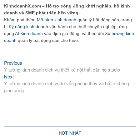
KinhdoanhX.com – Hỗ trợ cộng đồng khởi nghiệp, hộ kinh
doanh và SME phát triển bền vững.
Khám phá thêm
Mô hình kinh doanh
quản lý bất động sản, trang
bị
Kỹ năng kinh doanh
vận hành cho thuê chuyên nghiệp, ứng
dụng
AI Kinh doanh
vào định giá động, và theo dõi
Xu hướng kinh
doanh
quản lý bất động sản cho thuê.
Previous
Previous
Điều
post:
Ý tưởng kinh doanh dịch vụ thiết kế nội thất căn hộ studio
hướng
Next
Next
bài
post:
Ý tưởng kinh doanh dịch vụ tư vấn phong thủy và bố trí không
viết
gian sống
HOT NHẤT