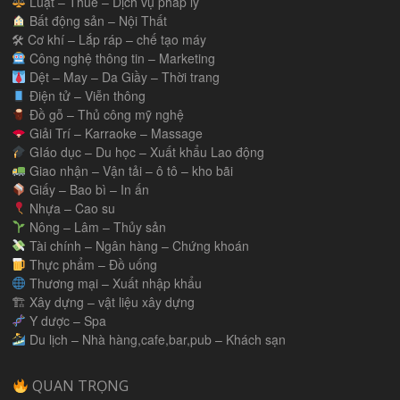
Luật – Thuế – Dịch vụ pháp lý
Bất động sản – Nội Thất
🛠 Cơ khí – Lắp ráp – chế tạo máy
Công nghệ thông tin – Marketing
Dệt – May – Da Giầy – Thời trang
Điện tử – Viễn thông
Đồ gỗ – Thủ công mỹ nghệ
Giải Trí – Karraoke – Massage
GIáo dục – Du học – Xuất khẩu Lao động
Giao nhận – Vận tải – ô tô – kho bãi
Giấy – Bao bì – In ấn
Nhựa – Cao su
Nông – Lâm – Thủy sản
Tài chính – Ngân hàng – Chứng khoán
Thực phẩm – Đồ uống
Thương mại – Xuất nhập khẩu
🏗 Xây dựng – vật liệu xây dựng
Y dược – Spa
Du lịch – Nhà hàng,cafe,bar,pub – Khách sạn
QUAN TRỌNG