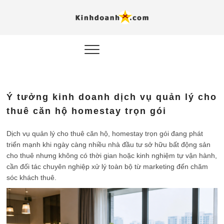
Hỗ trợ
Ý TƯỞNG MỚI, MÔ
HÌNH THẬT, HÀNH
ĐỘNG THỰC TẾ.
nghiệp, 
doanh 
trong kỷ
Ý tưởng kinh doanh dịch vụ quản lý cho
AI
thuê căn hộ homestay trọn gói
Kinhdoa
Dịch vụ quản lý cho thuê căn hộ, homestay trọn gói đang phát
triển mạnh khi ngày càng nhiều nhà đầu tư sở hữu bất động sản
cho thuê nhưng không có thời gian hoặc kinh nghiệm tự vận hành,
cần đối tác chuyên nghiệp xử lý toàn bộ từ marketing đến chăm
sóc khách thuê.