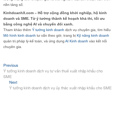
nền tảng số.
KinhdoanhX.com – Hỗ trợ cộng đồng khởi nghiệp, hộ kinh
doanh và SME. Từ ý tưởng thành kế hoạch khả thi, tối ưu
bằng công nghệ AI và chuyển đổi xanh.
Tham khảo thêm
Ý tưởng kinh doanh
dịch vụ chuyên gia, tìm hiểu
Mô hình kinh doanh
tư vấn theo giờ, trang bị
Kỹ năng kinh doanh
quản trị pháp lý-kế toán, và ứng dụng
AI Kinh doanh
vào kết nối
chuyên gia.
Previous
Previous
Điều
post:
Ý tưởng kinh doanh dịch vụ tư vấn thuế xuất nhập khẩu cho
hướng
SME
bài
Next
Next
viết
post:
Ý tưởng kinh doanh dịch vụ ủy thác xuất nhập khẩu cho SME