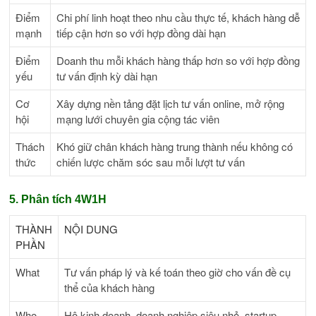
Điểm
Chi phí linh hoạt theo nhu cầu thực tế, khách hàng dễ
mạnh
tiếp cận hơn so với hợp đồng dài hạn
Điểm
Doanh thu mỗi khách hàng thấp hơn so với hợp đồng
yếu
tư vấn định kỳ dài hạn
Cơ
Xây dựng nền tảng đặt lịch tư vấn online, mở rộng
hội
mạng lưới chuyên gia cộng tác viên
Thách
Khó giữ chân khách hàng trung thành nếu không có
thức
chiến lược chăm sóc sau mỗi lượt tư vấn
5. Phân tích 4W1H
THÀNH
NỘI DUNG
PHẦN
What
Tư vấn pháp lý và kế toán theo giờ cho vấn đề cụ
thể của khách hàng
Who
Hộ kinh doanh, doanh nghiệp siêu nhỏ, startup,