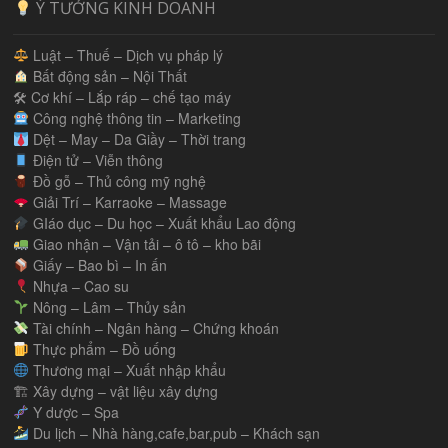
Ý TƯỞNG KINH DOANH
Luật – Thuế – Dịch vụ pháp lý
Bất động sản – Nội Thất
🛠 Cơ khí – Lắp ráp – chế tạo máy
Công nghệ thông tin – Marketing
Dệt – May – Da Giầy – Thời trang
Điện tử – Viễn thông
Đồ gỗ – Thủ công mỹ nghệ
Giải Trí – Karraoke – Massage
GIáo dục – Du học – Xuất khẩu Lao động
Giao nhận – Vận tải – ô tô – kho bãi
Giấy – Bao bì – In ấn
Nhựa – Cao su
Nông – Lâm – Thủy sản
Tài chính – Ngân hàng – Chứng khoán
Thực phẩm – Đồ uống
Thương mại – Xuất nhập khẩu
🏗 Xây dựng – vật liệu xây dựng
Y dược – Spa
Du lịch – Nhà hàng,cafe,bar,pub – Khách sạn