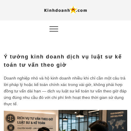
Hỗ trợ
Ý TƯỞNG MỚI, MÔ
HÌNH THẬT, HÀNH
ĐỘNG THỰC TẾ.
nghiệp, 
doanh 
trong kỷ
Ý tưởng kinh doanh dịch vụ luật sư kế
AI
toán tư vấn theo giờ
Kinhdoa
Doanh nghiệp nhỏ và hộ kinh doanh nhiều khi chỉ cần một câu trả
lời pháp lý hoặc kế toán chính xác trong vài giờ, không phải hợp
đồng tư vấn dài hạn — dịch vụ luật sư kế toán tư vấn theo giờ đáp
ứng đúng nhu cầu đó với chi phí linh hoạt theo thời gian sử dụng
thực tế.