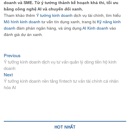
doanh và SME. Từ ý tưởng thành kế hoạch khả thi, tối ưu
bằng công nghệ AI và chuyển đổi xanh.
Tham khảo thêm
Ý tưởng kinh doanh
dịch vụ tài chính, tìm hiểu
Mô hình kinh doanh
tư vấn tín dụng xanh, trang bị
Kỹ năng kinh
doanh
đàm phán ngân hàng, và ứng dụng
AI Kinh doanh
vào
đánh giá dự án xanh.
Previous
Previous
Điều
post:
Ý tưởng kinh doanh dịch vụ tư vấn quản lý dòng tiền hộ kinh
hướng
doanh
bài
Next
Next
viết
post:
Ý tưởng kinh doanh nền tảng fintech tư vấn tài chính cá nhân
hóa AI
HOT NHẤT