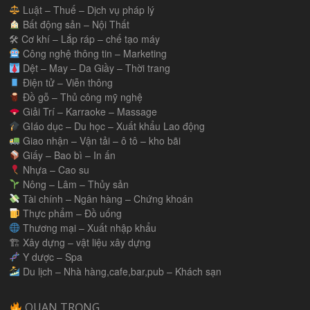
Luật – Thuế – Dịch vụ pháp lý
Bất động sản – Nội Thất
🛠 Cơ khí – Lắp ráp – chế tạo máy
Công nghệ thông tin – Marketing
Dệt – May – Da Giầy – Thời trang
Điện tử – Viễn thông
Đồ gỗ – Thủ công mỹ nghệ
Giải Trí – Karraoke – Massage
GIáo dục – Du học – Xuất khẩu Lao động
Giao nhận – Vận tải – ô tô – kho bãi
Giấy – Bao bì – In ấn
Nhựa – Cao su
Nông – Lâm – Thủy sản
Tài chính – Ngân hàng – Chứng khoán
Thực phẩm – Đồ uống
Thương mại – Xuất nhập khẩu
🏗 Xây dựng – vật liệu xây dựng
Y dược – Spa
Du lịch – Nhà hàng,cafe,bar,pub – Khách sạn
QUAN TRỌNG