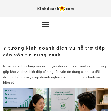
Hỗ trợ
Ý TƯỞNG MỚI, MÔ
HÌNH THẬT, HÀNH
ĐỘNG THỰC TẾ.
nghiệp, 
doanh 
trong kỷ
Ý tưởng kinh doanh dịch vụ hỗ trợ tiếp
AI
cận vốn tín dụng xanh
Kinhdoa
Nhiều doanh nghiệp muốn chuyển đổi sang sản xuất xanh nhưng
gặp khó vì chưa biết tiếp cận nguồn vốn tín dụng xanh ưu đãi —
dịch vụ hỗ trợ này giúp doanh nghiệp tận dụng đúng chính sách
hiện có.