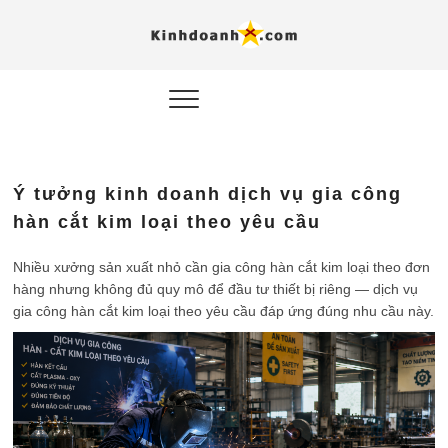
Hỗ trợ
Ý TƯỞNG MỚI, MÔ
HÌNH THẬT, HÀNH
ĐỘNG THỰC TẾ.
nghiệp, 
doanh 
trong kỷ
Ý tưởng kinh doanh dịch vụ gia công
AI
hàn cắt kim loại theo yêu cầu
Kinhdoa
Nhiều xưởng sản xuất nhỏ cần gia công hàn cắt kim loại theo đơn
hàng nhưng không đủ quy mô để đầu tư thiết bị riêng — dịch vụ
gia công hàn cắt kim loại theo yêu cầu đáp ứng đúng nhu cầu này.