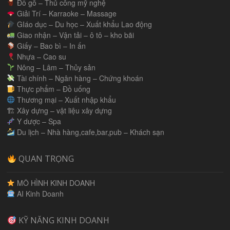
Đồ gỗ – Thủ công mỹ nghệ
Giải Trí – Karraoke – Massage
GIáo dục – Du học – Xuất khẩu Lao động
Giao nhận – Vận tải – ô tô – kho bãi
Giấy – Bao bì – In ấn
Nhựa – Cao su
Nông – Lâm – Thủy sản
Tài chính – Ngân hàng – Chứng khoán
Thực phẩm – Đồ uống
Thương mại – Xuất nhập khẩu
🏗 Xây dựng – vật liệu xây dựng
Y dược – Spa
Du lịch – Nhà hàng,cafe,bar,pub – Khách sạn
QUAN TRỌNG
MÔ HÌNH KINH DOANH
AI Kinh Doanh
KỸ NĂNG KINH DOANH