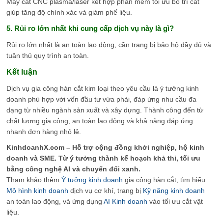
Máy cắt CNC plasma/laser kết hợp phần mềm tối ưu bố trí cắt
giúp tăng độ chính xác và giảm phế liệu.
5. Rủi ro lớn nhất khi cung cấp dịch vụ này là gì?
Rủi ro lớn nhất là an toàn lao động, cần trang bị bảo hộ đầy đủ và
tuân thủ quy trình an toàn.
Kết luận
Dịch vụ gia công hàn cắt kim loại theo yêu cầu là ý tưởng kinh
doanh phù hợp với vốn đầu tư vừa phải, đáp ứng nhu cầu đa
dạng từ nhiều ngành sản xuất và xây dựng. Thành công đến từ
chất lượng gia công, an toàn lao động và khả năng đáp ứng
nhanh đơn hàng nhỏ lẻ.
KinhdoanhX.com – Hỗ trợ cộng đồng khởi nghiệp, hộ kinh
doanh và SME. Từ ý tưởng thành kế hoạch khả thi, tối ưu
bằng công nghệ AI và chuyển đổi xanh.
Tham khảo thêm
Ý tưởng kinh doanh
gia công hàn cắt, tìm hiểu
Mô hình kinh doanh
dịch vụ cơ khí, trang bị
Kỹ năng kinh doanh
an toàn lao động, và ứng dụng
AI Kinh doanh
vào tối ưu cắt vật
liệu.