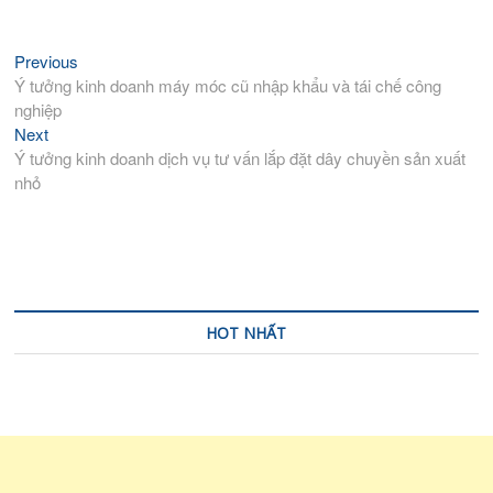
Previous
Previous
Điều
post:
Ý tưởng kinh doanh máy móc cũ nhập khẩu và tái chế công
hướng
nghiệp
bài
Next
Next
viết
post:
Ý tưởng kinh doanh dịch vụ tư vấn lắp đặt dây chuyền sản xuất
nhỏ
HOT NHẤT