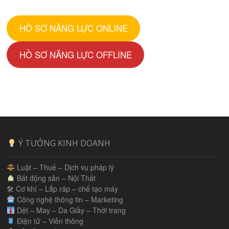
HỒ SƠ NĂNG LỰC ONLINE
HỒ SƠ NĂNG LỰC OFFLINE
Ý TƯỞNG KINH DOANH
Luật – Thuế – Dịch vụ pháp lý
Bất động sản – Nội Thất
🛠 Cơ khí – Lắp ráp – chế tạo máy
Công nghệ thông tin – Marketing
Dệt – May – Da Giầy – Thời trang
Điện tử – Viễn thông