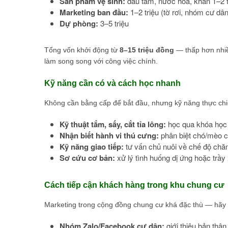
Sản phẩm vệ sinh:
dầu tắm, nước hoa, khăn 1–2 t
Marketing ban đầu:
1–2 triệu (tờ rơi, nhóm cư dân
Dự phòng:
3–5 triệu
Tổng vốn khởi động từ
8–15 triệu đồng
— thấp hơn nhiề
làm song song với công việc chính.
Kỹ năng cần có và cách học nhanh
Không cần bằng cấp để bắt đầu, nhưng kỹ năng thực chiế
Kỹ thuật tắm, sấy, cắt tỉa lông:
học qua khóa học 
Nhận biết hành vi thú cưng:
phân biệt chó/mèo c
Kỹ năng giao tiếp:
tư vấn chủ nuôi về chế độ chă
Sơ cứu cơ bản:
xử lý tình huống dị ứng hoặc trầ
Cách tiếp cận khách hàng trong khu chung cư
Marketing trong cộng đồng chung cư khá đặc thù — hãy 
Nhóm Zalo/Facebook cư dân:
giới thiệu bản thâ