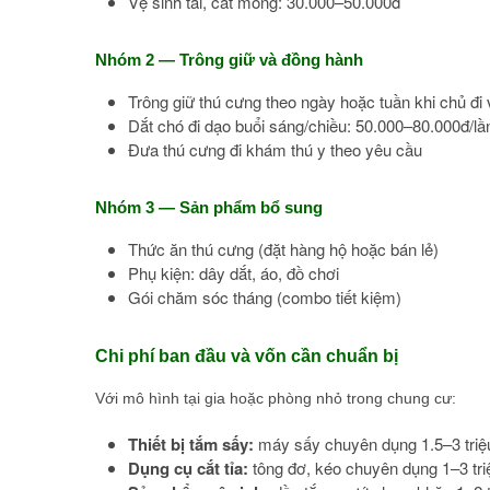
Vệ sinh tai, cắt móng: 30.000–50.000đ
Nhóm 2 — Trông giữ và đồng hành
Trông giữ thú cưng theo ngày hoặc tuần khi chủ đ
Dắt chó đi dạo buổi sáng/chiều: 50.000–80.000đ/lầ
Đưa thú cưng đi khám thú y theo yêu cầu
Nhóm 3 — Sản phẩm bổ sung
Thức ăn thú cưng (đặt hàng hộ hoặc bán lẻ)
Phụ kiện: dây dắt, áo, đồ chơi
Gói chăm sóc tháng (combo tiết kiệm)
Chi phí ban đầu và vốn cần chuẩn bị
Với mô hình tại gia hoặc phòng nhỏ trong chung cư:
Thiết bị tắm sấy:
máy sấy chuyên dụng 1.5–3 triệu
Dụng cụ cắt tỉa:
tông đơ, kéo chuyên dụng 1–3 tri