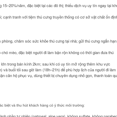
15–20%/năm, đặc biệt tại các đô thị; thiếu dịch vụ uy tín ngay tại kh
; cạnh tranh với tiệm thú cưng truyền thống có cơ sở vật chất ổn địn
iêm phòng, chăm sóc sức khỏe thú cưng tại nhà; gửi thú cưng ngắn hạn
chó mèo, đặc biệt người đi làm bận rộn không có thời gian đưa thú
 lớn trong bán kính 2km; sau khi có uy tín mở rộng thêm khu vực
và buổi tối sau giờ làm (18h–21h) để phù hợp lịch của người đi làm
 tận căn hộ phục vụ, dùng thiết bị chuyên dụng nhỏ gọn, thanh toán q
c biệt và thu hút khách hàng có ý thức môi trường:
nh phần tự nhiên (oatmeal, aloe vera), không sulfate, không parabe