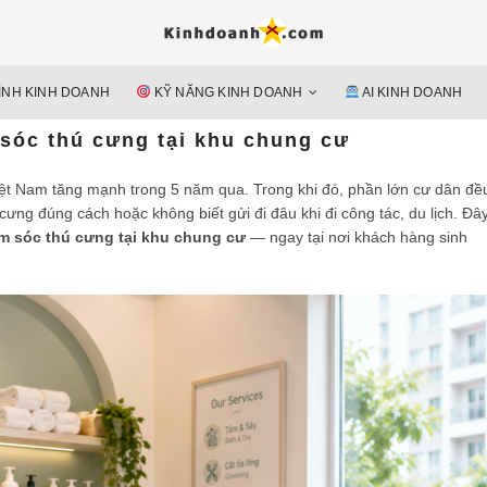
Hỗ trợ 
Ý TƯỞNG MỚI, MÔ HÌN
doan
ÌNH KINH DOANH
KỸ NĂNG KINH DOANH
AI KINH DOANH
nguyên 
sóc thú cưng tại khu chung cư
Việt Nam tăng mạnh trong 5 năm qua. Trong khi đó, phần lớn cư dân đề
ưng đúng cách hoặc không biết gửi đi đâu khi đi công tác, du lịch. Đâ
m sóc thú cưng tại khu chung cư
— ngay tại nơi khách hàng sinh