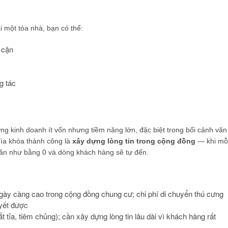
 một tòa nhà, bạn có thể:
 cận
g tác
ởng kinh doanh ít vốn nhưng tiềm năng lớn, đặc biệt trong bối cảnh văn
hìa khóa thành công là
xây dựng lòng tin trong cộng đồng
— khi mỗ
 gần như bằng 0 và dòng khách hàng sẽ tự đến.
ày càng cao trong cộng đồng chung cư; chi phí di chuyển thú cưng
uyết được
 tỉa, tiêm chủng); cần xây dựng lòng tin lâu dài vì khách hàng rất