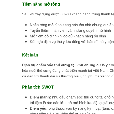
Tiềm năng mở rộng
Sau khi xây dựng được 50–80 khách hàng trung thành tại
Nhân rộng mô hình sang các tòa nhà chung cư lân
Tuyển thêm nhân viên và nhượng quyền mô hình
Mở tiệm cố định khi có đủ khách hàng ổn định
Kết hợp dịch vụ thú y lưu động với bác sĩ thú y cộn
Kết luận
Dịch vụ chăm sóc thú cưng tại khu chung cư
là ý tư
hóa nuôi thú cưng đang phát triển mạnh tại Việt Nam. C
cư dân trở thành đại sứ thương hiệu, chi phí marketing
Phân tích SWOT
Điểm mạnh:
nhu cầu chăm sóc thú cưng tại chỗ ng
tới tiệm là rào cản lớn mà mô hình lưu động giải q
Điểm yếu:
phụ thuộc vào kỹ năng kỹ thuật (tắm, cắt
nhạy cảm về sức khỏe thú cưng của họ