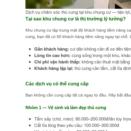
Dịch vụ chăm sóc thú cưng tại khu chung cư — tiện lợi, 
Tại sao khu chung cư là thị trường lý tưởng?
Khu chung cư tập trung mật độ khách hàng tiềm năng cao
cưng, bạn đã có 60 khách hàng tiềm năng ngay tại chỗ. L
Gần khách hàng:
cư dân không cần đi xe đến tiệm
Lòng tin cao hơn:
cùng sống trong một khu, khách
Chi phí vận hành thấp:
không cần thuê mặt bằng đ
Khách hàng lặp lại:
thú cưng cần tắm, cắt tỉa địn
Các dịch vụ có thể cung cấp
Bạn không cần cung cấp tất cả ngay từ đầu. Hãy bắt đầu v
Nhóm 1 — Vệ sinh và làm đẹp thú cưng
Tắm sấy (chó, mèo): 80.000–200.000đ/lần tùy trọn
Cắt tỉa lông theo yêu cầu: 100.000–300.000đ