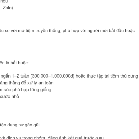
riệu
, Zalo)
u so với mở tiệm truyền thống, phù hợp với người mới bắt đầu hoặc
n là bắt buộc:
ngắn 1–2 tuần (300.000–1.000.000đ) hoặc thực tập tại tiệm thú cưng
ăng thẳng để xử lý an toàn
m sóc phù hợp từng giống
y xước nhỏ
tận dụng sự gần gũi:
n và dịch vụ trong nhóm, đăng ảnh kết quả trước-sau