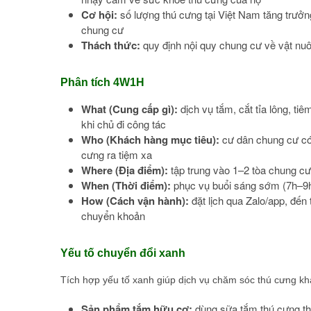
Cơ hội:
số lượng thú cưng tại Việt Nam tăng trưởng 
chung cư
Thách thức:
quy định nội quy chung cư về vật nuôi
Phân tích 4W1H
What (Cung cấp gì):
dịch vụ tắm, cắt tỉa lông, t
khi chủ đi công tác
Who (Khách hàng mục tiêu):
cư dân chung cư có 
cưng ra tiệm xa
Where (Địa điểm):
tập trung vào 1–2 tòa chung cư
When (Thời điểm):
phục vụ buổi sáng sớm (7h–9h) 
How (Cách vận hành):
đặt lịch qua Zalo/app, đến
chuyển khoản
Yếu tố chuyển đổi xanh
Tích hợp yếu tố xanh giúp dịch vụ chăm sóc thú cưng khá
Sản phẩm tắm hữu cơ:
dùng sữa tắm thú cưng thà