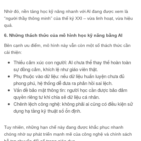
Nhờ đó, nền tảng học kỹ năng nhanh với AI đang được xem là
“người thầy thông minh” của thế kỷ XXI – vừa linh hoạt, vừa hiệu
quả.
6. Những thách thức của mô hình học kỹ năng bằng AI
Bên cạnh ưu điểm, mô hình này vẫn còn một số thách thức cần
cải thiện:
Thiếu cảm xúc con người: AI chưa thể thay thế hoàn toàn
sự đồng cảm, khích lệ như giáo viên thật.
Phụ thuộc vào dữ liệu: nếu dữ liệu huấn luyện chưa đủ
phong phú, hệ thống dễ đưa ra phản hồi sai lệch.
Vấn đề bảo mật thông tin: người học cần được bảo đảm
quyền riêng tư khi chia sẻ dữ liệu cá nhân.
Chênh lệch công nghệ: không phải ai cũng có điều kiện sử
dụng hạ tầng kỹ thuật số ổn định.
Tuy nhiên, những hạn chế này đang được khắc phục nhanh
chóng nhờ sự phát triển mạnh mẽ của công nghệ và chính sách