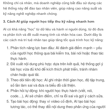
Không chỉ cá nhân, mà doanh nghiệp cũng bắt đầu sử dụng các
hệ thống này để đào tạo nhân viên, giúp nâng cao năng suất và
kỹ năng nghề nghiệp nhanh chóng.
3. Cách AI giúp người học tiếp thu kỹ năng nhanh hơn
AI có khả năng “học” từ dữ liệu và hành vi người dùng, từ đó đưa
ra phân tích và đề xuất mang tính cá nhân hóa cao. Dưới đây là
các cách mà trí tuệ nhân tạo giúp tăng tốc quá trình học kỹ năng:
Phân tích năng lực ban đầu: AI đánh giá điểm mạnh – yếu
của người học thông qua bài kiểm tra, bài nói hoặc thao tác
thực hành.
Đề xuất nội dung phù hợp: dựa trên kết quả, hệ thống gợi ý
bài học vừa đủ khó để kích thích phát triển, tránh nhàm
chán hoặc quá tải.
Theo dõi tiến độ học: AI ghi nhận thời gian học, độ tập trung,
số lần làm sai và đưa ra biểu đồ cải thiện.
Phản hồi tự động: khi người học thực hành (viết, nói,
code…), AI sẽ chấm điểm, chỉ ra lỗi sai và gợi ý cách sửa.
Tạo bài học động: thay vì video cố định, AI tạo bài học
tương tác, có thể thay đổi nội dung theo phản ứng của người