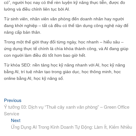
có”, người học nay có thể rèn luyện kỹ năng thực tiễn, được đo
lường và điều chỉnh liên tục bởi AI.
Từ sinh viên, nhân viên văn phòng đến doanh nhân hay người
đang khởi nghiệp – tất cả đều có thể tận dụng công nghệ này để
nâng cấp bản thân.
Trong một thế giới thay đổi từng ngày, học nhanh – hiểu sâu –
ứng dụng thực tế chính là chìa khóa thành công, và AI đang giúp
con người làm điều đó tốt hơn bao giờ hết.
Từ khóa SEO: nền tảng học kỹ năng nhanh với AI, học kỹ năng
bằng AI, trí tuệ nhân tạo trong giáo dục, học thông minh, học
online bằng AI, học kỹ năng số.
Previous
Previous
Điều
post:
Ý tưởng 03: Dịch vụ “Thuê cây xanh văn phòng” – Green Office
hướng
Service
bài
Next
Next
viết
post:
Ứng Dụng AI Trong Kinh Doanh Tự Động: Làm Ít, Kiếm Nhiều