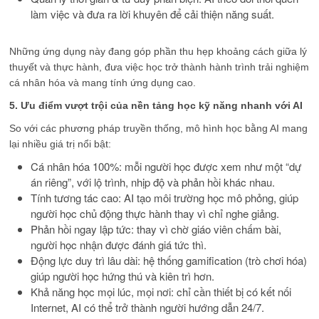
làm việc và đưa ra lời khuyên để cải thiện năng suất.
Những ứng dụng này đang góp phần thu hẹp khoảng cách giữa lý
thuyết và thực hành, đưa việc học trở thành hành trình trải nghiệm
cá nhân hóa và mang tính ứng dụng cao.
5. Ưu điểm vượt trội của nền tảng học kỹ năng nhanh với AI
So với các phương pháp truyền thống, mô hình học bằng AI mang
lại nhiều giá trị nổi bật:
Cá nhân hóa 100%: mỗi người học được xem như một “dự
án riêng”, với lộ trình, nhịp độ và phản hồi khác nhau.
Tính tương tác cao: AI tạo môi trường học mô phỏng, giúp
người học chủ động thực hành thay vì chỉ nghe giảng.
Phản hồi ngay lập tức: thay vì chờ giáo viên chấm bài,
người học nhận được đánh giá tức thì.
Động lực duy trì lâu dài: hệ thống gamification (trò chơi hóa)
giúp người học hứng thú và kiên trì hơn.
Khả năng học mọi lúc, mọi nơi: chỉ cần thiết bị có kết nối
Internet, AI có thể trở thành người hướng dẫn 24/7.