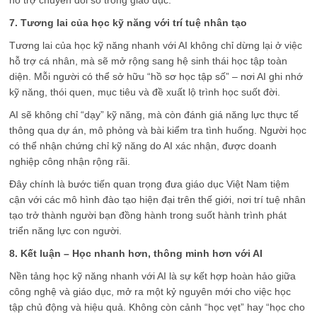
hỗ trợ chuyển đổi số trong giáo dục.
7. Tương lai của học kỹ năng với trí tuệ nhân tạo
Tương lai của học kỹ năng nhanh với AI không chỉ dừng lại ở việc
hỗ trợ cá nhân, mà sẽ mở rộng sang hệ sinh thái học tập toàn
diện. Mỗi người có thể sở hữu “hồ sơ học tập số” – nơi AI ghi nhớ
kỹ năng, thói quen, mục tiêu và đề xuất lộ trình học suốt đời.
AI sẽ không chỉ “dạy” kỹ năng, mà còn đánh giá năng lực thực tế
thông qua dự án, mô phỏng và bài kiểm tra tình huống. Người học
có thể nhận chứng chỉ kỹ năng do AI xác nhận, được doanh
nghiệp công nhận rộng rãi.
Đây chính là bước tiến quan trọng đưa giáo dục Việt Nam tiệm
cận với các mô hình đào tạo hiện đại trên thế giới, nơi trí tuệ nhân
tạo trở thành người bạn đồng hành trong suốt hành trình phát
triển năng lực con người.
8. Kết luận – Học nhanh hơn, thông minh hơn với AI
Nền tảng học kỹ năng nhanh với AI là sự kết hợp hoàn hảo giữa
công nghệ và giáo dục, mở ra một kỷ nguyên mới cho việc học
tập chủ động và hiệu quả. Không còn cảnh “học vẹt” hay “học cho