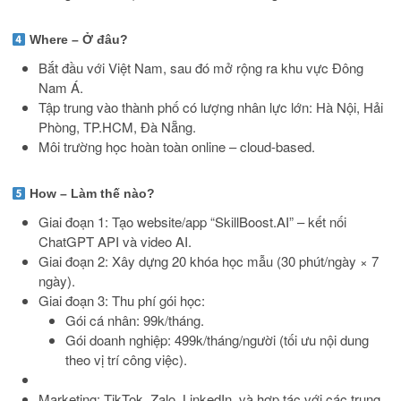
Where – Ở đâu?
Bắt đầu với Việt Nam, sau đó mở rộng ra khu vực Đông
Nam Á.
Tập trung vào thành phố có lượng nhân lực lớn: Hà Nội, Hải
Phòng, TP.HCM, Đà Nẵng.
Môi trường học hoàn toàn online – cloud-based.
How – Làm thế nào?
Giai đoạn 1: Tạo website/app “SkillBoost.AI” – kết nối
ChatGPT API và video AI.
Giai đoạn 2: Xây dựng 20 khóa học mẫu (30 phút/ngày × 7
ngày).
Giai đoạn 3: Thu phí gói học:
Gói cá nhân: 99k/tháng.
Gói doanh nghiệp: 499k/tháng/người (tối ưu nội dung
theo vị trí công việc).
Marketing: TikTok, Zalo, LinkedIn, và hợp tác với các trung