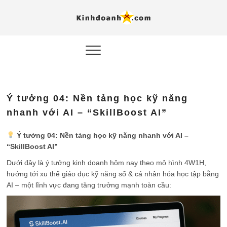
Hỗ trợ
Ý TƯỞNG MỚI, MÔ
HÌNH THẬT, HÀNH
ĐỘNG THỰC TẾ.
nghiệp, 
doanh 
trong kỷ
Ý tưởng 04: Nền tảng học kỹ năng
AI
nhanh với AI – “SkillBoost AI”
Kinhdoa
Ý tưởng 04: Nền tảng học kỹ năng nhanh với AI –
“SkillBoost AI”
Dưới đây là ý tưởng kinh doanh hôm nay theo mô hình 4W1H,
hướng tới xu thế giáo dục kỹ năng số & cá nhân hóa học tập bằng
AI – một lĩnh vực đang tăng trưởng mạnh toàn cầu: