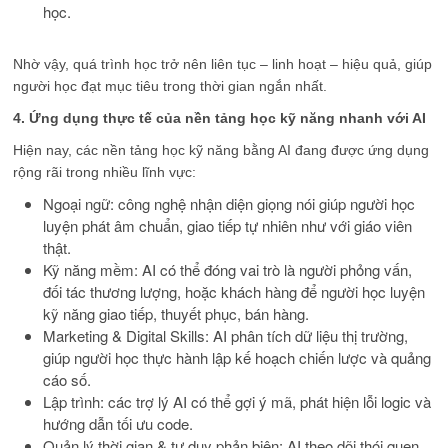
học.
Nhờ vậy, quá trình học trở nên liên tục – linh hoạt – hiệu quả, giúp
người học đạt mục tiêu trong thời gian ngắn nhất.
4. Ứng dụng thực tế của nền tảng học kỹ năng nhanh với AI
Hiện nay, các nền tảng học kỹ năng bằng AI đang được ứng dụng
rộng rãi trong nhiều lĩnh vực:
Ngoại ngữ: công nghệ nhận diện giọng nói giúp người học
luyện phát âm chuẩn, giao tiếp tự nhiên như với giáo viên
thật.
Kỹ năng mềm: AI có thể đóng vai trò là người phỏng vấn,
đối tác thương lượng, hoặc khách hàng để người học luyện
kỹ năng giao tiếp, thuyết phục, bán hàng.
Marketing & Digital Skills: AI phân tích dữ liệu thị trường,
giúp người học thực hành lập kế hoạch chiến lược và quảng
cáo số.
Lập trình: các trợ lý AI có thể gợi ý mã, phát hiện lỗi logic và
hướng dẫn tối ưu code.
Quản lý thời gian & tư duy phản biện: AI theo dõi thói quen