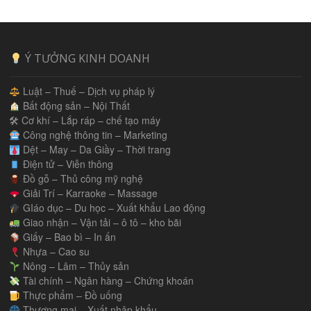
Ý TƯỞNG KINH DOANH
Luật – Thuế – Dịch vụ pháp lý
Bất động sản – Nội Thất
🛠 Cơ khí – Lắp ráp – chế tạo máy
Công nghệ thông tin – Marketing
Dệt – May – Da Giầy – Thời trang
Điện tử – Viễn thông
Đồ gỗ – Thủ công mỹ nghệ
Giải Trí – Karraoke – Massage
GIáo dục – Du học – Xuất khẩu Lao động
Giao nhận – Vận tải – ô tô – kho bãi
Giấy – Bao bì – In ấn
Nhựa – Cao su
Nông – Lâm – Thủy sản
Tài chính – Ngân hàng – Chứng khoán
Thực phẩm – Đồ uống
Thương mại – Xuất nhập khẩu