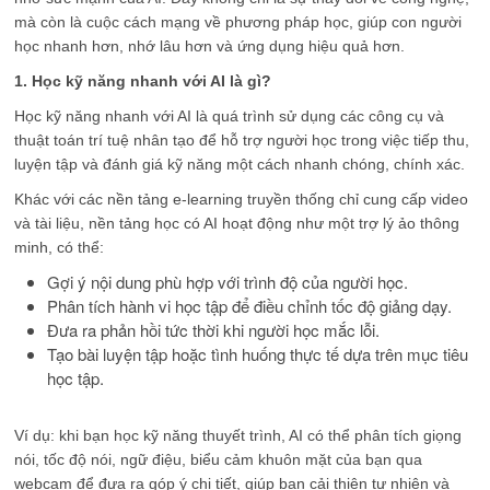
mà còn là cuộc cách mạng về phương pháp học, giúp con người
học nhanh hơn, nhớ lâu hơn và ứng dụng hiệu quả hơn.
1. Học kỹ năng nhanh với AI là gì?
Học kỹ năng nhanh với AI là quá trình sử dụng các công cụ và
thuật toán trí tuệ nhân tạo để hỗ trợ người học trong việc tiếp thu,
luyện tập và đánh giá kỹ năng một cách nhanh chóng, chính xác.
Khác với các nền tảng e-learning truyền thống chỉ cung cấp video
và tài liệu, nền tảng học có AI hoạt động như một trợ lý ảo thông
minh, có thể:
Gợi ý nội dung phù hợp với trình độ của người học.
Phân tích hành vi học tập để điều chỉnh tốc độ giảng dạy.
Đưa ra phản hồi tức thời khi người học mắc lỗi.
Tạo bài luyện tập hoặc tình huống thực tế dựa trên mục tiêu
học tập.
Ví dụ: khi bạn học kỹ năng thuyết trình, AI có thể phân tích giọng
nói, tốc độ nói, ngữ điệu, biểu cảm khuôn mặt của bạn qua
webcam để đưa ra góp ý chi tiết, giúp bạn cải thiện tự nhiên và