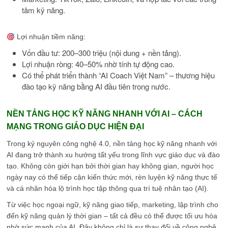
tâm kỹ năng.
Lợi nhuận tiềm năng:
Vốn đầu tư: 200–300 triệu (nội dung + nền tảng).
Lợi nhuận ròng: 40–50% nhờ tính tự động cao.
Có thể phát triển thành “AI Coach Việt Nam” – thương hiệu
đào tạo kỹ năng bằng AI đầu tiên trong nước.
NỀN TẢNG HỌC KỸ NĂNG NHANH VỚI AI – CÁCH
MẠNG TRONG GIÁO DỤC HIỆN ĐẠI
Trong kỷ nguyên công nghệ 4.0, nền tảng học kỹ năng nhanh với
AI đang trở thành xu hướng tất yếu trong lĩnh vực giáo dục và đào
tạo. Không còn giới hạn bởi thời gian hay không gian, người học
ngày nay có thể tiếp cận kiến thức mới, rèn luyện kỹ năng thực tế
và cá nhân hóa lộ trình học tập thông qua trí tuệ nhân tạo (AI).
Từ việc học ngoại ngữ, kỹ năng giao tiếp, marketing, lập trình cho
đến kỹ năng quản lý thời gian – tất cả đều có thể được tối ưu hóa
nhờ sức mạnh của AI. Đây không chỉ là sự thay đổi về công nghệ,