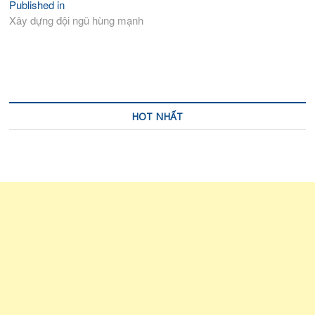
Published in
Điều
Xây dựng đội ngũ hùng mạnh
hướng
bài
viết
HOT NHẤT