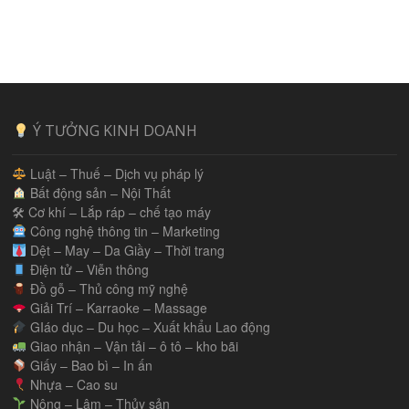
Ý TƯỞNG KINH DOANH
Luật – Thuế – Dịch vụ pháp lý
Bất động sản – Nội Thất
🛠 Cơ khí – Lắp ráp – chế tạo máy
Công nghệ thông tin – Marketing
Dệt – May – Da Giầy – Thời trang
Điện tử – Viễn thông
Đồ gỗ – Thủ công mỹ nghệ
Giải Trí – Karraoke – Massage
GIáo dục – Du học – Xuất khẩu Lao động
Giao nhận – Vận tải – ô tô – kho bãi
Giấy – Bao bì – In ấn
Nhựa – Cao su
Nông – Lâm – Thủy sản