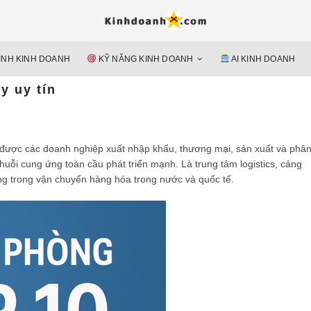
Hỗ trợ 
Ý TƯỞNG MỚI, MÔ HÌN
doan
ÌNH KINH DOANH
KỸ NĂNG KINH DOANH
AI KINH DOANH
nguyên 
y uy tín
h được các doanh nghiệp xuất nhập khẩu, thương mại, sản xuất và phâ
chuỗi cung ứng toàn cầu phát triển mạnh. Là trung tâm logistics, cảng
ọng trong vận chuyển hàng hóa trong nước và quốc tế.