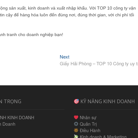
 động sản xuất, kinh doanh và xuất nhập khẩu. Với TOP 10 công ty vận
tin cậy để hàng hóa luôn đến đúng nơi, đúng thời gian, với chi phí tối
ạnh tranh cho doanh nghiệp bạn!
Next
Next
post:
Giấy Hải Phòng – TOP 10 Công ty uy t
N TRỌNG
KỸ NĂNG KINH DOANH
NH KINH DOANH
Nhân sự
h Doanh
Quản Trị
Điều Hành
Kinh doanh & Marketing