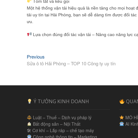
Tóm tắt và kêu gọi
Một hệ thống vận tải hiệu quả là nền tảng cho mọi hoạt
tải uy tín tại Hải Phòng, bạn sẽ dễ dàng tìm được đối tác 
ưu.
Lựa chọn đúng đối tác vận tải – Nâng cao năng lực c
Previous
Previous
Điều
post:
Sửa ô tô Hải Phòng – TOP 10 Công ty uy tín
hướng
bài
viết
Ý TƯỞNG KINH DOANH
QUA
Luật – Thuế – Dịch vụ pháp lý
MÔ HÌ
Bất động sản – Nội Thất
AI Kin
🛠 Cơ khí – Lắp ráp – chế tạo máy
Công nghệ thông tin – Marketing