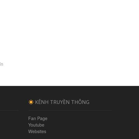
ín
KÊNH TRUYỀN THÔNG
Fan Page
Youtube
Websites