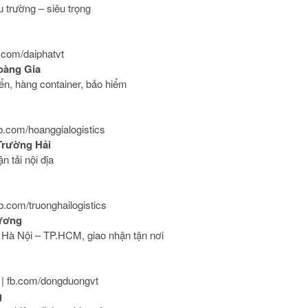
 trường – siêu trọng
b.com/daiphatvt
oàng Gia
ển, hàng container, bảo hiểm
 fb.com/hoanggialogistics
Trường Hải
n tải nội địa
 fb.com/truonghailogistics
Dương
 Hà Nội – TP.HCM, giao nhận tận nơi
n | fb.com/dongduongvt
g