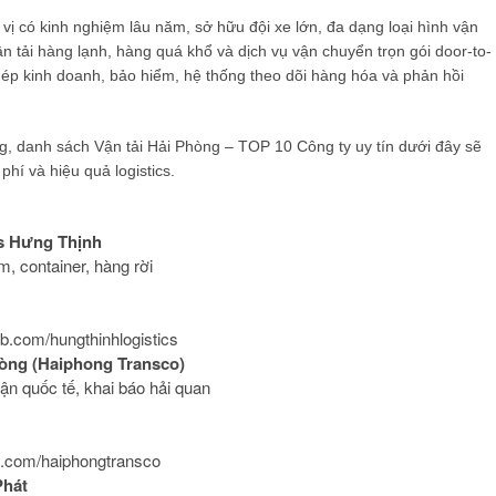
vị có kinh nghiệm lâu năm, sở hữu đội xe lớn, đa dạng loại hình vận
 tải hàng lạnh, hàng quá khổ và dịch vụ vận chuyển trọn gói door-to-
hép kinh doanh, bảo hiểm, hệ thống theo dõi hàng hóa và phản hồi
òng, danh sách Vận tải Hải Phòng – TOP 10 Công ty uy tín dưới đây sẽ
phí và hiệu quả logistics.
cs Hưng Thịnh
, container, hàng rời
 fb.com/hungthinhlogistics
hòng (Haiphong Transco)
ận quốc tế, khai báo hải quan
 fb.com/haiphongtransco
Phát