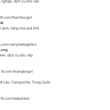
nghiệp, dịch vụ kho vận
 | fb.com/thanhhungvt
át
i lạnh, hàng hóa quá khổ
 fb.com/namphatlogistics
Long
iner, dịch vụ bốc xếp
 | fb.com/hoanglongvt
 đi Lào, Campuchia, Trung Quốc
 | fb.com/haiautrans